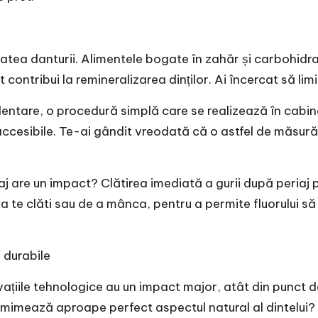
atea danturii. Alimentele bogate în zahăr și carbohidrați
 contribui la remineralizarea dinților. Ai încercat să li
 dentare, o procedură simplă care se realizează în cabi
accesibile. Te-ai gândit vreodată că o astfel de măsur
aj are un impact? Clătirea imediată a gurii după periaj p
 te clăti sau de a mânca, pentru a permite fluorului s
i durabile
țiile tehnologice au un impact major, atât din punct de 
 mimează aproape perfect aspectul natural al dintelui?