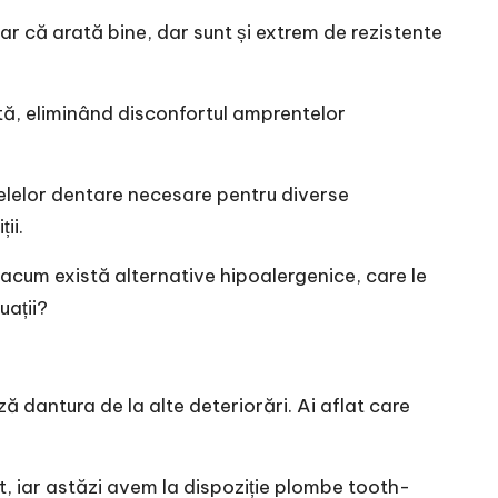
r că arată bine, dar sunt și extrem de rezistente
tă, eliminând disconfortul amprentelor
delelor dentare necesare pentru diverse
ii.
să acum există alternative hipoalergenice, care le
uații?
 dantura de la alte deteriorări. Ai aflat care
, iar astăzi avem la dispoziție plombe tooth-