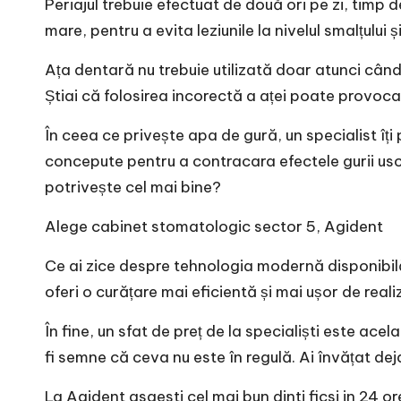
Periajul trebuie efectuat de două ori pe zi, timp d
mare, pentru a evita leziunile la nivelul smalțului ș
Ața dentară nu trebuie utilizată doar atunci când 
Știai că folosirea incorectă a aței poate provoca
În ceea ce privește apa de gură, un specialist î
concepute pentru a contracara efectele gurii usca
potrivește cel mai bine?
Alege
cabinet stomatologic sector 5
, Agident
Ce ai zice despre tehnologia modernă disponibilă p
oferi o curățare mai eficientă și mai ușor de realiz
În fine, un sfat de preț de la specialiști este ace
fi semne că ceva nu este în regulă. Ai învățat d
La Agident gsaesti cel mai bun
dinti ficsi in 24 o