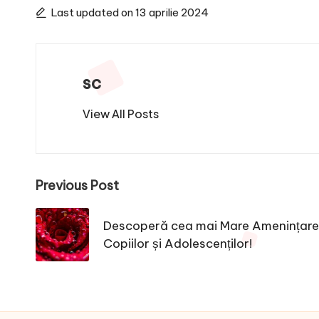
Last updated on 13 aprilie 2024
sc
View All Posts
Post
Previous Post
navigation
Descoperă cea mai Mare Amenințare
Copiilor și Adolescenților!