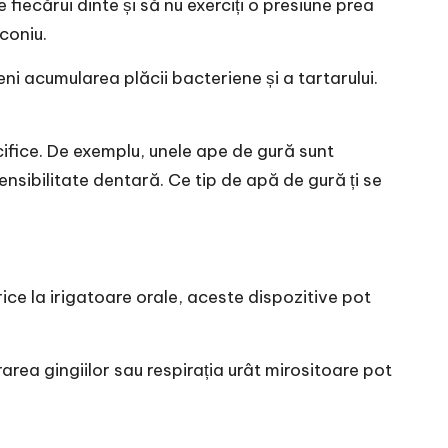
 fiecărui dinte și să nu exerciți o presiune prea
rconiu
.
eni acumularea plăcii bacteriene și a tartarului.
ifice. De exemplu, unele ape de gură sunt
nsibilitate dentară. Ce tip de apă de gură ți se
ice la irigatoare orale, aceste dispozitive pot
rarea gingiilor sau respirația urât mirositoare pot