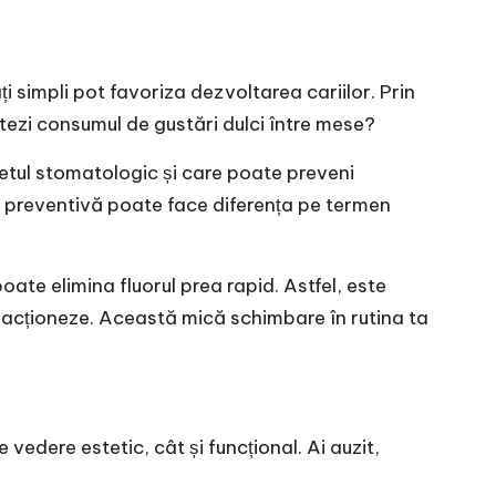
 simpli pot favoriza dezvoltarea cariilor. Prin
mitezi consumul de gustări dulci între mese?
netul stomatologic și care poate preveni
ă preventivă poate face diferența pe termen
oate elimina fluorul prea rapid. Astfel, este
ă acționeze. Această mică schimbare în rutina ta
vedere estetic, cât și funcțional. Ai auzit,