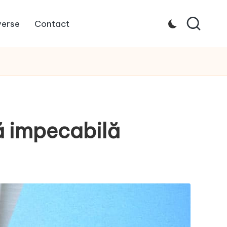
verse
Contact
lă impecabilă