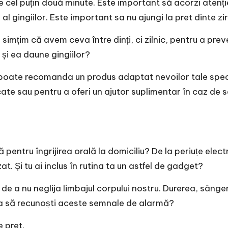
e cel puțin două minute. Este important să acorzi atenție
i al gingiilor. Este important sa nu ajungi la
pret dinte zi
simțim că avem ceva între dinți, ci zilnic, pentru a prev
 și ea daune gingiilor?
ți poate recomanda un produs adaptat nevoilor tale spec
te sau pentru a oferi un ajutor suplimentar în caz de se
entru îngrijirea orală la domiciliu? De la periuțe electr
at. Și tu ai inclus în rutina ta un astfel de gadget?
la de a nu neglija limbajul corpului nostru. Durerea, sânge
eja să recunoști aceste semnale de alarmă?
re pret
.