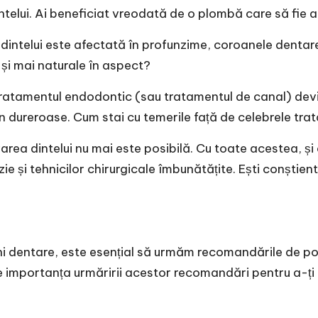
telui. Ai beneficiat vreodată de o plombă care să fie a
dintelui este afectată în profunzime, coroanele dentare p
și mai naturale în aspect?
tratamentul endodontic (sau tratamentul de canal) dev
in dureroase. Cum stai cu temerile față de celebrele tr
area dintelui nu mai este posibilă. Cu toate acestea, ș
și tehnicilor chirurgicale îmbunătățite. Ești conștient c
iuni dentare, este esențial să urmăm recomandările de 
are importanța urmăririi acestor recomandări pentru a-