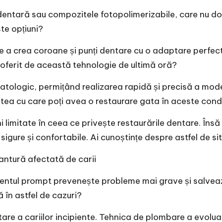
entară sau compozitele fotopolimerizabile, care nu doa
ste opțiuni?
e a crea coroane și punți dentare cu o adaptare perfec
 oferit de această tehnologie de ultimă oră?
omatologic, permițând realizarea rapidă și precisă a mo
tea cu care poți avea o restaurare gata în aceste condiț
uni limitate în ceea ce privește restaurările dentare. În
gure și confortabile. Ai cunoștințe despre astfel de sit
ntură afectată de carii
mentul prompt prevenește probleme mai grave și salvează
ă în astfel de cazuri?
 a cariilor incipiente. Tehnica de plombare a evoluat