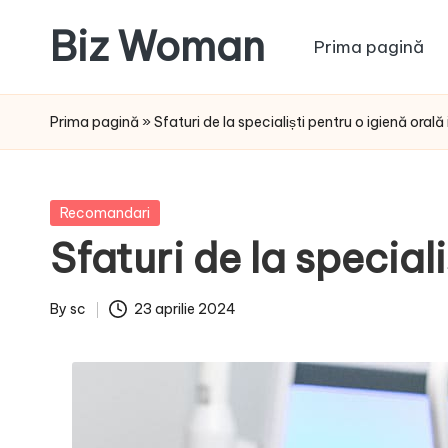
Biz Woman
Prima pagină
Skip
to
Afacerea
content
ta,
Prima pagină
»
Sfaturi de la specialiști pentru o igienă oral
succesul
tău!
Posted
Recomandari
in
Sfaturi de la special
By
sc
23 aprilie 2024
Posted
by