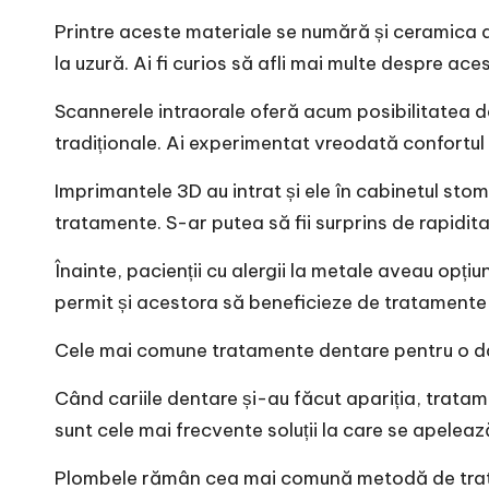
Printre aceste materiale se numără și ceramica d
la uzură. Ai fi curios să afli mai multe despre ace
Scannerele intraorale oferă acum posibilitatea d
tradiționale. Ai experimentat vreodată confortul
Imprimantele 3D au intrat și ele în cabinetul st
tratamente. S-ar putea să fii surprins de rapidita
Înainte, pacienții cu alergii la metale aveau opți
permit și acestora să beneficieze de tratamente si
Cele mai comune tratamente dentare pentru o da
Când cariile dentare și-au făcut apariția, trata
sunt cele mai frecvente soluții la care se apeleaz
Plombele rămân cea mai comună metodă de tratare