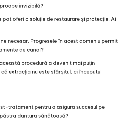
proape invizibilă?
ot oferi o soluție de restaurare și protecție. Ai
ine necesar. Progresele în acest domeniu permit
atamente de canal?
i această procedură a devenit mai puțin
ă extracția nu este sfârșitul, ci începutul
post-tratament pentru a asigura succesul pe
ți păstra dantura sănătoasă?