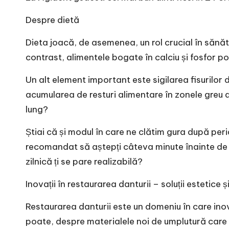
Despre dietă
Dieta joacă, de asemenea, un rol crucial în sănăt
contrast, alimentele bogate în calciu și fosfor pot
Un alt element important este sigilarea fisurilor
acumularea de resturi alimentare în zonele greu 
lung?
Știai că și modul în care ne clătim gura după peri
recomandat să aștepți câteva minute înainte de a
zilnică ți se pare realizabilă?
Inovații în restaurarea danturii – soluții estetice ș
Restaurarea danturii este un domeniu în care inova
poate, despre materialele noi de umplutură care