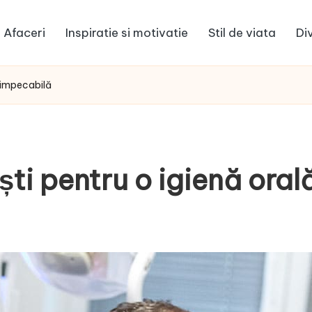
Afaceri
Inspiratie si motivatie
Stil de viata
Di
ă impecabilă
iști pentru o igienă ora