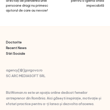
afectați de pierderea unei
pentru o igienă orală
persoane dragi nu primesc
impecabilă
ajutorul de care au nevoie!
Doctorite
Recent News
Stiri Sociale
agency[@]gorgova.ro
SC ARC MEDIASOFT SRL
BizWoman.ro este un spațiu online dedicat femeilor
antreprenor din România. Aici găsești inspirație, motivație și
sfaturi practice pentru a-ți lansa și dezvolta afacerea.