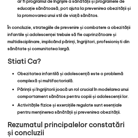
ar fi programul de îngrijire a sănătății și programele de
educație sănătoasă, pot ajuta la prevenirea obezității și
la promovarea unui stil de viață sănătos.
În concluzie, strategiile de prevenire și combatere a obezității
infantile și adolescenței trebuie să fie cuprinzătoare și
multidisciplinare, implicând părinți, îngrijitori, profesioniști din
sănătate și comunitatea largă.
Stiati Ca?
Obezitatea infantilă și adolescență este o problemă
complexă și multifactorială.
Părinții și îngrijitorii joacă un rol crucial în modelarea unui
comportament sănătos pentru copiii și adolescenții lor.
Activitățile fizice și exercițiile regulate sunt esențiale
pentru menținerea sănătății și prevenirea obezității.
Rezumatul principalelor constatări
și concluzii