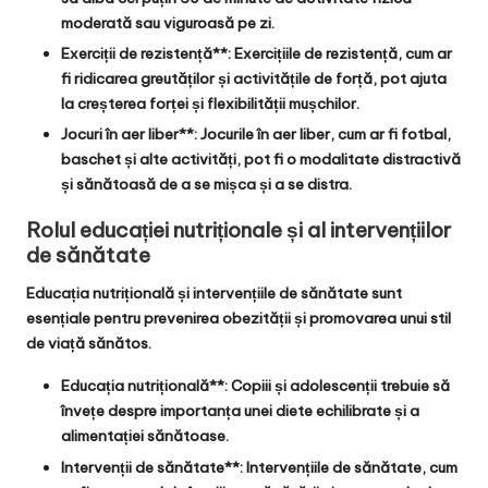
moderată sau viguroasă pe zi.
Exerciții de rezistență**: Exercițiile de rezistență, cum ar
fi ridicarea greutăților și activitățile de forță, pot ajuta
la creșterea forței și flexibilității mușchilor.
Jocuri în aer liber**: Jocurile în aer liber, cum ar fi fotbal,
baschet și alte activități, pot fi o modalitate distractivă
și sănătoasă de a se mișca și a se distra.
Rolul educației nutriționale și al intervențiilor
de sănătate
Educația nutrițională și intervențiile de sănătate sunt
esențiale pentru prevenirea obezității și promovarea unui stil
de viață sănătos.
Educația nutrițională**: Copiii și adolescenții trebuie să
învețe despre importanța unei diete echilibrate și a
alimentației sănătoase.
Intervenții de sănătate**: Intervențiile de sănătate, cum