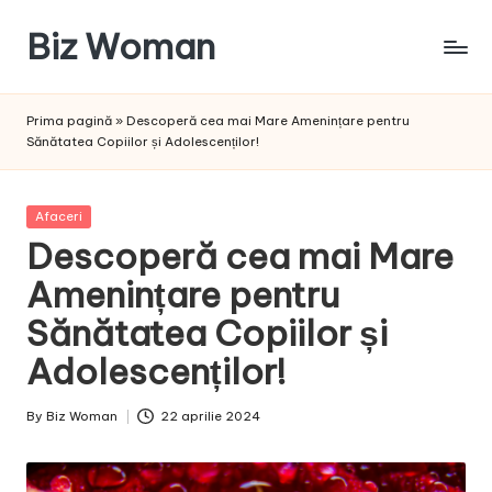
Biz Woman
Skip
to
Afacerea
content
ta,
Prima pagină
»
Descoperă cea mai Mare Amenințare pentru
succesul
Sănătatea Copiilor și Adolescenților!
tău!
Posted
Afaceri
in
Descoperă cea mai Mare
Amenințare pentru
Sănătatea Copiilor și
Adolescenților!
By
Biz Woman
22 aprilie 2024
Posted
by