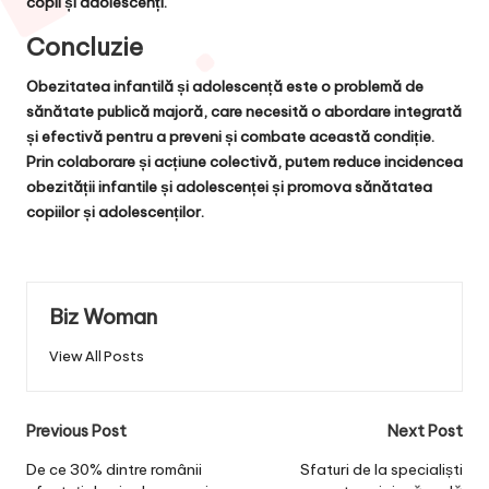
copii și adolescenți.
Concluzie
Obezitatea infantilă și adolescență este o problemă de
sănătate publică majoră, care necesită o abordare integrată
și efectivă pentru a preveni și combate această condiție.
Prin colaborare și acțiune colectivă, putem reduce incidencea
obezității infantile și adolescenței și promova sănătatea
copiilor și adolescenților.
Biz Woman
View All Posts
Post
Previous Post
Next Post
navigation
De ce 30% dintre românii
Sfaturi de la specialiști