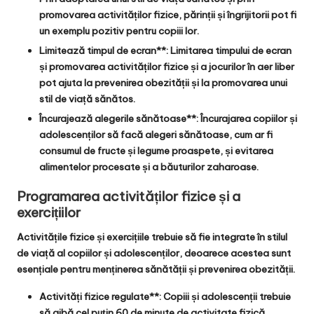
promovarea activităților fizice, părinții și îngrijitorii pot fi
un exemplu pozitiv pentru copiii lor.
Limitează timpul de ecran**: Limitarea timpului de ecran
și promovarea activităților fizice și a jocurilor în aer liber
pot ajuta la prevenirea obezității și la promovarea unui
stil de viață sănătos.
Încurajează alegerile sănătoase**: Încurajarea copiilor și
adolescenților să facă alegeri sănătoase, cum ar fi
consumul de fructe și legume proaspete, și evitarea
alimentelor procesate și a băuturilor zaharoase.
Programarea activităților fizice și a
exercițiilor
Activitățile fizice și exercițiile trebuie să fie integrate în stilul
de viață al copiilor și adolescenților, deoarece acestea sunt
esențiale pentru menținerea sănătății și prevenirea obezității.
Activități fizice regulate**: Copiii și adolescenții trebuie
să aibă cel puțin 60 de minute de activitate fizică