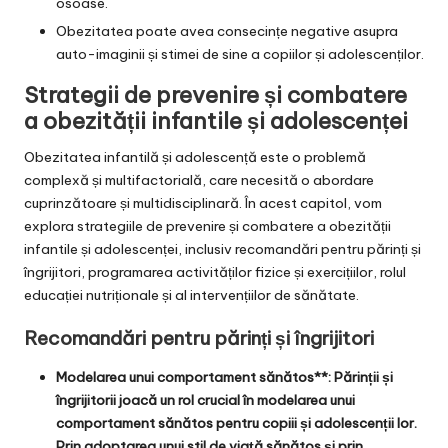
osoase.
Obezitatea poate avea consecințe negative asupra
auto-imaginii și stimei de sine a copiilor și adolescenților.
Strategii de prevenire și combatere
a obezității infantile și adolescenței
Obezitatea infantilă și adolescență este o problemă
complexă și multifactorială, care necesită o abordare
cuprinzătoare și multidisciplinară. În acest capitol, vom
explora strategiile de prevenire și combatere a obezității
infantile și adolescenței, inclusiv recomandări pentru părinți și
îngrijitori, programarea activităților fizice și exercițiilor, rolul
educației nutriționale și al intervențiilor de sănătate.
Recomandări pentru părinți și îngrijitori
Modelarea unui comportament sănătos**: Părinții și
îngrijitorii joacă un rol crucial în modelarea unui
comportament sănătos pentru copiii și adolescenții lor.
Prin adoptarea unui stil de viață sănătos și prin