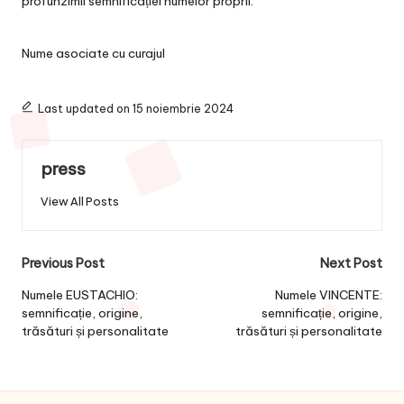
profunzimii semnificației numelor proprii.
Nume asociate cu curajul
Last updated on 15 noiembrie 2024
press
View All Posts
Post
Previous Post
Next Post
navigation
Numele EUSTACHIO:
Numele VINCENTE:
semnificație, origine,
semnificație, origine,
trăsături și personalitate
trăsături și personalitate