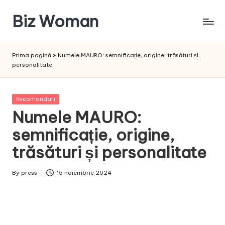
Biz Woman
Skip
to
Afacerea
content
ta,
Prima pagină
»
Numele MAURO: semnificație, origine, trăsături și
succesul
personalitate
tău!
Posted
Recomandari
in
Numele MAURO:
semnificație, origine,
trăsături și personalitate
By
press
15 noiembrie 2024
Posted
by