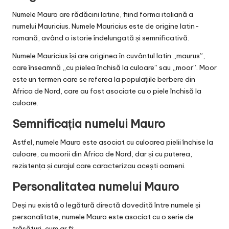
Numele Mauro are rădăcini latine, fiind forma italiană a
numelui Mauricius. Numele Mauricius este de origine latin-
romană, având o istorie îndelungată și semnificativă.
Numele Mauricius își are originea în cuvântul latin „maurus”,
care înseamnă „cu pielea închisă la culoare” sau „moor”. Moor
este un termen care se referea la populațiile berbere din
Africa de Nord, care au fost asociate cu o piele închisă la
culoare.
Semnificația numelui Mauro
Astfel, numele Mauro este asociat cu culoarea pielii închise la
culoare, cu moorii din Africa de Nord, dar și cu puterea,
rezistența și curajul care caracterizau acești oameni.
Personalitatea numelui Mauro
Deși nu există o legătură directă dovedită între numele și
personalitate, numele Mauro este asociat cu o serie de
trăsături, cum ar fi: