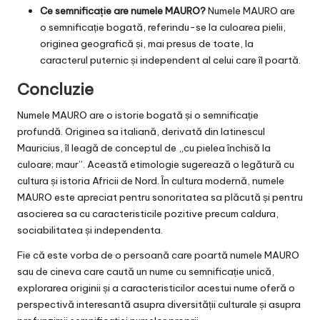
Ce semnificație are numele MAURO?
Numele MAURO are
o semnificație bogată, referindu-se la culoarea pielii,
originea geografică și, mai presus de toate, la
caracterul puternic și independent al celui care îl poartă.
Concluzie
Numele MAURO are o istorie bogată și o semnificație
profundă. Originea sa italiană, derivată din latinescul
Mauricius, îl leagă de conceptul de „cu pielea închisă la
culoare; maur”. Această etimologie sugerează o legătură cu
cultura și istoria Africii de Nord. În cultura modernă, numele
MAURO este apreciat pentru sonoritatea sa plăcută și pentru
asocierea sa cu caracteristicile pozitive precum caldura,
sociabilitatea și independenta.
Fie că este vorba de o persoană care poartă numele MAURO
sau de cineva care caută un nume cu semnificație unică,
explorarea originii și a caracteristicilor acestui nume oferă o
perspectivă interesantă asupra diversității culturale și asupra