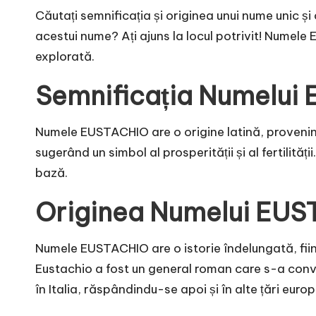
Căutați semnificația și originea unui nume unic și 
acestui nume? Ați ajuns la locul potrivit! Numel
explorată.
Semnificația Numelui
Numele EUSTACHIO are o origine latină, provenind
sugerând un simbol al prosperității și al fertilit
bază.
Originea Numelui EU
Numele EUSTACHIO are o istorie îndelungată, fiin
Eustachio a fost un general roman care s-a convert
în Italia, răspândindu-se apoi și în alte țări euro