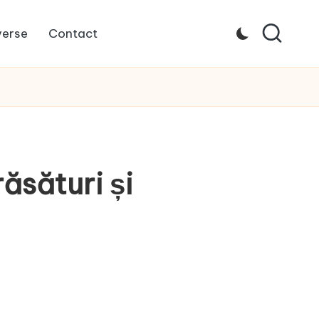
verse
Contact
ăsături și