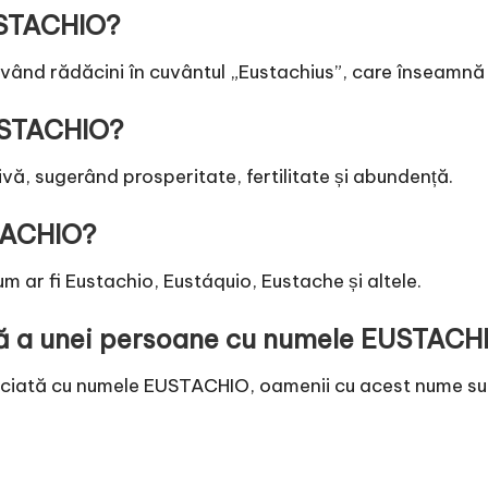
USTACHIO?
ând rădăcini în cuvântul „Eustachius”, care înseamnă „r
USTACHIO?
ă, sugerând prosperitate, fertilitate și abundență.
TACHIO?
 ar fi Eustachio, Eustáquio, Eustache și altele.
ică a unei persoane cu numele EUSTACH
sociată cu numele EUSTACHIO, oamenii cu acest nume sun