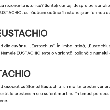
cu rezonanțe istorice? Sunteți curioși despre personalita
e EUSTACHIO, cu rădăcini adânci în istorie și un farmec
 EUSTACHIO
 din cuvântul „Eustachius”. În limba latină, „Eustachi
ății. Numele EUSTACHIO este o variantă italiană a numelui
STACHIO
d asociat cu Sfântul Eustachio, un martir creștin vene
it la creștinism și a suferit martiriul în timpul persecuț
pene.