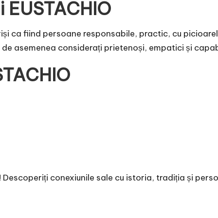
ui EUSTACHIO
i ca fiind persoane responsabile, practic, cu picioarel
nt de asemenea considerați prietenoși, empatici și capa
USTACHIO
scoperiți conexiunile sale cu istoria, tradiția și perso