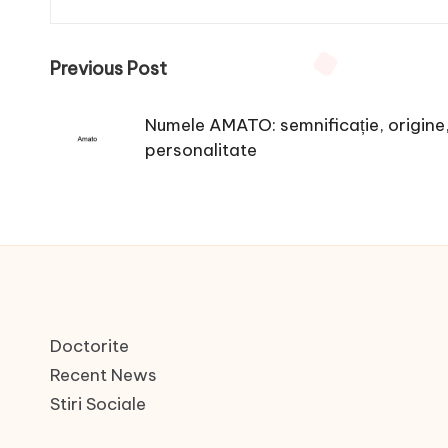
Post
Previous Post
navigation
Numele AMATO: semnificație, origine, 
personalitate
Doctorite
Recent News
Stiri Sociale