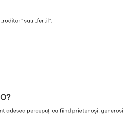
oditor” sau „fertil”.
IO?
t adesea percepuți ca fiind prietenoși, generosi