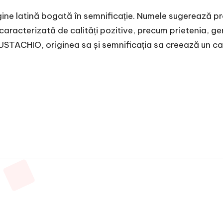
ne latină bogată în semnificație. Numele sugerează pros
racterizată de calități pozitive, precum prietenia, gene
USTACHIO, originea sa și semnificația sa creează un cad