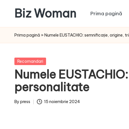
Biz Woman
Prima pagină
Skip
to
Afacerea
content
ta,
Prima pagină
»
Numele EUSTACHIO: semnificație, origine, tră
succesul
tău!
Posted
Recomandari
in
Numele EUSTACHIO: se
personalitate
By
press
15 noiembrie 2024
Posted
by