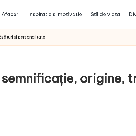
Afaceri
Inspiratie si motivatie
Stil de viata
Di
sături și personalitate
mnificație, origine, tr