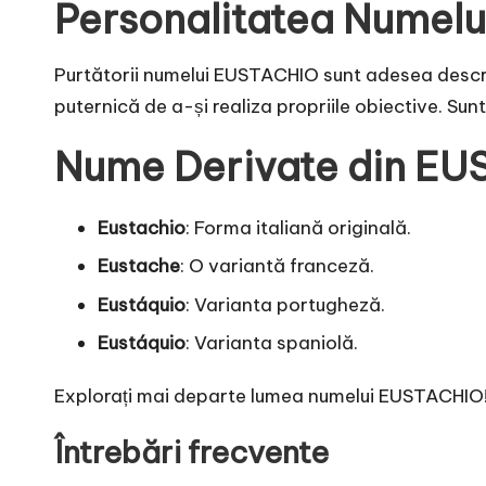
Personalitatea Numel
Purtătorii numelui EUSTACHIO sunt adesea descriș
puternică de a-și realiza propriile obiective. Su
Nume Derivate din E
Eustachio
: Forma italiană originală.
Eustache
: O variantă franceză.
Eustáquio
: Varianta portugheză.
Eustáquio
: Varianta spaniolă.
Explorați mai departe lumea numelui EUSTACHIO! De
Întrebări frecvente