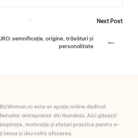
Next Post
O: semnificație, origine, trăsături și
personalitate
BizWoman.ro este un spațiu online dedicat
femeilor antreprenor din România. Aici găsești
inspirație, motivație și sfaturi practice pentru a-
ți lansa și dezvolta afacerea.