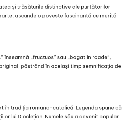
tea și trăsăturile distinctive ale purtătorilor
 aparte, ascunde o poveste fascinantă ce merită
us” înseamnă „fructuos” sau „bogat în roade”,
 original, păstrând în același timp semnificația de
rat în tradiția romano-catolică. Legenda spune că
iilor lui Dioclețian. Numele său a devenit popular