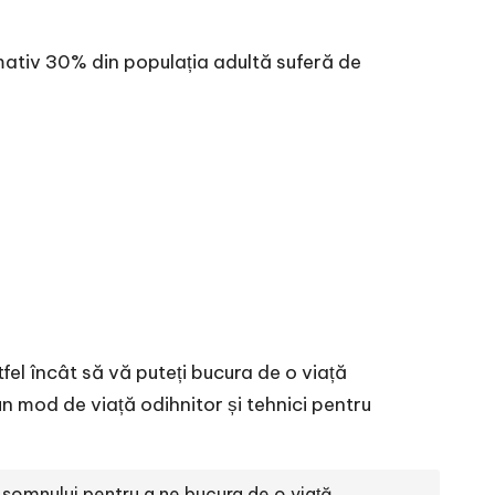
mativ 30% din populația adultă suferă de
tfel încât să vă puteți bucura de o viață
un mod de viață odihnitor și tehnici pentru
 somnului pentru a ne bucura de o viață