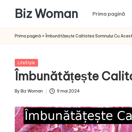
Biz Woman
Prima pagină
Skip
to
Afacerea
content
ta,
Prima pagină
»
Îmbunătățește Calitatea Somnului Cu Aceste
succesul
tău!
Posted
LifeStyle
in
Îmbunătățește Calita
By
Biz Woman
9 mai 2024
Posted
by