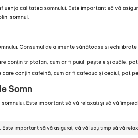
fluența calitatea somnului. Este important să vă asigur
plini somnul.
omnului. Consumul de alimente sănătoase și echilibrate p
re conțin triptofan, cum ar fi puiul, peștele și ouăle, pot
e care conțin cafeină, cum ar fi cafeaua și ceaiul, pot 
 de Somn
i somnului. Este important să vă relaxați și să vă împiedic
ste important să vă asigurați că vă luați timp să vă relaxaț