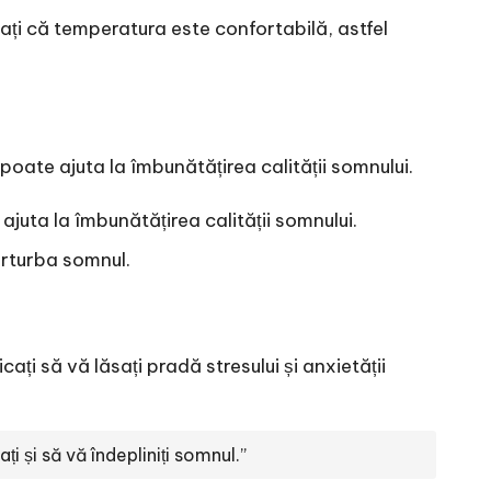
ați că temperatura este confortabilă, astfel
oate ajuta la îmbunătățirea calității somnului.
 ajuta la îmbunătățirea calității somnului.
perturba somnul.
ați să vă lăsați pradă stresului și anxietății
i și să vă îndepliniți somnul.”