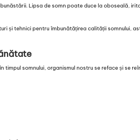
bunăstării. Lipsa de somn poate duce la oboseală, irita
uri și tehnici pentru îmbunătățirea calității somnului, as
sănătate
 timpul somnului, organismul nostru se reface și se reîn