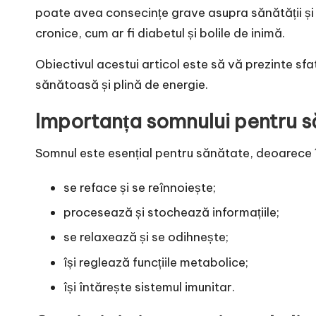
poate avea consecințe grave asupra sănătății și 
cronice, cum ar fi diabetul și bolile de inimă.
Obiectivul acestui articol este să vă prezinte sfat
sănătoasă și plină de energie.
Importanța somnului pentru 
Somnul este esențial pentru sănătate, deoarece în
se reface și se reînnoiește;
procesează și stochează informațiile;
se relaxează și se odihnește;
își reglează funcțiile metabolice;
își întărește sistemul imunitar.