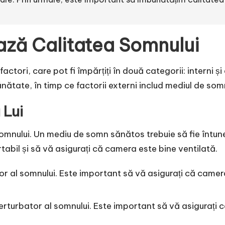
ează Calitatea Somnului
ctori, care pot fi împărțiți în două categorii: interni și e
ănătate, în timp ce factorii externi includ mediul de somn
 Lui
somnului. Un mediu de somn sănătos trebuie să fie întunec
abil și să vă asigurați că camera este bine ventilată.
or al somnului. Este important să vă asigurați că camera
erturbator al somnului. Este important să vă asigurați c