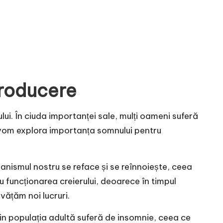
troducere
lui. În ciuda importanței sale, mulți oameni suferă
, vom explora importanța somnului pentru
ganismul nostru se reface și se reînnoiește, ceea
 funcționarea creierului, deoarece în timpul
vățăm noi lucruri.
in populația adultă suferă de insomnie, ceea ce