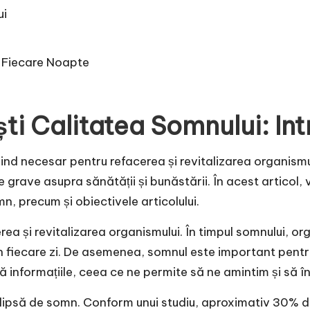
ui
n Fiecare Noapte
ti Calitatea Somnului: In
fiind necesar pentru refacerea și revitalizarea organismu
grave asupra sănătății și bunăstării. În acest articol
mn, precum și obiectivele articolului.
rea și revitalizarea organismului. În timpul somnului, or
în fiecare zi. De asemenea, somnul este important pentru
 informațiile, ceea ce ne permite să ne amintim și să în
e lipsă de somn. Conform unui studiu, aproximativ 30% d