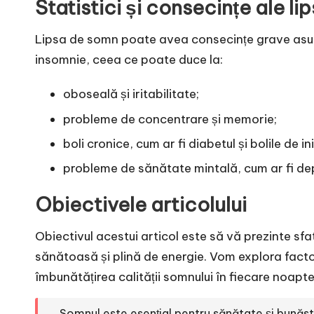
Statistici și consecințe ale li
Lipsa de somn poate avea consecințe grave asupr
insomnie, ceea ce poate duce la:
oboseală și iritabilitate;
probleme de concentrare și memorie;
boli cronice, cum ar fi diabetul și bolile de i
probleme de sănătate mintală, cum ar fi dep
Obiectivele articolului
Obiectivul acestui articol este să vă prezinte sfat
sănătoasă și plină de energie. Vom explora factor
îmbunătățirea calității somnului în fiecare noapte
„Somnul este esențial pentru sănătate și bunăst