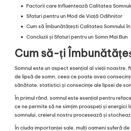
Factorii care Influentează Calitatea Somnul
Sfaturi pentru un Mod de Viață Odihnitor
Cum să Îmbunătățești Calitatea Somnului î
Concluzii și Sfaturi pentru un Somn Mai Bun
Cum să-ți Îmbunătățeș
Somnul este un aspect esențial al vieții noastre, 
de lipsă de somn, ceea ce poate avea consecințe 
sănătate, statistici și consecințe ale lipsei de so
În primul rând, somnul este esențial pentru reface
ce ne permite să ne simțim proaspeți și energici 
somnului, creierul nostru procesează și stochează
În ciuda importanței sale, mulți oameni suferă d