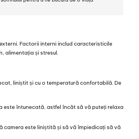
xterni. Factorii interni includ caracteristicile
, alimentația și stresul.
at, liniștit și cu o temperatură confortabilă. De
 este întunecată, astfel încât să vă puteți relaxa
ă camera este liniștită și să vă împiedicați să vă