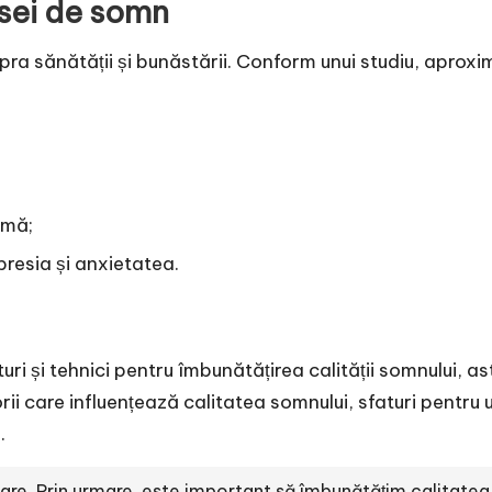
psei de somn
a sănătății și bunăstării. Conform unui studiu, aproxi
nimă;
resia și anxietatea.
uri și tehnici pentru îmbunătățirea calității somnului, as
ii care influențează calitatea somnului, sfaturi pentru 
.
are. Prin urmare, este important să îmbunătățim calitatea