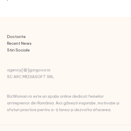
Doctorite
Recent News
Stiri Sociale
agency[@]gorgova.ro
SC ARC MEDIASOFT SRL
BizWoman.ro este un spațiu online dedicat femeilor
antreprenor din România. Aici găsești inspirație, motivație și
sfaturi practice pentru a-ți lansa și dezvolta afacerea.