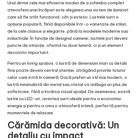
Unul dintre cele mai eficiente moduri de a schimba complet
atmosfera unei încăperi este alegerea unui sistem de iluminat
care să fie atât funcțional, cât și estetic. Lustrele sunt o
opțiune populară, fiind disponibile într-o varietate de stiluri,
de la cele clasice și elegante, până la modelele moderne sau
industriale. În funcție de designul camerei, lustrele pot deveni
puncte de atracție, oferind nu doar lumină, ci și un element
decorativ important.
Pentru un living spațios, o lustră de dimensiuni mari cu detalii
fine poate deveni centrul atenției, atrăgând privirile tuturor
celor care intră în cameră. Dacă preferi un stil mai modern, o
lustră minimalistă din metal sau cristal va adăuga un plus de
sofisticare, fără a încărca vizual spațiul. De asemenea, există
lustre
cu LED-uri, acestea sunt ideale pentru a economisi
energie și pentru a crea o atmosferă intimă, perfectă pentru
momentele de relaxare.
Cărămida decorativă: Un
detaliu cu impact