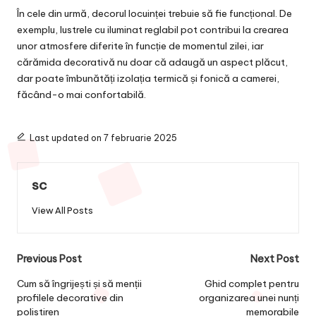
În cele din urmă, decorul locuinței trebuie să fie funcțional. De
exemplu, lustrele cu iluminat reglabil pot contribui la crearea
unor atmosfere diferite în funcție de momentul zilei, iar
cărămida decorativă nu doar că adaugă un aspect plăcut,
dar poate îmbunătăți izolația termică și fonică a camerei,
făcând-o mai confortabilă.
Last updated on 7 februarie 2025
sc
View All Posts
Post
Previous Post
Next Post
navigation
Cum să îngrijești și să menții
Ghid complet pentru
profilele decorative din
organizarea unei nunți
polistiren
memorabile