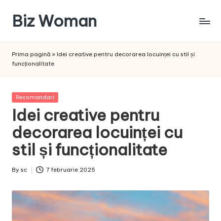
Biz Woman
Skip
to
Afacerea
content
ta,
Prima pagină
»
Idei creative pentru decorarea locuinței cu stil și
succesul
funcționalitate
tău!
Posted
Recomandari
in
Idei creative pentru
decorarea locuinței cu
stil și funcționalitate
By
sc
7 februarie 2025
Posted
by