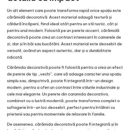
Un alt element care poate transforma rapid orice spațiu este
cărămidă decorativă. Acest material adaugă textură și
căldură încăperii, fiind ideal atât pentru un stil rustic, cât și
pentru unul modern. Folosită pe un perete accent, cărămidă
decorativă poate crea un contrast interesant în camerele de
zi, dar și în băi sau bucătării. Acest material este deosebit de
versatil, având un aspect autentic, dar și o durabilitate
ridicată.
Cărămida decorativă poate fi folosită pentru a crea un efect
de perete de tip „vechi”, care să adauge caracter unui spațiu
simplu sau, dimpotrivă, poate fi integrată într-un design
modern, pentru a oferi un contrast între stilurile industriale și
cele mai elegante. Un perete din
caramida decorativa
,
combinat cu o lustră modernă, poate transforma complet o
sufragerie într-un loc deosebit, perfect pentru întâlniri cu
prietenii sau pentru momentele de relaxare în familie.
De asemenea, cărămida decorativă poate fi integrată și în