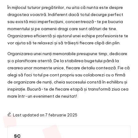
În mijlocul tuturor pregătirilor, nu uita că nunta este despre
dragostea voastră. Indiferent dacă totul decurge perfect
sau există mici imperfecțiuni, concentrează-te pe bucuria
momentului și pe oamenii dragi care sunt alături de tine.
Organizarea eficientă și ajutorul unei echipe profesioniste te
vor ajuta să te relaxezi și să trăiești fiecare clipă din plin.
Organizarea unei nunți memorabile presupune timp, dedicare
și o planificare atentă. De la stabilirea bugetului până la
crearea unor momente unice, fiecare detaliu contează. Fie că
alegi să faci totul pe cont propriu sau colaborezi cu o firmă
de organizare de nunți, cheia succesului constă în echilibru și
inspirație. Bucură-te de fiecare etapă și transformă ziua cea
mare într-un eveniment de neuitat!
Last updated on 7 februarie 2025
sc