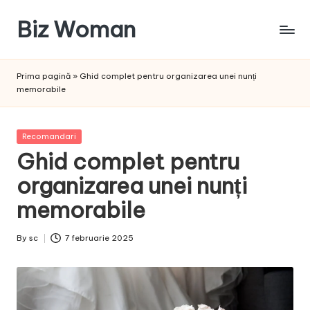
Biz Woman
Skip
to
Afacerea
content
ta,
Prima pagină
»
Ghid complet pentru organizarea unei nunți
succesul
memorabile
tău!
Posted
Recomandari
in
Ghid complet pentru
organizarea unei nunți
memorabile
By
sc
7 februarie 2025
Posted
by