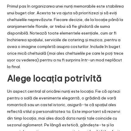
Primul pas în organizarea unei nunți memorabile este stabilirea
unui buget clar. Acesta te va ajuta să prioritizezi și să eviți
cheltuielile neprevăzute. Fiecare decizie, de la locație până la
aranjamentele florale, ar trebui să fie ghidată de suma
disponibilă. Notează toate elementele esențiale, cum ar fi
închirierea spațiului, serviciile de catering și muzica, pentru a
avea o imagine completă asupra costurilor. Include în buget
orice mică cheltuială (mai ales cheltuielile pe care le poți trece
ușor cu vederea) pentru a nu fi surprins într-un mod neplăcut
la final.
Alege locația potrivită
Un aspect central al oricărei nunți este locația. Fie că optezi
pentru o sală de evenimente elegantă, o grădină de vară
romantică sau un castel istoric, asigură-te că spațiul ales
reflectă stilul și personalitatea ta. Este important să rezervi
din timp locația, mai ales dacă data nunții tale coincide cu
sezonul aglomerat. Pe lângă estetică, gândește-te și la