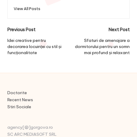
View All Posts
Post
Previous Post
Next Post
navigation
Idei creative pentru
Sfaturi de amenajare a
decorarea locuinței cu stil și
dormitorului pentru un somn
funcționalitate
mai profund și relaxant
Doctorite
Recent News
Stiri Sociale
agency[@]gorgova.ro
SC ARC MEDIASOFT SRL