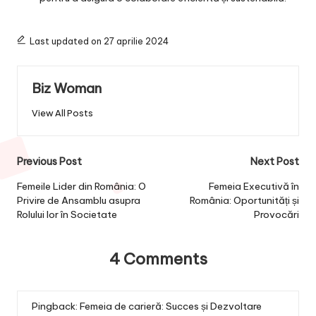
Last updated on 27 aprilie 2024
Biz Woman
View All Posts
Post
Previous Post
Next Post
navigation
Femeile Lider din România: O
Femeia Executivă în
Privire de Ansamblu asupra
România: Oportunități și
Rolului lor în Societate
Provocări
4 Comments
Pingback:
Femeia de carieră: Succes și Dezvoltare