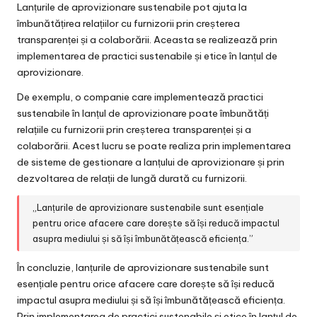
Lanțurile de aprovizionare sustenabile pot ajuta la
îmbunătățirea relațiilor cu furnizorii prin creșterea
transparenței și a colaborării. Aceasta se realizează prin
implementarea de practici sustenabile și etice în lanțul de
aprovizionare.
De exemplu, o companie care implementează practici
sustenabile în lanțul de aprovizionare poate îmbunătăți
relațiile cu furnizorii prin creșterea transparenței și a
colaborării. Acest lucru se poate realiza prin implementarea
de sisteme de gestionare a lanțului de aprovizionare și prin
dezvoltarea de relații de lungă durată cu furnizorii.
„Lanțurile de aprovizionare sustenabile sunt esențiale
pentru orice afacere care dorește să își reducă impactul
asupra mediului și să își îmbunătățească eficiența.”
În concluzie, lanțurile de aprovizionare sustenabile sunt
esențiale pentru orice afacere care dorește să își reducă
impactul asupra mediului și să își îmbunătățească eficiența.
Prin implementarea de practici sustenabile și etice în lanțul de