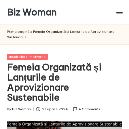
Biz Woman
Skip
to
Afacerea
content
ta,
Prima pagină
»
Femeia Organizată și Lanțurile de Aprovizionare
succesul
Sustenabile
tău!
Posted
Inspiratie si motivatie
in
Femeia Organizată și
Lanțurile de
Aprovizionare
Sustenabile
By
Biz Woman
27 aprilie 2024
4 Comments
Posted
by