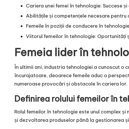
Cariera unei femei în tehnologie: Succese ș
Abilitățile și competențele necesare pentru 
Femeile în poziții de conducere în tehnolog
Viitorul femeilor în tehnologie: Oportunități 
Femeia lider în tehnolo
În ultimii ani, industria tehnologiei a cunoscut 
încurajatoare, deoarece femeile aduc o perspecti
numeroase provocări și obstacole în cariera lor.
Definirea rolului femeilor în t
Rolul femeilor în tehnologie este unul complex și
și dezvoltarea produselor până la gestionarea ș