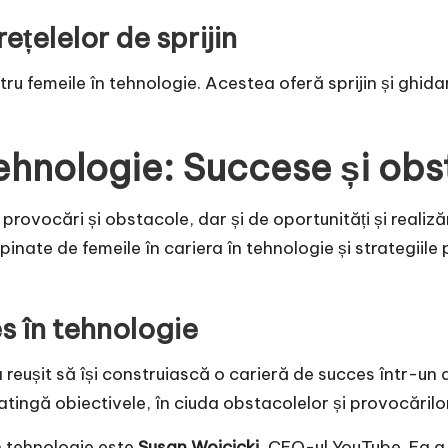
ețelelor de sprijin
entru femeile în tehnologie. Acestea oferă sprijin și ghi
tehnologie: Succese și ob
 provocări și obstacole, dar și de oportunități și realiz
inate de femeile în cariera în tehnologie și strategiile
s în tehnologie
 reușit să își construiască o carieră de succes într-u
 atingă obiectivele, în ciuda obstacolelor și provocărilo
n tehnologie este
Susan Wojcicki
, CEO-ul YouTube. Ea a 