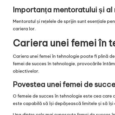
Importanța mentoratului și al r
Mentoratul și rețelele de sprijin sunt esențiale p
cariera lor.
Cariera unei femei în 
Cariera unei femei în tehnologie poate fi plină de
femei de succes în tehnologie, provocările întâmp
obiectivelor.
Povestea unei femei de succe
O femeie de succes în tehnologie este cea care a
este capabilă să își depășească limitele și să își
Una dintre cele mai cunoscute femei de succes î