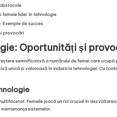
i obstacole
o femeie lider în tehnologie
ie: Exemple de succes
și provocări
gie: Oportunități și provo
o creștere semnificativă a numărului de femei care ocupă
vă unică și valoroasă în industria tehnologiei. Cu toat
ehnologie
 multifacetat. Femeile joacă un rol crucial în dezvoltare
i mentenanța sistemelor.