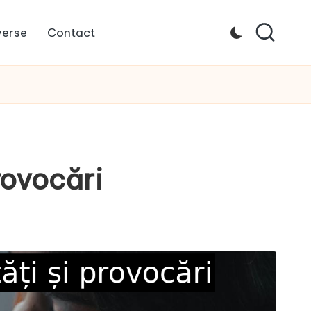
verse
Contact
rovocări