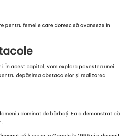
dare pentru femeile care doresc să avanseze în
stacole
ări. În acest capitol, vom explora povestea unei
 pentru depășirea obstacolelor și realizarea
n domeniu dominat de bărbați. Ea a demonstrat că
r.
început să lucreze la Google în 1999 și a devenit