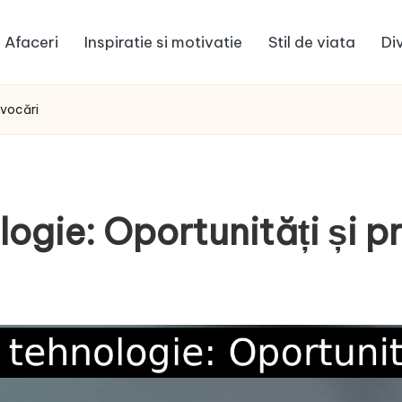
Afaceri
Inspiratie si motivatie
Stil de viata
Di
ovocări
logie: Oportunități și p