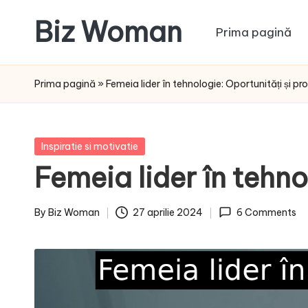
Biz Woman
Prima pagină
Skip
to
Afacerea
content
ta,
Prima pagină
»
Femeia lider în tehnologie: Oportunități și pr
succesul
tău!
Posted
Inspiratie si motivatie
in
Femeia lider în tehno
By
Biz Woman
27 aprilie 2024
6 Comments
Posted
by