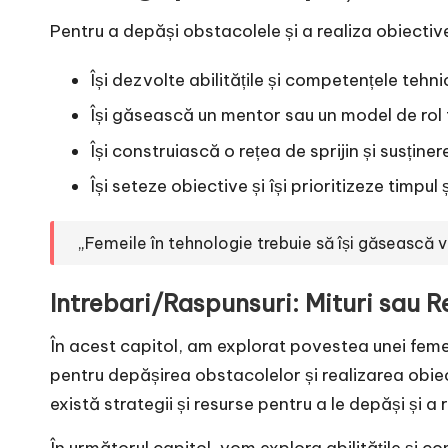
Pentru a depăși obstacolele și a realiza obiective
Își dezvolte abilitățile și competențele tehnic
Își găsească un mentor sau un model de rol 
Își construiască o rețea de sprijin și susținer
Își seteze obiective și își prioritizeze timpul 
„Femeile în tehnologie trebuie să își găsească vo
Intrebari/Raspunsuri: Mituri sau R
În acest capitol, am explorat povestea unei femei
pentru depășirea obstacolelor și realizarea obiec
există strategii și resurse pentru a le depăși și a 