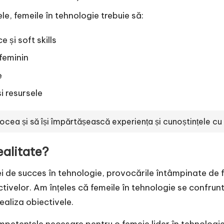
le, femeile în tehnologie trebuie să:
e și soft skills
feminin
e
și resursele
cea și să își împărtășească experiența și cunoștințele cu al
ealitate?
 de succes în tehnologie, provocările întâmpinate de fem
tivelor. Am înțeles că femeile în tehnologie se confrunt
realiza obiectivele.