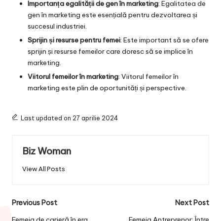
Importanța egalității de gen în marketing
: Egalitatea de
gen în marketing este esențială pentru dezvoltarea și
succesul industriei.
Sprijin și resurse pentru femei
: Este important să se ofere
sprijin și resurse femeilor care doresc să se implice în
marketing.
Viitorul femeilor în marketing
: Viitorul femeilor în
marketing este plin de oportunități și perspective.
Last updated on 27 aprilie 2024
Biz Woman
View All Posts
Post
Previous Post
Next Post
Femeia de carieră în era
Femeia Antreprenor: Între