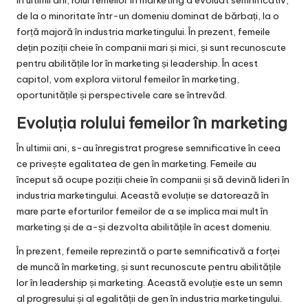
În ultimii ani, rolul femeilor în marketing a evoluat semnificativ,
de la o minoritate într-un domeniu dominat de bărbați, la o
forță majoră în industria marketingului. În prezent, femeile
dețin poziții cheie în companii mari și mici, și sunt recunoscute
pentru abilitățile lor în marketing și leadership. În acest
capitol, vom explora viitorul femeilor în marketing,
oportunitățile și perspectivele care se întrevăd.
Evoluția rolului femeilor în marketing
În ultimii ani, s-au înregistrat progrese semnificative în ceea
ce privește egalitatea de gen în marketing. Femeile au
început să ocupe poziții cheie în companii și să devină lideri în
industria marketingului. Această evoluție se datorează în
mare parte eforturilor femeilor de a se implica mai mult în
marketing și de a-și dezvolta abilitățile în acest domeniu.
În prezent, femeile reprezintă o parte semnificativă a forței
de muncă în marketing, și sunt recunoscute pentru abilitățile
lor în leadership și marketing. Această evoluție este un semn
al progresului și al egalității de gen în industria marketingului.