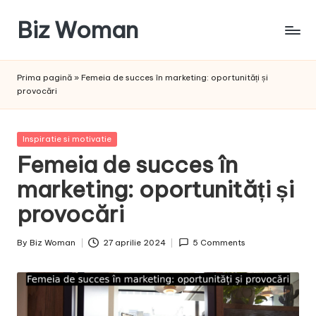
Biz Woman
Skip
to
Afacerea
content
ta,
Prima pagină
»
Femeia de succes în marketing: oportunități și
succesul
provocări
tău!
Posted
Inspiratie si motivatie
in
Femeia de succes în
marketing: oportunități și
provocări
By
Biz Woman
27 aprilie 2024
5 Comments
Posted
by