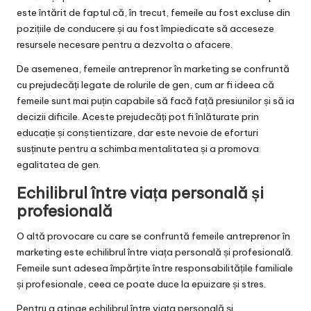
este întărit de faptul că, în trecut, femeile au fost excluse din
pozițiile de conducere și au fost împiedicate să acceseze
resursele necesare pentru a dezvolta o afacere.
De asemenea, femeile antreprenor în marketing se confruntă
cu prejudecăți legate de rolurile de gen, cum ar fi ideea că
femeile sunt mai puțin capabile să facă față presiunilor și să ia
decizii dificile. Aceste prejudecăți pot fi înlăturate prin
educație și conștientizare, dar este nevoie de eforturi
susținute pentru a schimba mentalitatea și a promova
egalitatea de gen.
Echilibrul între viața personală și
profesională
O altă provocare cu care se confruntă femeile antreprenor în
marketing este echilibrul între viața personală și profesională.
Femeile sunt adesea împărțite între responsabilitățile familiale
și profesionale, ceea ce poate duce la epuizare și stres.
Pentru a atinge echilibrul între viața personală și