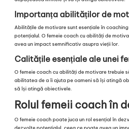
Importanța abilităților de mo
Abilitățile de motivare sunt esențiale în coaching
potențialul. O femeie coach cu abilități de motiva
avea un impact semnificativ asupra vieții lor.
Calitățile esențiale ale unei 
O femeie coach cu abilități de motivare trebuie să
abilitatea de a îi ajuta pe oameni să își atingă ob
să își atingă obiectivele.
Rolul femeii coach în 
O femeie coach poate juca un rol esențial în dezvo
dezvolte potențialul, ceea ce poate avea un impac