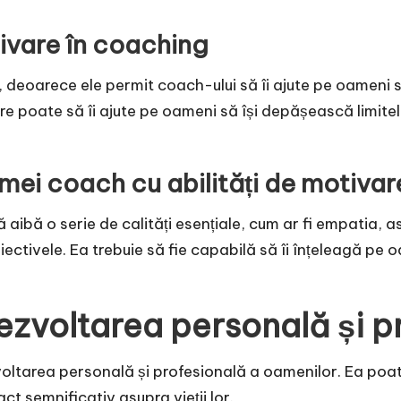
tivare în coaching
, deoarece ele permit coach-ului să îi ajute pe oameni să
re poate să îi ajute pe oameni să își depășească limitel
femei coach cu abilități de motivar
 aibă o serie de calități esențiale, cum ar fi empatia, 
iectivele. Ea trebuie să fie capabilă să îi înțeleagă pe o
dezvoltarea personală și p
ltarea personală și profesională a oamenilor. Ea poate s
t semnificativ asupra vieții lor.