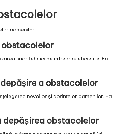
bstacolelor
elor oamenilor.
a obstacolelor
izarea unor tehnici de întrebare eficiente. Ea
 depășire a obstacolelor
nțelegerea nevoilor și dorințelor oamenilor. Ea
a depășirea obstacolelor
pildă, o femeie coach a ajutat un om să își