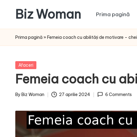
Biz Woman
Prima pagină
Skip
to
Afacerea
content
ta,
Prima pagină
»
Femeia coach cu abilități de motivare – chei
succesul
tău!
Posted
Afaceri
in
Femeia coach cu abil
By
Biz Woman
27 aprilie 2024
6 Comments
Posted
by