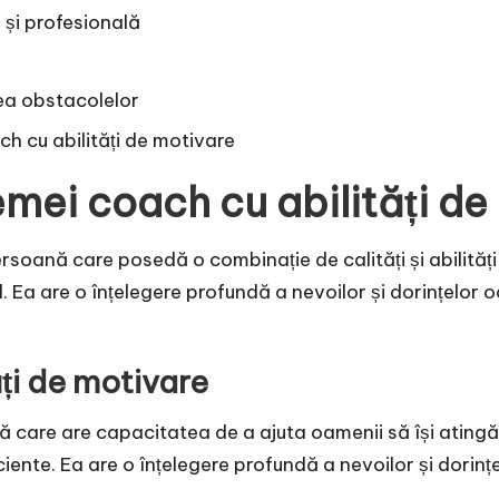
 și profesională
ea obstacolelor
h cu abilități de motivare
femei coach cu abilități d
soană care posedă o combinație de calități și abilități 
l. Ea are o înțelegere profundă a nevoilor și dorințelor o
ăți de motivare
 care are capacitatea de a ajuta oamenii să își atingă o
iciente. Ea are o înțelegere profundă a nevoilor și dorințe