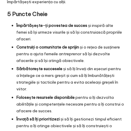
împărtășești experiența cu alții.
5 Puncte Cheie
Împărtășește-ți povestea de succes
și inspiră alte
femei să își urmeze visurile și să își construiască propriile
afaceri.
Construiți o comunitate de sprijin
și o rețea de susținere
pentru a ajuta femeile antreprenor să își dezvolte
afacerile și să își atingă obiectivele.
Sărbătorește succesele
și să îți înveți din eșecuri pentru
a înțelege ce a mers greșit și cum să îți îmbunătățești
strategiile și tacticile pentru a evita aceleași greșeli în
viitor.
Folosește resursele disponibile
pentru a îți dezvolta
abilitățile și competențele necesare pentru a îți construi o
afacere de succes.
Învață să îți prioritizezi
și să îți gestionezi timpul eficient
pentru a îți atinge obiectivele și să îți construiești o