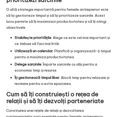
O altă strategie importantă pentru femeile antreprenor este
să își gestioneze timpul și să își prioritizeze sarcinile. Acest
lucru permite să îți maximizezi productivitatea și să îți atingi
obiectivele.
Stabilește prioritățile
: Alege ce este cel mai important și
ce trebuie să faci mai întâi.
Utilizează un calendar
: Planifică și organizează-ți timpul
pentru a maximiza productivitatea.
Delege sarcinile
: Împarte sarcinile cu alții pentru a
economisi timp și resurse.
Îți gestionează timpul liber
: Alocă timp pentru relaxare și
recreere pentru a evita epuizarea.
Cum să îți construiești o rețea de
relații și să îți dezvolți parteneriate
Construirea unei rețele de relații și dezvoltarea
parteneriatelor sunt esențiale pentru femeile antreprenor.