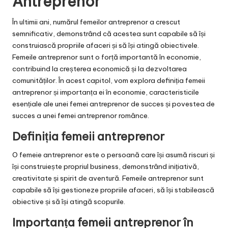
Antreprenor
În ultimii ani, numărul femeilor antreprenor a crescut
semnificativ, demonstrând că acestea sunt capabile să își
construiască propriile afaceri și să își atingă obiectivele.
Femeile antreprenor sunt o forță importantă în economie,
contribuind la creșterea economică și la dezvoltarea
comunităților. În acest capitol, vom explora definiția femeii
antreprenor și importanța ei în economie, caracteristicile
esențiale ale unei femei antreprenor de succes și povestea de
succes a unei femei antreprenor românce.
Definiția femeii antreprenor
O femeie antreprenor este o persoană care își asumă riscuri și
își construiește propriul business, demonstrând inițiativă,
creativitate și spirit de aventură. Femeile antreprenor sunt
capabile să își gestioneze propriile afaceri, să își stabilească
obiective și să își atingă scopurile.
Importanța femeii antreprenor în