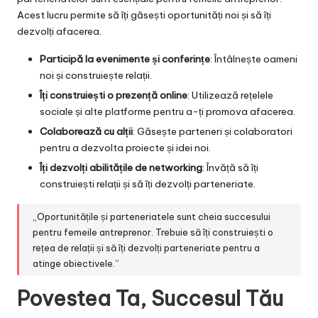
Acest lucru permite să îți găsești oportunități noi și să îți
dezvolți afacerea.
Participă la evenimente și conferințe
: Întâlnește oameni
noi și construiește relații.
Îți construiești o prezență online
: Utilizează rețelele
sociale și alte platforme pentru a-ți promova afacerea.
Colaborează cu alții
: Găsește parteneri și colaboratori
pentru a dezvolta proiecte și idei noi.
Îți dezvolți abilitățile de networking
: Învăță să îți
construiești relații și să îți dezvolți parteneriate.
„Oportunitățile și parteneriatele sunt cheia succesului
pentru femeile antreprenor. Trebuie să îți construiești o
rețea de relații și să îți dezvolți parteneriate pentru a
atinge obiectivele.”
Povestea Ta, Succesul Tău