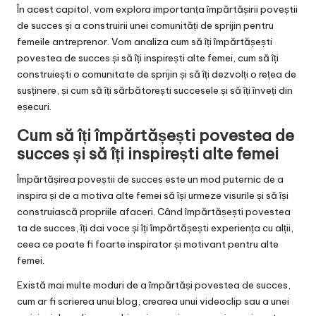
În acest capitol, vom explora importanța împărtășirii poveștii
de succes și a construirii unei comunități de sprijin pentru
femeile antreprenor. Vom analiza cum să îți împărtășești
povestea de succes și să îți inspirești alte femei, cum să îți
construiești o comunitate de sprijin și să îți dezvolți o rețea de
susținere, și cum să îți sărbătorești succesele și să îți înveți din
eșecuri.
Cum să îți împărtășești povestea de
succes și să îți inspirești alte femei
Împărtășirea poveștii de succes este un mod puternic de a
inspira și de a motiva alte femei să își urmeze visurile și să își
construiască propriile afaceri. Când împărtășești povestea
ta de succes, îți dai voce și îți împărtășești experiența cu alții,
ceea ce poate fi foarte inspirator și motivant pentru alte
femei.
Există mai multe moduri de a împărtăși povestea de succes,
cum ar fi scrierea unui blog, crearea unui videoclip sau a unei