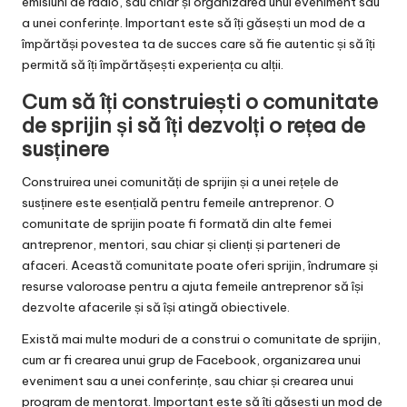
emisiuni de radio, sau chiar și organizarea unui eveniment sau
a unei conferințe. Important este să îți găsești un mod de a
împărtăși povestea ta de succes care să fie autentic și să îți
permită să îți împărtășești experiența cu alții.
Cum să îți construiești o comunitate
de sprijin și să îți dezvolți o rețea de
susținere
Construirea unei comunități de sprijin și a unei rețele de
susținere este esențială pentru femeile antreprenor. O
comunitate de sprijin poate fi formată din alte femei
antreprenor, mentori, sau chiar și clienți și parteneri de
afaceri. Această comunitate poate oferi sprijin, îndrumare și
resurse valoroase pentru a ajuta femeile antreprenor să își
dezvolte afacerile și să își atingă obiectivele.
Există mai multe moduri de a construi o comunitate de sprijin,
cum ar fi crearea unui grup de Facebook, organizarea unui
eveniment sau a unei conferințe, sau chiar și crearea unui
program de mentorat. Important este să îți găsești un mod de