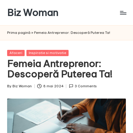
Biz Woman
Skip
to
Afacerea
content
ta,
Prima pagină
»
Femeia Antreprenor: Descoperă Puterea Ta!
succesul
tău!
Posted
Afaceri
Inspiratie si motivatie
in
Femeia Antreprenor:
Descoperă Puterea Ta!
By
Biz Woman
8 mai 2024
3 Comments
Posted
by