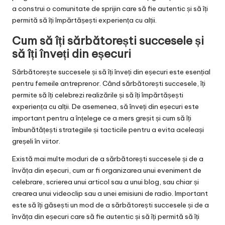
a construi o comunitate de sprijin care să fie autentic și să îți
permită să îți împărtășești experiența cu alții.
Cum să îți sărbătorești succesele și
să îți înveți din eșecuri
Sărbătorește succesele și să îți înveți din eșecuri este esențial
pentru femeile antreprenor. Când sărbătorești succesele, îți
permite să îți celebrezi realizările și să îți împărtășești
experiența cu alții. De asemenea, să înveți din eșecuri este
important pentru a înțelege ce a mers greșit și cum să îți
îmbunătățești strategiile și tacticile pentru a evita aceleași
greșeli în viitor.
Există mai multe moduri de a sărbătorești succesele și de a
învăța din eșecuri, cum ar fi organizarea unui eveniment de
celebrare, scrierea unui articol sau a unui blog, sau chiar și
crearea unui videoclip sau a unei emisiuni de radio. Important
este să îți găsești un mod de a sărbătorești succesele și de a
învăța din eșecuri care să fie autentic și să îți permită să îți