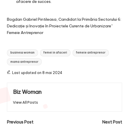
afacere de succes.
Bogdan Gabriel Pintileasa, Candidat la Primăria Sectorului 6:
Dedicație și Inovație în Proiectele Curente de Urbanizare”
Femeie Antreprenor
Tags:
business woman
femei in afaceri
femeie antreprenor
mama antreprenor
Last updated on 8 mai 2024
Biz Woman
View All Posts
Post
Previous Post
Next Post