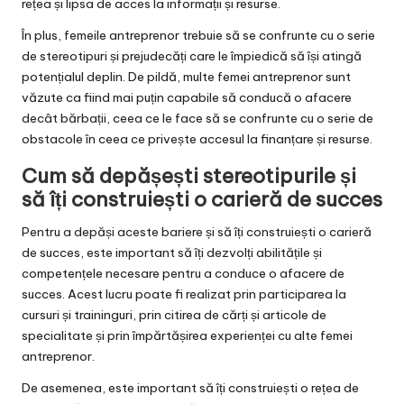
rețea și lipsa de acces la informații și resurse.
În plus, femeile antreprenor trebuie să se confrunte cu o serie
de stereotipuri și prejudecăți care le împiedică să își atingă
potențialul deplin. De pildă, multe femei antreprenor sunt
văzute ca fiind mai puțin capabile să conducă o afacere
decât bărbații, ceea ce le face să se confrunte cu o serie de
obstacole în ceea ce privește accesul la finanțare și resurse.
Cum să depășești stereotipurile și
să îți construiești o carieră de succes
Pentru a depăși aceste bariere și să îți construiești o carieră
de succes, este important să îți dezvolți abilitățile și
competențele necesare pentru a conduce o afacere de
succes. Acest lucru poate fi realizat prin participarea la
cursuri și traininguri, prin citirea de cărți și articole de
specialitate și prin împărtășirea experienței cu alte femei
antreprenor.
De asemenea, este important să îți construiești o rețea de