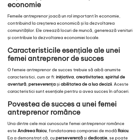
economie
Femeile antreprenor joacă un rol important în economie,
contribuind la creșterea economică și la dezvoltarea
comunităților. Ele creează locuri de muncă, generează venituri
și contribuie la dezvoltarea economiei locale.
Caracteristicile esențiale ale unei
femei antreprenor de succes
O femeie antreprenor de succes trebuie să aibă anumite
caracteristici, cum ar fi:
inițiativa
,
creativitatea
,
spiritul de
aventură
,
perseverența
și
abilitatea de a lua decizii
. Aceste
caracteristici sunt esențiale pentru a avea succes în afaceri.
Povestea de succes a unei femei
antreprenor românce
Una dintre cele mai cunoscute femei antreprenor românce
este
Andreea Raicu
, fondatoarea companiei de modă
Raicu
.
Ea a demonstrat că, cu
perseverență
și
dedicație
, se poate