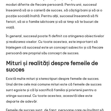
moduri diferite de fiecare persoană. Pentru unii, succesul
înseamnă să ai o carieră de succes, să câștigi bani și să ai o
poziție socială înaltă. Pentru alții, succesul înseamnă să fii
fericit, să ai o familie iubitoare și să ai timp să te bucuri de
viață.
În general, succesul poate fi definit ca atingerea obiectivelor
și realizarea viselor. Cu toate acestea, este important să
înțelegem că succesul este un concept subiectiv și că fiecare
persoană are propriul său concept de succes.
Mituri și realități despre femeile de
succes
Există multe mituri și stereotipuri despre femeile de succes.
Unul dintre cele mai comune mituri este că femeile de succes
sunt egoiste și că își sacrifică familia și prietenii pentru a
atinge succesul. Cu toate acestea, această idee este
departe de adevăr.
Femeile de succes sunt, de fapt, persoane care au învățat să