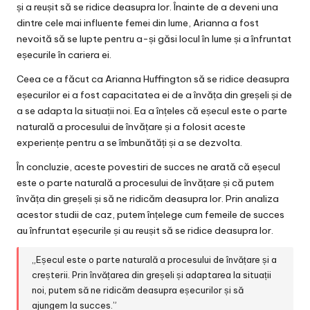
și a reușit să se ridice deasupra lor. Înainte de a deveni una
dintre cele mai influente femei din lume, Arianna a fost
nevoită să se lupte pentru a-și găsi locul în lume și a înfruntat
eșecurile în cariera ei.
Ceea ce a făcut ca Arianna Huffington să se ridice deasupra
eșecurilor ei a fost capacitatea ei de a învăța din greșeli și de
a se adapta la situații noi. Ea a înțeles că eșecul este o parte
naturală a procesului de învățare și a folosit aceste
experiențe pentru a se îmbunătăți și a se dezvolta.
În concluzie, aceste povestiri de succes ne arată că eșecul
este o parte naturală a procesului de învățare și că putem
învăța din greșeli și să ne ridicăm deasupra lor. Prin analiza
acestor studii de caz, putem înțelege cum femeile de succes
au înfruntat eșecurile și au reușit să se ridice deasupra lor.
„Eșecul este o parte naturală a procesului de învățare și a
creșterii. Prin învățarea din greșeli și adaptarea la situații
noi, putem să ne ridicăm deasupra eșecurilor și să
ajungem la succes.”