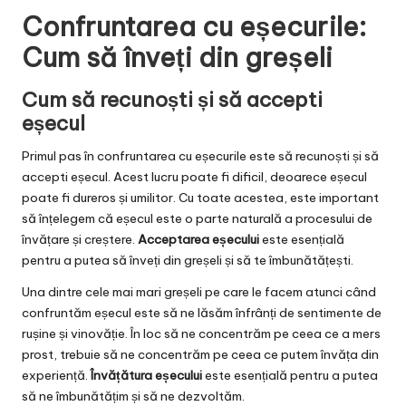
Confruntarea cu eșecurile:
Cum să înveți din greșeli
Cum să recunoști și să accepti
eșecul
Primul pas în confruntarea cu eșecurile este să recunoști și să
accepti eșecul. Acest lucru poate fi dificil, deoarece eșecul
poate fi dureros și umilitor. Cu toate acestea, este important
să înțelegem că eșecul este o parte naturală a procesului de
învățare și creștere.
Acceptarea eșecului
este esențială
pentru a putea să înveți din greșeli și să te îmbunătățești.
Una dintre cele mai mari greșeli pe care le facem atunci când
confruntăm eșecul este să ne lăsăm înfrânți de sentimente de
rușine și vinovăție. În loc să ne concentrăm pe ceea ce a mers
prost, trebuie să ne concentrăm pe ceea ce putem învăța din
experiență.
Învățătura eșecului
este esențială pentru a putea
să ne îmbunătățim și să ne dezvoltăm.