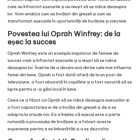
care au înfruntat eșecurile și au reușit să se ridice deasupra
lor. Vom analiza cum au învățat din greșeli și cum au
transformat eșecurile în oportunități de învățare și creștere.
Povestea lui Oprah Winfrey: de la
eșec la succes
Oprah Winfrey este un exemplu inspirator de femeie de
succes care a înfruntat eșecurile și a reușit să se ridice
deasupra lor. Înainte de a deveni una dintre cele mai influente
femei din lume, Oprah a fost dată afară de la un post de
televiziune, a fost abuzată în copilărie și a fost nevoită să se
lupte pentru a-și găsi locul în lume.
Ceea ce a făcut ca Oprah să se ridice deasupra eșecurilor ei
a fost capacitatea ei de a învăța din greșeli și de a se
adapta la situații noi. Ea a înțeles că eșecul este o parte
naturală a procesului de învățare și a folosit aceste
experiențe pentru a se îmbunătăți și a se dezvolta.