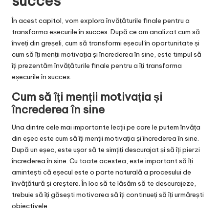
succes
În acest capitol, vom explora învățăturile finale pentru a
transforma eșecurile în succes. După ce am analizat cum să
înveți din greșeli, cum să transformi eșecul în oportunitate și
cum să îți menții motivația și încrederea în sine, este timpul să
îți prezentăm învățăturile finale pentru a îți transforma
eșecurile în succes.
Cum să îți menții motivația și
încrederea în sine
Una dintre cele mai importante lecții pe care le putem învăța
din eșec este cum să îți menții motivația și încrederea în sine.
După un eșec, este ușor să te simțiți descurajat și să îți pierzi
încrederea în sine. Cu toate acestea, este important să îți
amintești că eșecul este o parte naturală a procesului de
învățătură și creștere. În loc să te lăsăm să te descurajeze,
trebuie să îți găsești motivarea să îți continueți să îți urmărești
obiectivele.