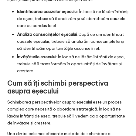
Identificarea cauzelor eșecului
: În loc să ne lăsăm înfrânți
de eșec, trebuie să îl analizăm și să identificăm cauzele
care au condus la el.
Analiza consecințelor eșecului
: După ce am identificat
cauzele eșecului, trebuie să analizăm consecințele lui și
să identificăm oportunitățile ascunse în el.
Învățăturile eșecului
: În loc să ne lăsăm înfrânți de eșec,
trebuie să îl transformăm în oportunități de învățare și
creștere.
Cum să îți schimbi perspectiva
asupra eșecului
Schimbarea perspectivelor asupra eșecului este un proces
complex care necesită o abordare strategică. În loc să ne
lăsăm înfrânți de eșec, trebuie să îl vedem ca o oportunitate
de învățare și creștere.
Una dintre cele mai eficiente metode de schimbare a