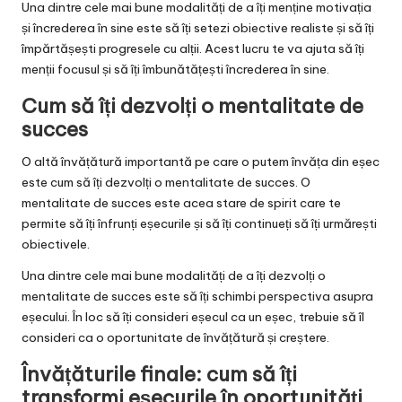
Una dintre cele mai bune modalități de a îți menține motivația
și încrederea în sine este să îți setezi obiective realiste și să îți
împărtășești progresele cu alții. Acest lucru te va ajuta să îți
menții focusul și să îți îmbunătățești încrederea în sine.
Cum să îți dezvolți o mentalitate de
succes
O altă învățătură importantă pe care o putem învăța din eșec
este cum să îți dezvolți o mentalitate de succes. O
mentalitate de succes este acea stare de spirit care te
permite să îți înfrunți eșecurile și să îți continueți să îți urmărești
obiectivele.
Una dintre cele mai bune modalități de a îți dezvolți o
mentalitate de succes este să îți schimbi perspectiva asupra
eșecului. În loc să îți consideri eșecul ca un eșec, trebuie să îl
consideri ca o oportunitate de învățătură și creștere.
Învățăturile finale: cum să îți
transformi eșecurile în oportunități