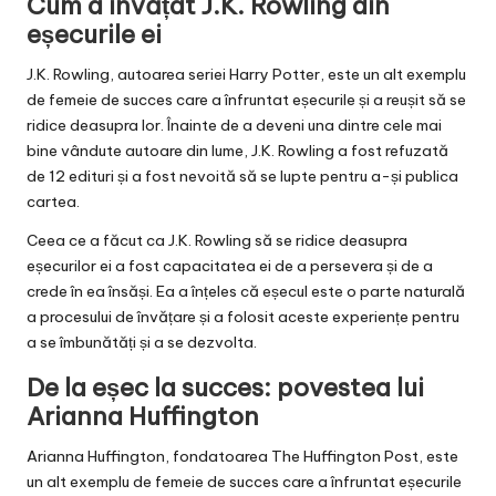
Cum a învățat J.K. Rowling din
eșecurile ei
J.K. Rowling, autoarea seriei Harry Potter, este un alt exemplu
de femeie de succes care a înfruntat eșecurile și a reușit să se
ridice deasupra lor. Înainte de a deveni una dintre cele mai
bine vândute autoare din lume, J.K. Rowling a fost refuzată
de 12 edituri și a fost nevoită să se lupte pentru a-și publica
cartea.
Ceea ce a făcut ca J.K. Rowling să se ridice deasupra
eșecurilor ei a fost capacitatea ei de a persevera și de a
crede în ea însăși. Ea a înțeles că eșecul este o parte naturală
a procesului de învățare și a folosit aceste experiențe pentru
a se îmbunătăți și a se dezvolta.
De la eșec la succes: povestea lui
Arianna Huffington
Arianna Huffington, fondatoarea The Huffington Post, este
un alt exemplu de femeie de succes care a înfruntat eșecurile