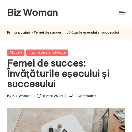
Biz Woman
Skip
to
Afacerea
content
ta,
Prima pagină
»
Femei de succes: Învățăturile eșecului și succesului
succesul
tău!
Posted
Afaceri
Inspiratie si motivatie
in
Femei de succes:
Învățăturile eșecului și
succesului
By
Biz Woman
8 mai 2024
2 Comments
Posted
by