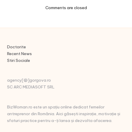
Comments are closed
Doctorite
Recent News
Stiri Sociale
agency[@]gorgova.ro
SC ARC MEDIASOFT SRL
BizWoman.ro este un spațiu online dedicat femeilor
antreprenor din România. Aici găsești inspirație, motivație și
sfaturi practice pentru a-ți lansa și dezvolta afacerea.