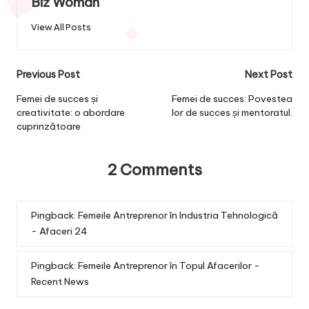
Biz Woman
View All Posts
Post
Previous Post
Next Post
navigation
Femei de succes și
Femei de succes: Povestea
creativitate: o abordare
lor de succes și mentoratul.
cuprinzătoare
2 Comments
Pingback:
Femeile Antreprenor în Industria Tehnologică
- Afaceri 24
Pingback:
Femeile Antreprenor în Topul Afacerilor -
Recent News