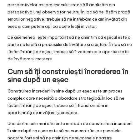
perspectivelor asupra eșecului este să îl analizăm din
perspectiva unui observator neutru. În loc să ne lăsăm pradă
emoțiilor negative, trebuie să ne întrebăm ce am învățat din
eșec și cum putem aplica acele lecții în viitor.
De asemenea, este important să ne amintim că eșecul este o
parte naturală a procesului de învățare și creștere. În loc să ne
lăsăm înfrânți de eșec, trebuie să îl vedem ca o oportunitate
de învățare și creștere.
Cum să îți construiești încrederea în
sine după un eșec
Construirea încrederii în sine după un eșec este un proces
complex care necesită o abordare strategică. În loc să ne
lăsăm înfrânți de eșec, trebuie să îl transformăm în
oportunități de învățare și creștere.
Una dintre cele mai eficiente metode de construire a încrederii
în sine după un eșec este să ne concentrăm pe punctele
noastre forte și să ne amintim de succesele noastre