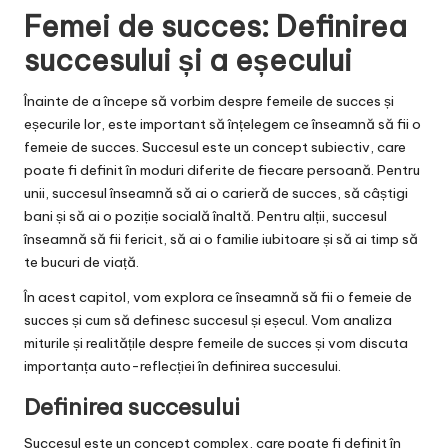
Femei de succes: Definirea
succesului și a eșecului
Înainte de a începe să vorbim despre femeile de succes și
eșecurile lor, este important să înțelegem ce înseamnă să fii o
femeie de succes. Succesul este un concept subiectiv, care
poate fi definit în moduri diferite de fiecare persoană. Pentru
unii, succesul înseamnă să ai o carieră de succes, să câștigi
bani și să ai o poziție socială înaltă. Pentru alții, succesul
înseamnă să fii fericit, să ai o familie iubitoare și să ai timp să
te bucuri de viață.
În acest capitol, vom explora ce înseamnă să fii o femeie de
succes și cum să definesc succesul și eșecul. Vom analiza
miturile și realitățile despre femeile de succes și vom discuta
importanța auto-reflecției în definirea succesului.
Definirea succesului
Succesul este un concept complex, care poate fi definit în