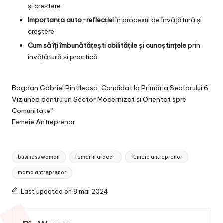
și creștere
Importanța auto-reflecției
în procesul de învățătură și
creștere
Cum să îți îmbunătățești abilitățile și cunoștințele
prin
învățătură și practică
Bogdan Gabriel Pintileasa, Candidat la Primăria Sectorului 6:
Viziunea pentru un Sector Modernizat și Orientat spre
Comunitate”
Femeie Antreprenor
Tags:
business woman
femei in afaceri
femeie antreprenor
mama antreprenor
Last updated on 8 mai 2024