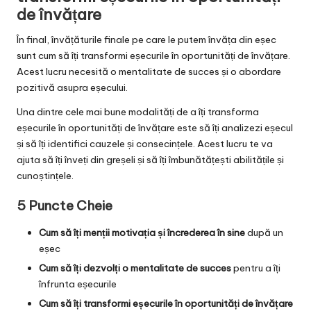
de învățare
În final, învățăturile finale pe care le putem învăța din eșec
sunt cum să îți transformi eșecurile în oportunități de învățare.
Acest lucru necesită o mentalitate de succes și o abordare
pozitivă asupra eșecului.
Una dintre cele mai bune modalități de a îți transforma
eșecurile în oportunități de învățare este să îți analizezi eșecul
și să îți identifici cauzele și consecințele. Acest lucru te va
ajuta să îți înveți din greșeli și să îți îmbunătățești abilitățile și
cunoștințele.
5 Puncte Cheie
Cum să îți menții motivația și încrederea în sine
după un
eșec
Cum să îți dezvolți o mentalitate de succes
pentru a îți
înfrunta eșecurile
Cum să îți transformi eșecurile în oportunități de învățare