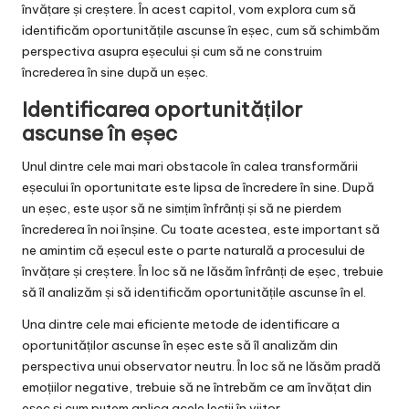
învățare și creștere. În acest capitol, vom explora cum să
identificăm oportunitățile ascunse în eșec, cum să schimbăm
perspectiva asupra eșecului și cum să ne construim
încrederea în sine după un eșec.
Identificarea oportunităților
ascunse în eșec
Unul dintre cele mai mari obstacole în calea transformării
eșecului în oportunitate este lipsa de încredere în sine. După
un eșec, este ușor să ne simțim înfrânți și să ne pierdem
încrederea în noi înșine. Cu toate acestea, este important să
ne amintim că eșecul este o parte naturală a procesului de
învățare și creștere. În loc să ne lăsăm înfrânți de eșec, trebuie
să îl analizăm și să identificăm oportunitățile ascunse în el.
Una dintre cele mai eficiente metode de identificare a
oportunităților ascunse în eșec este să îl analizăm din
perspectiva unui observator neutru. În loc să ne lăsăm pradă
emoțiilor negative, trebuie să ne întrebăm ce am învățat din
eșec și cum putem aplica acele lecții în viitor.