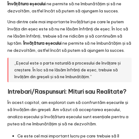
Învățătura eșecului
ne permite să ne îmbunătățim și să ne
dezvoltăm, astfel încât să putem să ajungem la succes.
Una dintre cele mai importante învățături pe care le putem
învăța din eșec este să nu ne lăsăm înfrânți de eșec. În loc să
ne lăsăm înfrânți, trebuie să ne ridicăm și să continuăm să
luptăm.
Învățătura eșecului
ne permite să ne îmbunătățim și să
ne dezvoltăm, astfel încât să putem să ajungem la succes.
„Eșecul este o parte naturală a procesului de învățare și
creștere. În loc să ne lăsăm înfrânți de eșec, trebuie să
învățăm din greșeli și să ne îmbunătățim.”
Intrebari/Raspunsuri: Mituri sau Realitate?
În acest capitol, am explorat cum să confruntăm eșecurile și
să învățăm din greșeli. Am văzut că acceptarea eșecului,
analiza eșecului și învățătura eșecului sunt esențiale pentru a
putea să ne îmbunătățim și să ne dezvoltăm.
Ce este cel mai important lucru pe care trebuie să îl