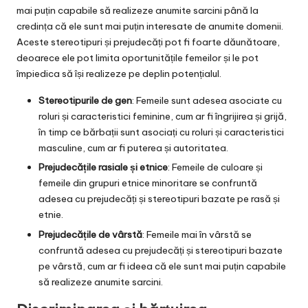
mai puțin capabile să realizeze anumite sarcini până la
credința că ele sunt mai puțin interesate de anumite domenii.
Aceste stereotipuri și prejudecăți pot fi foarte dăunătoare,
deoarece ele pot limita oportunitățile femeilor și le pot
împiedica să își realizeze pe deplin potențialul.
Stereotipurile de gen
: Femeile sunt adesea asociate cu
roluri și caracteristici feminine, cum ar fi îngrijirea și grijă,
în timp ce bărbații sunt asociați cu roluri și caracteristici
masculine, cum ar fi puterea și autoritatea.
Prejudecățile rasiale și etnice
: Femeile de culoare și
femeile din grupuri etnice minoritare se confruntă
adesea cu prejudecăți și stereotipuri bazate pe rasă și
etnie.
Prejudecățile de vârstă
: Femeile mai în vârstă se
confruntă adesea cu prejudecăți și stereotipuri bazate
pe vârstă, cum ar fi ideea că ele sunt mai puțin capabile
să realizeze anumite sarcini.