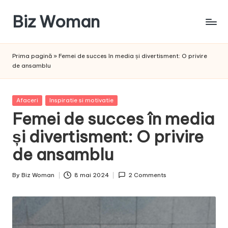
Biz Woman
Skip
to
Afacerea
content
ta,
Prima pagină
»
Femei de succes în media și divertisment: O privire
succesul
de ansamblu
tău!
Posted
Afaceri
Inspiratie si motivatie
in
Femei de succes în media
și divertisment: O privire
de ansamblu
By
Biz Woman
8 mai 2024
2 Comments
Posted
by