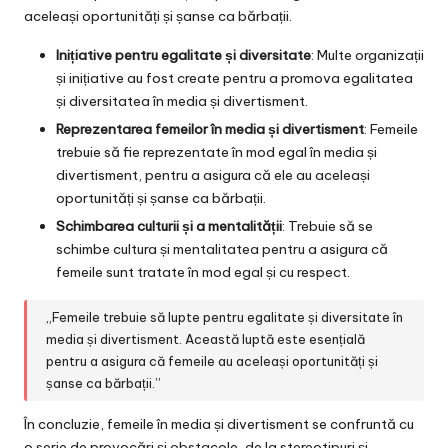
aceleași oportunități și șanse ca bărbații.
Inițiative pentru egalitate și diversitate
: Multe organizații
și inițiative au fost create pentru a promova egalitatea
și diversitatea în media și divertisment.
Reprezentarea femeilor în media și divertisment
: Femeile
trebuie să fie reprezentate în mod egal în media și
divertisment, pentru a asigura că ele au aceleași
oportunități și șanse ca bărbații.
Schimbarea culturii și a mentalității
: Trebuie să se
schimbe cultura și mentalitatea pentru a asigura că
femeile sunt tratate în mod egal și cu respect.
„Femeile trebuie să lupte pentru egalitate și diversitate în
media și divertisment. Această luptă este esențială
pentru a asigura că femeile au aceleași oportunități și
șanse ca bărbații.”
În concluzie, femeile în media și divertisment se confruntă cu
o serie de provocări și obstacole, de la stereotipuri și