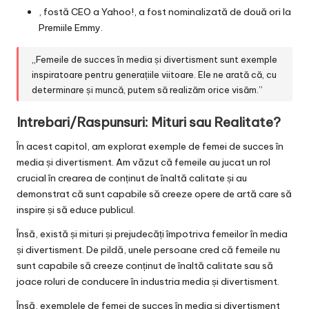
, fostă CEO a Yahoo!, a fost nominalizată de două ori la
Premiile Emmy.
„Femeile de succes în media și divertisment sunt exemple
inspiratoare pentru generațiile viitoare. Ele ne arată că, cu
determinare și muncă, putem să realizăm orice visăm.”
Intrebari/Raspunsuri: Mituri sau Realitate?
În acest capitol, am explorat exemple de femei de succes în
media și divertisment. Am văzut că femeile au jucat un rol
crucial în crearea de conținut de înaltă calitate și au
demonstrat că sunt capabile să creeze opere de artă care să
inspire și să educe publicul.
Însă, există și mituri și prejudecăți împotriva femeilor în media
și divertisment. De pildă, unele persoane cred că femeile nu
sunt capabile să creeze conținut de înaltă calitate sau să
joace roluri de conducere în industria media și divertisment.
Însă, exemplele de femei de succes în media și divertisment