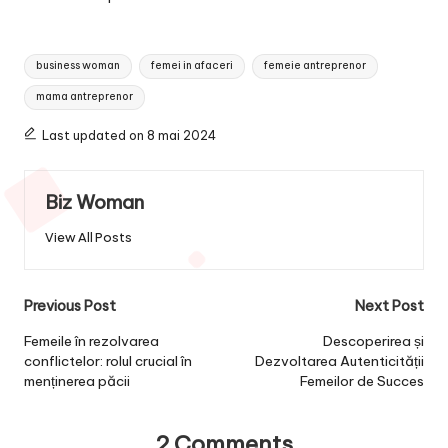
Tags:
business woman
femei in afaceri
femeie antreprenor
mama antreprenor
Last updated on 8 mai 2024
Biz Woman
View All Posts
Post
Previous Post
Next Post
navigation
Femeile în rezolvarea
Descoperirea și
conflictelor: rolul crucial în
Dezvoltarea Autenticității
menținerea păcii
Femeilor de Succes
2 Comments