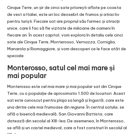
Cinque Terre, un șir de cinci sate pitorești aflate pe coasta
de vest a Italiei, este un loc deosebit de frumos și atractiv
pentru turiști. Fiecare sat are propriul său farmec și atracții
unice, care îi fac să fie vizitate de milioane de oameni în
fiecare an. În acest capitol, vom explora în detaliu cele cinci
sate ale Cinque Terre, Monterosso, Vernazza, Corniglia,
Manarola și Riomaggiore, și vom descoperi ce le face atât de
speciale.
Monterosso, satul cel mai mare și
mai popular
Monterosso este cel mai mare și mai popular sat din Cinque
Terre, cu o populație de aproximativ 1.500 de locuitori. Acest
sat este cunoscut pentru plaja sa lungă și îngustă, care este
una dintre cele mai frumoase din regiune. În centrul satului, se
află o biserică medievală, San Giovanni Battista, care
datează din secolul al XIII-lea. De asemenea, în Monterosso,
se află și un castel medieval, care a fost construit în secolul al