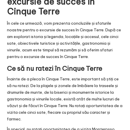
excursie de succes în
Cinque Terre
În cele ce urmează, vom prezenta concluziile și sfaturile
noastre pentru o excursie de succes în Cinque Terre. După ce
am explorat istoria și legenda, locațiile și accesul, cele cinci
sate, obiectivele turistice și activitățile, gastronomia și
vinurile, acum este timpul să rezumăm și să oferim sfaturi
pentru o excursie de succes în Cinque Terre.
Ce să nu ratezi în Cinque Terre
Înainte de a pleca în Cinque Terre, este important să știți ce
să nu ratezi. De la plajele și zonele de îmbăiere la traseele și
drumurile de munte, de la biserici și monumente istorice la
gastronomia și vinurile locale, există atât de multe lucruri de
văzut și de făcut în Cinque Terre. Nu ratați oportunitatea de a
vizita cele cinci sate, fiecare cu propriul său caracter și
farmec.
În special, nu ratați oportunitatea de a vizita Monterosso,