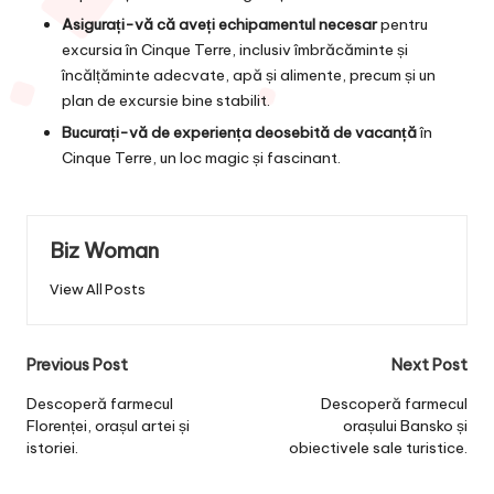
Asigurați-vă că aveți echipamentul necesar
pentru
excursia în Cinque Terre, inclusiv îmbrăcăminte și
încălțăminte adecvate, apă și alimente, precum și un
plan de excursie bine stabilit.
Bucurați-vă de experiența deosebită de vacanță
în
Cinque Terre, un loc magic și fascinant.
Biz Woman
View All Posts
Post
Previous Post
Next Post
navigation
Descoperă farmecul
Descoperă farmecul
Florenței, orașul artei și
orașului Bansko și
istoriei.
obiectivele sale turistice.