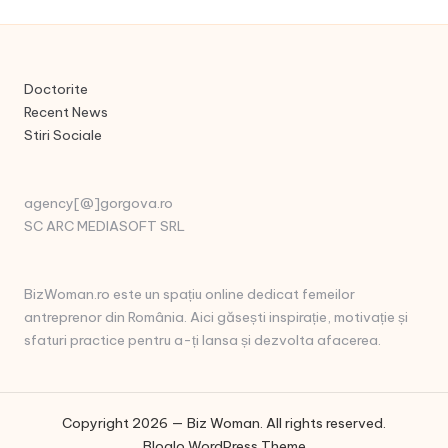
Doctorite
Recent News
Stiri Sociale
agency[@]gorgova.ro
SC ARC MEDIASOFT SRL
BizWoman.ro este un spațiu online dedicat femeilor
antreprenor din România. Aici găsești inspirație, motivație și
sfaturi practice pentru a-ți lansa și dezvolta afacerea.
Copyright 2026 — Biz Woman. All rights reserved.
Bloglo WordPress Theme