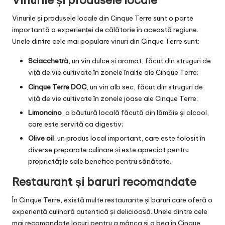
Vinurile și produsele locale
Vinurile și produsele locale din Cinque Terre sunt o parte
importantă a experienței de călătorie în această regiune.
Unele dintre cele mai populare vinuri din Cinque Terre sunt:
Sciacchetrà
, un vin dulce și aromat, făcut din struguri de
viță de vie cultivate în zonele înalte ale Cinque Terre;
Cinque Terre DOC
, un vin alb sec, făcut din struguri de
viță de vie cultivate în zonele joase ale Cinque Terre;
Limoncino
, o băutură locală făcută din lămâie și alcool,
care este servită ca digestiv;
Olive oil
, un produs local important, care este folosit în
diverse preparate culinare și este apreciat pentru
proprietățile sale benefice pentru sănătate.
Restaurant și baruri recomandate
În Cinque Terre, există multe restaurante și baruri care oferă o
experiență culinară autentică și delicioasă. Unele dintre cele
mai recomandate locuri pentru a mânca și a bea în Cinque