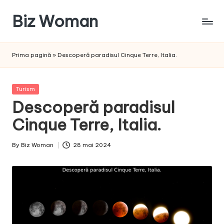
Biz Woman
Skip
to
Afacerea
content
ta,
Prima pagină
»
Descoperă paradisul Cinque Terre, Italia.
succesul
tău!
Posted
Turism
in
Descoperă paradisul
Cinque Terre, Italia.
By
Biz Woman
28 mai 2024
Posted
by