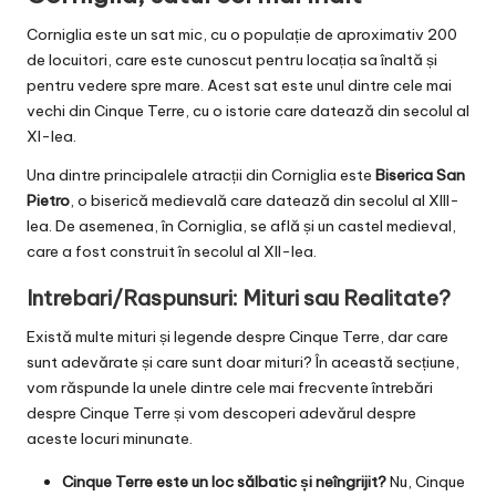
Corniglia este un sat mic, cu o populație de aproximativ 200
de locuitori, care este cunoscut pentru locația sa înaltă și
pentru vedere spre mare. Acest sat este unul dintre cele mai
vechi din Cinque Terre, cu o istorie care datează din secolul al
XI-lea.
Una dintre principalele atracții din Corniglia este
Biserica San
Pietro
, o biserică medievală care datează din secolul al XIII-
lea. De asemenea, în Corniglia, se află și un castel medieval,
care a fost construit în secolul al XII-lea.
Intrebari/Raspunsuri: Mituri sau Realitate?
Există multe mituri și legende despre Cinque Terre, dar care
sunt adevărate și care sunt doar mituri? În această secțiune,
vom răspunde la unele dintre cele mai frecvente întrebări
despre Cinque Terre și vom descoperi adevărul despre
aceste locuri minunate.
Cinque Terre este un loc sălbatic și neîngrijit?
Nu, Cinque