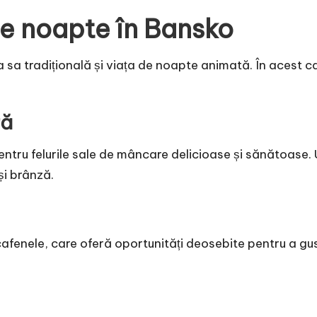
de noapte în Bansko
sa tradițională și viața de noapte animată. În acest c
ră
tru felurile sale de mâncare delicioase și sănătoase. 
și brânză.
cafenele, care oferă oportunități deosebite pentru a gu