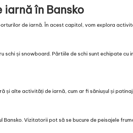
de iarnă în Bansko
orturilor de iarnă. În acest capitol, vom explora activităț
 schi și snowboard. Pârtiile de schi sunt echipate cu in
și alte activități de iarnă, cum ar fi săniușul și patinaj
șul Bansko. Vizitatorii pot să se bucure de peisajele fru