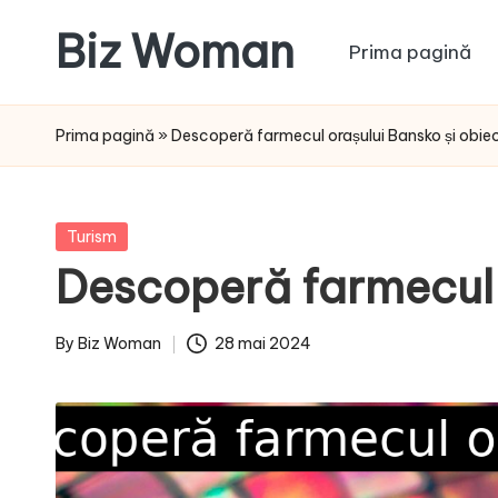
Biz Woman
Prima pagină
Skip
to
Afacerea
content
ta,
Prima pagină
»
Descoperă farmecul orașului Bansko și obiecti
succesul
tău!
Posted
Turism
in
Descoperă farmecul o
By
Biz Woman
28 mai 2024
Posted
by