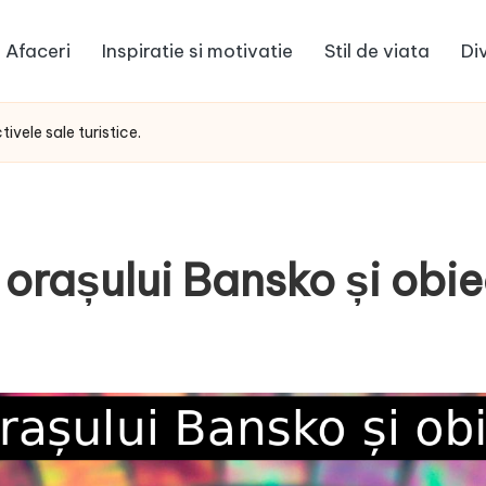
Afaceri
Inspiratie si motivatie
Stil de viata
Di
vele sale turistice.
rașului Bansko și obiect