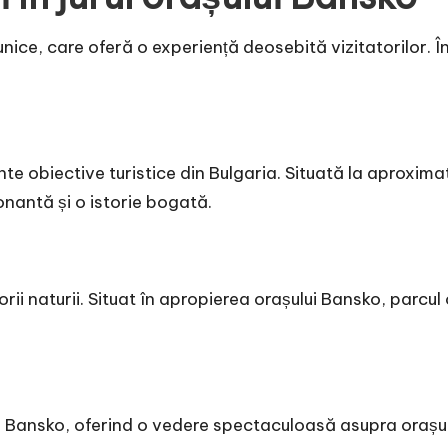
unice, care oferă o experiență deosebită vizitatorilor. Î
nte obiective turistice din Bulgaria. Situată la aproxim
onantă și o istorie bogată.
torii naturii. Situat în apropierea orașului Bansko, parc
l Bansko, oferind o vedere spectaculoasă asupra orașului