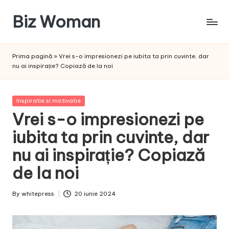
Biz Woman
Skip
to
Afacerea
content
ta,
Prima pagină
»
Vrei s-o impresionezi pe iubita ta prin cuvinte, dar
succesul
nu ai inspirație? Copiază de la noi
tău!
Posted
Inspiratie si motivatie
in
Vrei s-o impresionezi pe
iubita ta prin cuvinte, dar
nu ai inspirație? Copiază
de la noi
By
whitepress
20 iunie 2024
Posted
by