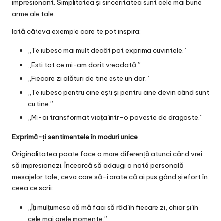
impresionant. Simplitatea și sinceritatea sunt cele mai bune
arme ale tale.
Iată câteva exemple care te pot inspira:
„Te iubesc mai mult decât pot exprima cuvintele.”
„Ești tot ce mi-am dorit vreodată.”
„Fiecare zi alături de tine este un dar.”
„Te iubesc pentru cine ești și pentru cine devin când sunt
cu tine.”
„Mi-ai transformat viața într-o poveste de dragoste.”
Exprimă-ți sentimentele în moduri unice
Originalitatea poate face o mare diferență atunci când vrei
să impresionezi. Încearcă să adaugi o notă personală
mesajelor tale, ceva care să-i arate că ai pus gând și efort în
ceea ce scrii:
„Îți mulțumesc că mă faci să râd în fiecare zi, chiar și în
cele mai grele momente.”