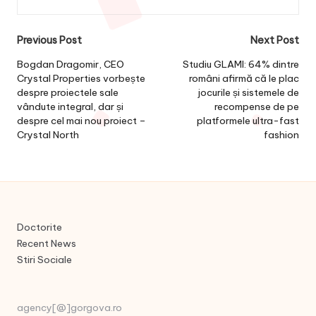
Post
Previous Post
Next Post
navigation
Bogdan Dragomir, CEO
Studiu GLAMI: 64% dintre
Crystal Properties vorbește
români afirmă că le plac
despre proiectele sale
jocurile și sistemele de
vândute integral, dar și
recompense de pe
despre cel mai nou proiect –
platformele ultra-fast
Crystal North
fashion
Doctorite
Recent News
Stiri Sociale
agency[@]gorgova.ro