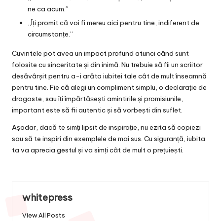
ne ca acum.”
„Îți promit că voi fi mereu aici pentru tine, indiferent de
circumstanțe.”
Cuvintele pot avea un impact profund atunci când sunt
folosite cu sinceritate și din inimă. Nu trebuie să fii un scriitor
desăvârșit pentru a-i arăta iubitei tale cât de mult înseamnă
pentru tine. Fie că alegi un compliment simplu, o declarație de
dragoste, sau îți împărtășești amintirile și promisiunile,
important este să fii autentic și să vorbești din suflet.
Așadar, dacă te simți lipsit de inspirație, nu ezita să copiezi
sau să te inspiri din exemplele de mai sus. Cu siguranță, iubita
ta va aprecia gestul și va simți cât de mult o prețuiești.
whitepress
View All Posts