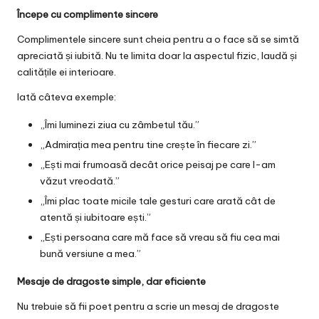
Începe cu complimente sincere
Complimentele sincere sunt cheia pentru a o face să se simtă
apreciată și iubită. Nu te limita doar la aspectul fizic, laudă și
calitățile ei interioare.
Iată câteva exemple:
„Îmi luminezi ziua cu zâmbetul tău.”
„Admirația mea pentru tine crește în fiecare zi.”
„Ești mai frumoasă decât orice peisaj pe care l-am
văzut vreodată.”
„Îmi plac toate micile tale gesturi care arată cât de
atentă și iubitoare ești.”
„Ești persoana care mă face să vreau să fiu cea mai
bună versiune a mea.”
Mesaje de dragoste simple, dar eficiente
Nu trebuie să fii poet pentru a scrie un mesaj de dragoste