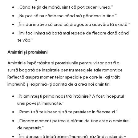
„Când te țin de mână, simt că pot cuceri lumea.”
„Nu pot să nu zâmbesc când mă gândesc la tine.”
„Îmi dai motive să cred că dragostea adevărată există.”
„Îmi faci inima să bată mai repede de fiecare dată când
te văd.”
Amintiri și promisiuni
Amintirile împărtășite și promisiunile pentru viitor pot fi o
sursă bogată de inspirație pentru mesajele tale romantice.
Reflectă asupra momentelor speciale pe care le-ați trăit
împreună și exprimă-ți dorința de a crea noi amintiri:
„Îți amintești prima noastră întâlnire? A fost începutul
unei povești minunate.”
„Promit să te iubesc și să te prețuiesc în fiecare zi.”
„Fiecare moment petrecut alături de tine este o amintire
de neprețuit.”
„Îmi doresc să îmbătrânim împreună, râzând și iubindu-