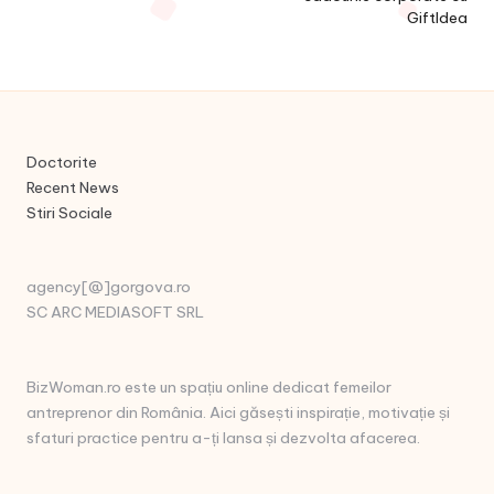
GiftIdea
Doctorite
Recent News
Stiri Sociale
agency[@]gorgova.ro
SC ARC MEDIASOFT SRL
BizWoman.ro este un spațiu online dedicat femeilor
antreprenor din România. Aici găsești inspirație, motivație și
sfaturi practice pentru a-ți lansa și dezvolta afacerea.