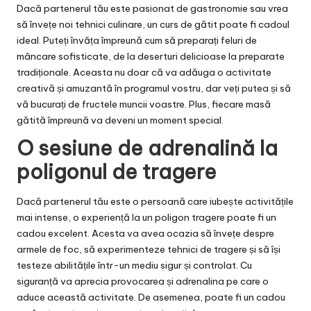
Dacă partenerul tău este pasionat de gastronomie sau vrea
să învețe noi tehnici culinare, un curs de gătit poate fi cadoul
ideal. Puteți învăța împreună cum să preparați feluri de
mâncare sofisticate, de la deserturi delicioase la preparate
tradiționale. Aceasta nu doar că va adăuga o activitate
creativă și amuzantă în programul vostru, dar veți putea și să
vă bucurați de fructele muncii voastre. Plus, fiecare masă
gătită împreună va deveni un moment special.
O sesiune de adrenalină la
poligonul de tragere
Dacă partenerul tău este o persoană care iubește activitățile
mai intense, o experiență la un
poligon tragere
poate fi un
cadou excelent. Acesta va avea ocazia să învețe despre
armele de foc, să experimenteze tehnici de tragere și să își
testeze abilitățile într-un mediu sigur și controlat. Cu
siguranță va aprecia provocarea și adrenalina pe care o
aduce această activitate. De asemenea, poate fi un cadou