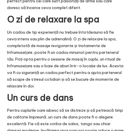
perfect pentru cei care sunt pasionați de arme sau care
doresc să încerce ceva complet diferit.
O zi de relaxare la spa
Un cadou de tip experiență nu trebuie întotdeauna să fie
ceva intens sau plin de adrenalină. O zi de relaxare la spa,
completată de masaje revigorante și tratamente de
înfrumusețare, poate fi un cadou minunat pentru partenerul
tău. Poți opta pentru o sesiune de masaj în cuplu, un ritual de
înfrumusețare sau o baie de aburi într-o locație de lux. Acesta
va fi cu siguranță un cadou perfect pentru a ajuta partenerul
să scape de stresul cotidian și să se bucure de momente de
relaxare în doi.
Un curs de dans
Pentru cuplurile care iubesc să se distreze și să petreacă timp
de calitate împreună, un curs de dans poate fi o alegere
excelentă. Fie că este vorba de salsa, tango sau chiar
dansuri moderne, învățarea unor pași noi poate aduce o mare