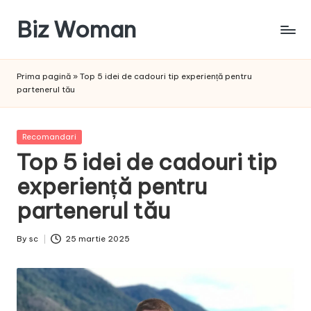
Biz Woman
Skip
to
Afacerea
content
ta,
Prima pagină
»
Top 5 idei de cadouri tip experiență pentru
succesul
partenerul tău
tău!
Posted
Recomandari
in
Top 5 idei de cadouri tip
experiență pentru
partenerul tău
By
sc
25 martie 2025
Posted
by