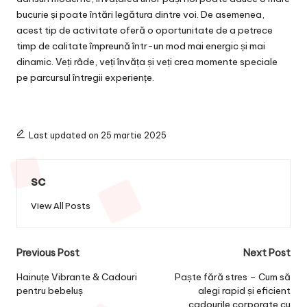
bucurie și poate întări legătura dintre voi. De asemenea,
acest tip de activitate oferă o oportunitate de a petrece
timp de calitate împreună într-un mod mai energic și mai
dinamic. Veți râde, veți învăța și veți crea momente speciale
pe parcursul întregii experiențe.
Last updated on 25 martie 2025
sc
View All Posts
Post
Previous Post
Next Post
navigation
Hainuțe Vibrante & Cadouri
Paște fără stres – Cum să
pentru bebeluș
alegi rapid și eficient
cadourile corporate cu