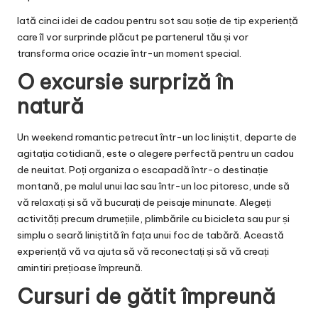
Iată cinci idei de
cadou pentru sot
sau soție de tip experiență
care îl vor surprinde plăcut pe partenerul tău și vor
transforma orice ocazie într-un moment special.
O excursie surpriză în
natură
Un weekend romantic petrecut într-un loc liniștit, departe de
agitația cotidiană, este o alegere perfectă pentru un cadou
de neuitat. Poți organiza o escapadă într-o destinație
montană, pe malul unui lac sau într-un loc pitoresc, unde să
vă relaxați și să vă bucurați de peisaje minunate. Alegeți
activități precum drumețiile, plimbările cu bicicleta sau pur și
simplu o seară liniștită în fața unui foc de tabără. Această
experiență vă va ajuta să vă reconectați și să vă creați
amintiri prețioase împreună.
Cursuri de gătit împreună