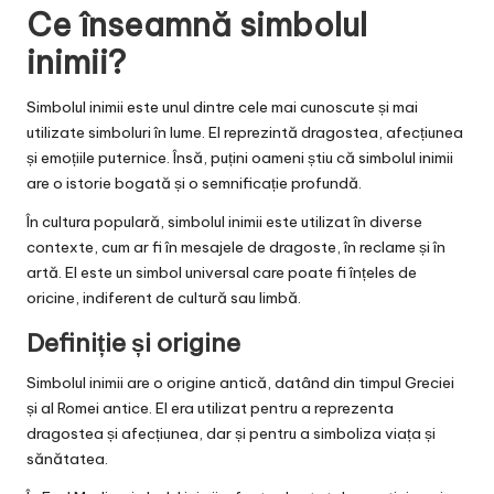
Ce înseamnă simbolul
inimii?
Simbolul inimii este unul dintre cele mai cunoscute și mai
utilizate simboluri în lume. El reprezintă dragostea, afecțiunea
și emoțiile puternice. Însă, puțini oameni știu că simbolul inimii
are o istorie bogată și o semnificație profundă.
În cultura populară, simbolul inimii este utilizat în diverse
contexte, cum ar fi în mesajele de dragoste, în reclame și în
artă. El este un simbol universal care poate fi înțeles de
oricine, indiferent de cultură sau limbă.
Definiție și origine
Simbolul inimii are o origine antică, datând din timpul Greciei
și al Romei antice. El era utilizat pentru a reprezenta
dragostea și afecțiunea, dar și pentru a simboliza viața și
sănătatea.