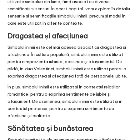
utilizate simboluri din lume, fiind asociat cu diverse
semnificații și sensuri. În acest capitol, vom explora în detaliu
sensurile și semnificațiile simbolului inimii, precum și modul în
care este utilizat în diferite contexte.
Dragostea și afecțiunea
Simbolul inimii este cel mai adesea asociat cu dragostea și
afecțiunea. În cultura populară, simbolul inimii este utilizat
pentru a reprezenta iubirea, pasiunea și atașamentul. De
pildă, în ziua Valentinei, simbolul inimii este utilizat pentru a
exprima dragostea și afecțiunea față de persoanele iubite.
În plus, simbolul inimii este utilizat și în contextul relațiilor
romantice, pentru a exprima sentimente de iubire și
atașament. De asemenea, simbolul inimii este utilizat și în
contextul prieteniei, pentru a exprima sentimente de
afecțiune și loialitate.
Sănătatea și bunăstarea
Simbolul inimii este, de asemenea, asociat cu sănătatea și