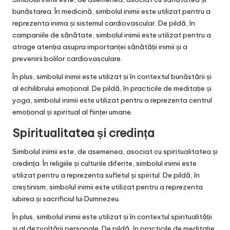
bunăstarea. În medicină, simbolul inimii este utilizat pentru a
reprezenta inima și sistemul cardiovascular. De pildă, în
campaniile de sănătate, simbolul inimii este utilizat pentru a
atrage atenția asupra importanței sănătății inimii și a
prevenirii bolilor cardiovasculare.
În plus, simbolul inimii este utilizat și în contextul bunăstării și
al echilibrului emoțional. De pildă, în practicile de meditație și
yoga, simbolul inimii este utilizat pentru a reprezenta centrul
emoțional și spiritual al ființei umane.
Spiritualitatea și credința
Simbolul inimii este, de asemenea, asociat cu spiritualitatea și
credința. În religiile și culturile diferite, simbolul inimii este
utilizat pentru a reprezenta sufletul și spiritul. De pildă, în
creștinism, simbolul inimii este utilizat pentru a reprezenta
iubirea și sacrificiul lui Dumnezeu.
În plus, simbolul inimii este utilizat și în contextul spiritualității
și al dezvoltării personale. De pildă, în practicile de meditație