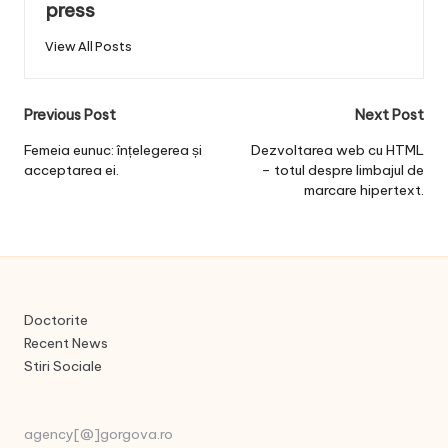
press
View All Posts
Post
Previous Post
Next Post
navigation
Femeia eunuc: înțelegerea și
Dezvoltarea web cu HTML
acceptarea ei.
– totul despre limbajul de
marcare hipertext.
Doctorite
Recent News
Stiri Sociale
agency[@]gorgova.ro