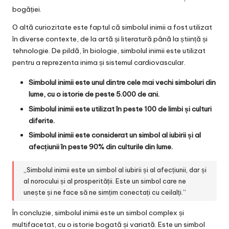
bogăției.
O altă curiozitate este faptul că simbolul inimii a fost utilizat
în diverse contexte, de la artă și literatură până la știință și
tehnologie. De pildă, în biologie, simbolul inimii este utilizat
pentru a reprezenta inima și sistemul cardiovascular.
Simbolul inimii este unul dintre cele mai vechi simboluri din
lume, cu o istorie de peste 5.000 de ani.
Simbolul inimii este utilizat în peste 100 de limbi și culturi
diferite.
Simbolul inimii este considerat un simbol al iubirii și al
afecțiunii în peste 90% din culturile din lume.
„Simbolul inimii este un simbol al iubirii și al afecțiunii, dar și
al norocului și al prosperității. Este un simbol care ne
unește și ne face să ne simțim conectați cu ceilalți.”
În concluzie, simbolul inimii este un simbol complex și
multifacetat, cu o istorie bogată și variată. Este un simbol