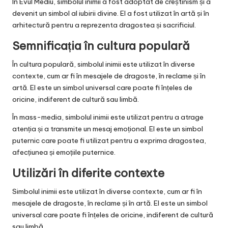
În Evul Mediu, simbolul inimii a fost adoptat de creștinism și a
devenit un simbol al iubirii divine. El a fost utilizat în artă și în
arhitectură pentru a reprezenta dragostea și sacrificiul.
Semnificația în cultura populară
În cultura populară, simbolul inimii este utilizat în diverse
contexte, cum ar fi în mesajele de dragoste, în reclame și în
artă. El este un simbol universal care poate fi înțeles de
oricine, indiferent de cultură sau limbă.
În mass-media, simbolul inimii este utilizat pentru a atrage
atenția și a transmite un mesaj emoțional. El este un simbol
puternic care poate fi utilizat pentru a exprima dragostea,
afecțiunea și emoțiile puternice.
Utilizări în diferite contexte
Simbolul inimii este utilizat în diverse contexte, cum ar fi în
mesajele de dragoste, în reclame și în artă. El este un simbol
universal care poate fi înțeles de oricine, indiferent de cultură
sau limbă.