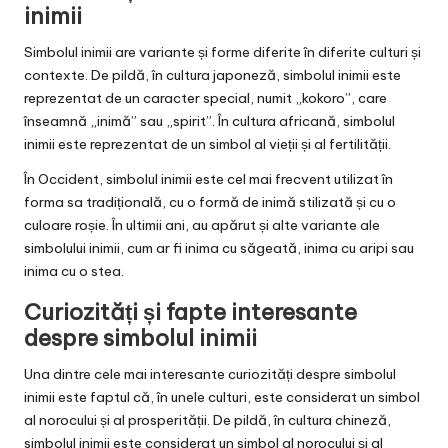
inimii
Simbolul inimii are variante și forme diferite în diferite culturi și
contexte. De pildă, în cultura japoneză, simbolul inimii este
reprezentat de un caracter special, numit „kokoro”, care
înseamnă „inimă” sau „spirit”. În cultura africană, simbolul
inimii este reprezentat de un simbol al vieții și al fertilității.
În Occident, simbolul inimii este cel mai frecvent utilizat în
forma sa tradițională, cu o formă de inimă stilizată și cu o
culoare roșie. În ultimii ani, au apărut și alte variante ale
simbolului inimii, cum ar fi inima cu săgeată, inima cu aripi sau
inima cu o stea.
Curiozități și fapte interesante
despre simbolul inimii
Una dintre cele mai interesante curiozități despre simbolul
inimii este faptul că, în unele culturi, este considerat un simbol
al norocului și al prosperității. De pildă, în cultura chineză,
simbolul inimii este considerat un simbol al norocului și al