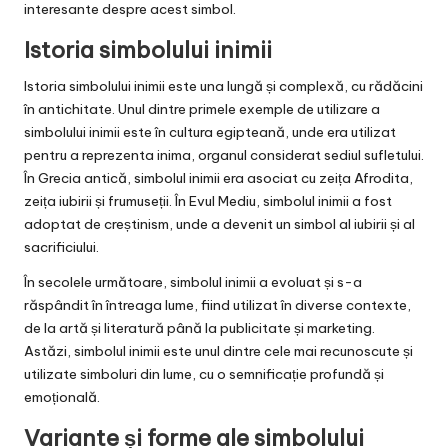
interesante despre acest simbol.
Istoria simbolului inimii
Istoria simbolului inimii este una lungă și complexă, cu rădăcini
în antichitate. Unul dintre primele exemple de utilizare a
simbolului inimii este în cultura egipteană, unde era utilizat
pentru a reprezenta inima, organul considerat sediul sufletului.
În Grecia antică, simbolul inimii era asociat cu zeița Afrodita,
zeița iubirii și frumuseții. În Evul Mediu, simbolul inimii a fost
adoptat de creștinism, unde a devenit un simbol al iubirii și al
sacrificiului.
În secolele următoare, simbolul inimii a evoluat și s-a
răspândit în întreaga lume, fiind utilizat în diverse contexte,
de la artă și literatură până la publicitate și marketing.
Astăzi, simbolul inimii este unul dintre cele mai recunoscute și
utilizate simboluri din lume, cu o semnificație profundă și
emoțională.
Variante și forme ale simbolului