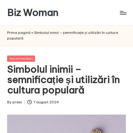
Biz Woman
Skip
to
Afacerea
content
ta,
Prima pagină
»
Simbolul inimii – semnificație și utilizări în cultura
succesul
populară
tău!
Posted
Recomandari
in
Simbolul inimii –
semnificație și utilizări în
cultura populară
By
press
7 august 2024
Posted
by