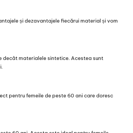
vantajele și dezavantajele fiecărui material și vom
e decât materialele sintetice. Acestea sunt
i.
rfect pentru femeile de peste 60 ani care doresc
peste 60 ani. Acesta este ideal pentru femeile