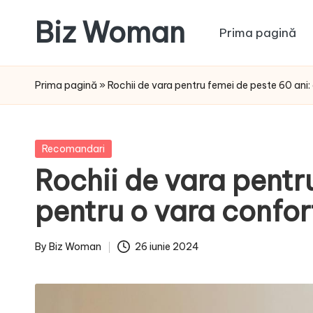
Biz Woman
Prima pagină
Skip
to
Afacerea
content
ta,
Prima pagină
»
Rochii de vara pentru femei de peste 60 ani:
succesul
tău!
Posted
Recomandari
in
Rochii de vara pentr
pentru o vara confor
By
Biz Woman
26 iunie 2024
Posted
by