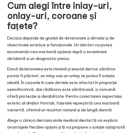
Cum alegi între inlay-uri,
onlay-uri, coroane și
fațete?
Decizia depinde de gradul de deteriorare a dintelui și de
obiectivele estetice și funcționale. Un dentist va putea
recomanda cea mai bună opțiune după o examinare
detaliată și un diagnostic precis.
Dacă deteriorarea este minimă și țesutul dentar sănătos
poate fi păstrat, un inlay sau un onlay ar putea fi soluția
ideală. În cazurile în care dintele este afectat în proporție
semnificativă, dar rădăcina este sănătoasă, o coroană
oferă protecție și durabilitate. Pentru corectarea aspectului
estetic al dinților frontali, fațetele reprezintă cea mai bună
variantă, oferind un rezultat natural și de lungă durată.
Alege o
clinica dentara
unde medicul dentist îți va explica
avantajele fiecărei opțiuni și îți va propune o soluție adaptată