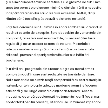
și a elimina imperfecțiunile estetice. Cu o grosime de sub 1 mm,
acestea permit o prelucrare minimă a dintelui, fără a necesita
îndepărtarea nervilor sau o șlefuire excesivă. Astfel, dinții
rămân sănătoși și își păstrează rezistența naturală.
Fațetele ceramice sunt utilizate în zona zâmbetului, oferind un
rezultat estetic de excepție. Spre deosebire de variantele din
compozit, acestea sunt mai durabile, nu necesită lustruire
regulată și au un aspect extrem de natural. Materialele
adezive moderne asigură o fixare fermă și o etanșeitate
ridicată, prevenind apariția microfisurilor și a infiltrării
bacteriene.
În ultimii ani, progresele din stomatologie au transformat
complet modul în care sunt realizate restaurările dentare.
Noile materiale au o rezistență comparabilă cu cea a smalțului
natural, iar tehnologiile adezive moderne permit refacerea
eficientă și de lungă durată a dinților deteriorați. Aceste
inovații nu doar că accelerează tratamentul, dar îl fac și mai
confortabil pentru pacienți, oferindu-le un zâmbet impecabil.