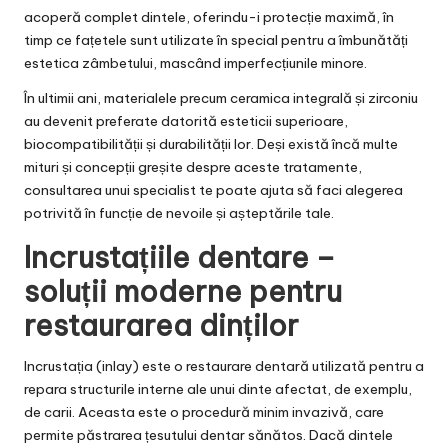
acoperă complet dintele, oferindu-i protecție maximă, în
timp ce fațetele sunt utilizate în special pentru a îmbunătăți
estetica zâmbetului, mascând imperfecțiunile minore.
În ultimii ani, materialele precum ceramica integrală și zirconiu
au devenit preferate datorită esteticii superioare,
biocompatibilității și durabilității lor. Deși există încă multe
mituri și concepții greșite despre aceste tratamente,
consultarea unui specialist te poate ajuta să faci alegerea
potrivită în funcție de nevoile și așteptările tale.
Incrustațiile dentare –
soluții moderne pentru
restaurarea dinților
Incrustația (inlay) este o restaurare dentară utilizată pentru a
repara structurile interne ale unui dinte afectat, de exemplu,
de carii. Aceasta este o procedură minim invazivă, care
permite păstrarea țesutului dentar sănătos. Dacă dintele