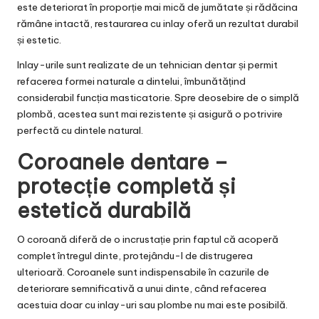
este deteriorat în proporție mai mică de jumătate și rădăcina
rămâne intactă, restaurarea cu inlay oferă un rezultat durabil
și estetic.
Inlay-urile sunt realizate de un tehnician dentar și permit
refacerea formei naturale a dintelui, îmbunătățind
considerabil funcția masticatorie. Spre deosebire de o simplă
plombă, acestea sunt mai rezistente și asigură o potrivire
perfectă cu dintele natural.
Coroanele dentare –
protecție completă și
estetică durabilă
O coroană diferă de o incrustație prin faptul că acoperă
complet întregul dinte, protejându-l de distrugerea
ulterioară. Coroanele sunt indispensabile în cazurile de
deteriorare semnificativă a unui dinte, când refacerea
acestuia doar cu inlay-uri sau plombe nu mai este posibilă.