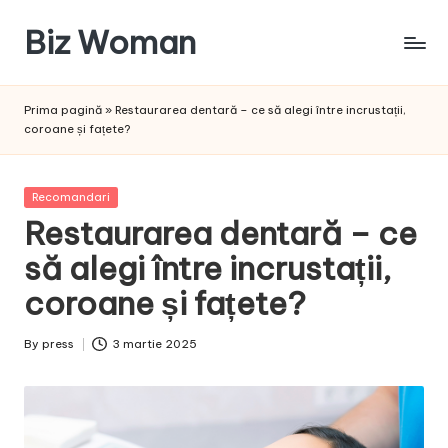
Biz Woman
Skip
to
Afacerea
content
ta,
Prima pagină
»
Restaurarea dentară – ce să alegi între incrustații,
succesul
coroane și fațete?
tău!
Posted
Recomandari
in
Restaurarea dentară – ce
să alegi între incrustații,
coroane și fațete?
By
press
3 martie 2025
Posted
by