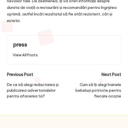
nevoilor tale. De asemenea, îți va oferi informații despre
durata de viață a restaurării și recomandări pentru îngrijirea
optimă, astfel încât rezultatul să fie atât rezistent, cât și
estetic.
press
View All Posts
Post
Previous Post
Next Post
navigation
De ce să alegi redactarea și
Cum să îți alegi hainele
publicarea advertorialelor
bebeluși potrivite pentru
pentru afacerea ta?
fiecare ocazie