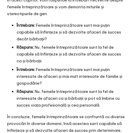
În acest capitol, vom răspunde la întrebări frecvente despre
femeile întreprinzătoare și vom demonta miturile și
stereotipurile de gen.
Întrebare:
Femeile întreprinzătoare sunt mai puțin
capabile să înființeze și să dezvolte afaceri de succes
decât bărbații?
Răspuns:
Nu, femeile întreprinzătoare sunt la fel de
capabile să înființeze și să dezvolte afaceri de succes
ca și bărbații.
Întrebare:
Femeile întreprinzătoare sunt mai puțin
interesate de afaceri și mai mult interesate de familie și
gospodărie?
Răspuns:
Nu, femeile întreprinzătoare sunt la fel de
interesate de afaceri ca și bărbații și pot să îmbine cu
succes viața profesională și cea personală.
În concluzie, femeile întreprinzătoare se confruntă cu diverse
provocări în diverse domenii, însă acestea sunt capabile să
înființeze și să dezvolte afaceri de succes prin determinare,