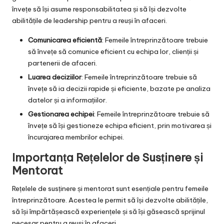
învețe să își asume responsabilitatea și să își dezvolte
abilitățile de leadership pentru a reuși în afaceri.
Comunicarea eficientă
: Femeile întreprinzătoare trebuie
să învețe să comunice eficient cu echipa lor, clienții și
partenerii de afaceri.
Luarea deciziilor
: Femeile întreprinzătoare trebuie să
învețe să ia decizii rapide și eficiente, bazate pe analiza
datelor și a informațiilor.
Gestionarea echipei
: Femeile întreprinzătoare trebuie să
învețe să își gestioneze echipa eficient, prin motivarea și
încurajarea membrilor echipei.
Importanța Rețelelor de Susținere și
Mentorat
Rețelele de susținere și mentorat sunt esențiale pentru femeile
întreprinzătoare. Acestea le permit să își dezvolte abilitățile,
să își împărtășească experiențele și să își găsească sprijinul
necesar pentru a reuși în afaceri.