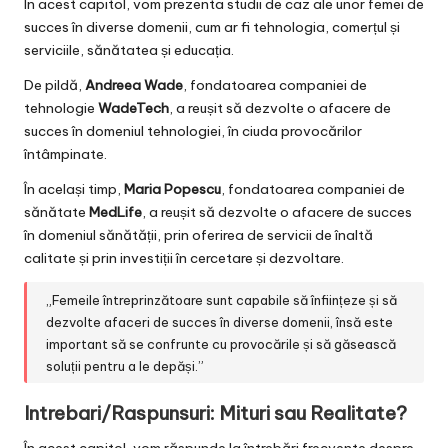
În acest capitol, vom prezenta studii de caz ale unor femei de
succes în diverse domenii, cum ar fi tehnologia, comerțul și
serviciile, sănătatea și educația.
De pildă,
Andreea Wade
, fondatoarea companiei de
tehnologie
WadeTech
, a reușit să dezvolte o afacere de
succes în domeniul tehnologiei, în ciuda provocărilor
întâmpinate.
În același timp,
Maria Popescu
, fondatoarea companiei de
sănătate
MedLife
, a reușit să dezvolte o afacere de succes
în domeniul sănătății, prin oferirea de servicii de înaltă
calitate și prin investiții în cercetare și dezvoltare.
„Femeile întreprinzătoare sunt capabile să înființeze și să
dezvolte afaceri de succes în diverse domenii, însă este
important să se confrunte cu provocările și să găsească
soluții pentru a le depăși.”
Intrebari/Raspunsuri: Mituri sau Realitate?