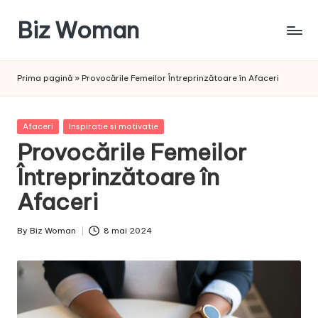
Biz Woman
Skip
to
Afacerea
content
ta,
Prima pagină
»
Provocările Femeilor Întreprinzătoare în Afaceri
succesul
tău!
Posted
Afaceri
Inspiratie si motivatie
in
Provocările Femeilor
Întreprinzătoare în
Afaceri
By
Biz Woman
8 mai 2024
Posted
by