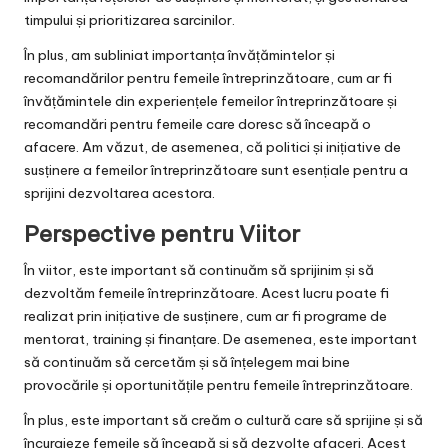
timpului și prioritizarea sarcinilor.
În plus, am subliniat importanța învățămintelor și
recomandărilor pentru femeile întreprinzătoare, cum ar fi
învățămintele din experiențele femeilor întreprinzătoare și
recomandări pentru femeile care doresc să înceapă o
afacere. Am văzut, de asemenea, că politici și inițiative de
susținere a femeilor întreprinzătoare sunt esențiale pentru a
sprijini dezvoltarea acestora.
Perspective pentru Viitor
În viitor, este important să continuăm să sprijinim și să
dezvoltăm femeile întreprinzătoare. Acest lucru poate fi
realizat prin inițiative de susținere, cum ar fi programe de
mentorat, training și finanțare. De asemenea, este important
să continuăm să cercetăm și să înțelegem mai bine
provocările și oportunitățile pentru femeile întreprinzătoare.
În plus, este important să creăm o cultură care să sprijine și să
încurajeze femeile să înceapă și să dezvolte afaceri. Acest