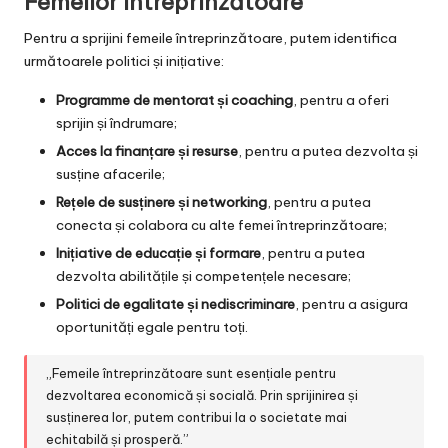
Femeilor Întreprinzătoare
Pentru a sprijini femeile întreprinzătoare, putem identifica
următoarele politici și inițiative:
Programme de mentorat și coaching
, pentru a oferi
sprijin și îndrumare;
Acces la finanțare și resurse
, pentru a putea dezvolta și
susține afacerile;
Rețele de susținere și networking
, pentru a putea
conecta și colabora cu alte femei întreprinzătoare;
Inițiative de educație și formare
, pentru a putea
dezvolta abilitățile și competențele necesare;
Politici de egalitate și nediscriminare
, pentru a asigura
oportunități egale pentru toți.
„Femeile întreprinzătoare sunt esențiale pentru
dezvoltarea economică și socială. Prin sprijinirea și
susținerea lor, putem contribui la o societate mai
echitabilă și prosperă.”