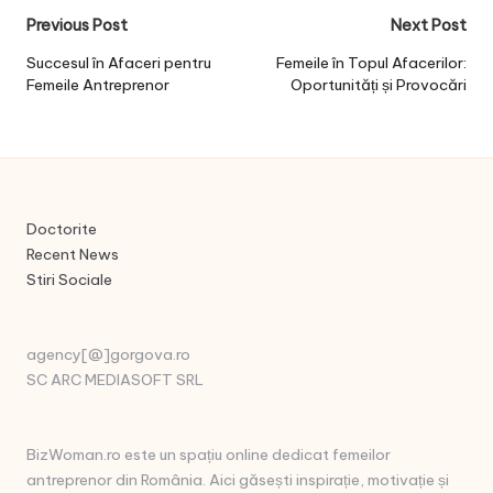
Post
Previous Post
Next Post
navigation
Succesul în Afaceri pentru
Femeile în Topul Afacerilor:
Femeile Antreprenor
Oportunități și Provocări
Doctorite
Recent News
Stiri Sociale
agency[@]gorgova.ro
SC ARC MEDIASOFT SRL
BizWoman.ro este un spațiu online dedicat femeilor
antreprenor din România. Aici găsești inspirație, motivație și