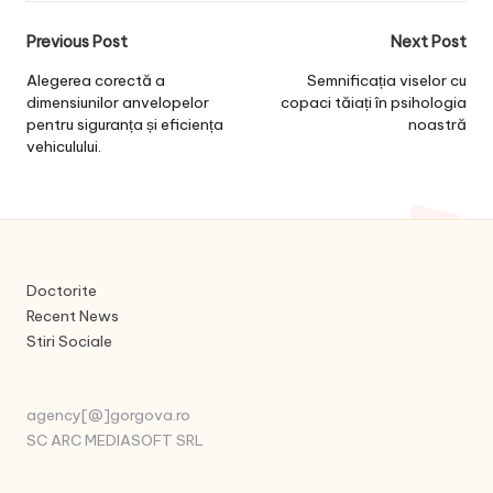
Post
Previous Post
Next Post
navigation
Alegerea corectă a
Semnificația viselor cu
dimensiunilor anvelopelor
copaci tăiați în psihologia
pentru siguranța și eficiența
noastră
vehiculului.
Doctorite
Recent News
Stiri Sociale
agency[@]gorgova.ro
SC ARC MEDIASOFT SRL