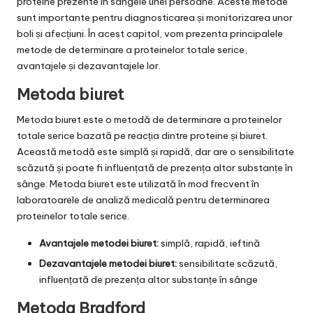
proteine prezente în sângele unei persoane. Aceste metode
sunt importante pentru diagnosticarea și monitorizarea unor
boli și afecțiuni. În acest capitol, vom prezenta principalele
metode de determinare a proteinelor totale serice,
avantajele și dezavantajele lor.
Metoda biuret
Metoda biuret este o metodă de determinare a proteinelor
totale serice bazată pe reacția dintre proteine și biuret.
Această metodă este simplă și rapidă, dar are o sensibilitate
scăzută și poate fi influențată de prezența altor substanțe în
sânge. Metoda biuret este utilizată în mod frecvent în
laboratoarele de analiză medicală pentru determinarea
proteinelor totale serice.
Avantajele metodei biuret:
simplă, rapidă, ieftină
Dezavantajele metodei biuret:
sensibilitate scăzută,
influențată de prezența altor substanțe în sânge
Metoda Bradford