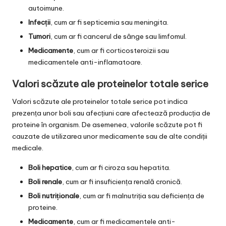
autoimune.
Infecții
, cum ar fi septicemia sau meningita.
Tumori
, cum ar fi cancerul de sânge sau limfomul.
Medicamente
, cum ar fi corticosteroizii sau
medicamentele anti-inflamatoare.
Valori scăzute ale proteinelor totale serice
Valori scăzute ale proteinelor totale serice pot indica
prezența unor boli sau afecțiuni care afectează producția de
proteine în organism. De asemenea, valorile scăzute pot fi
cauzate de utilizarea unor medicamente sau de alte condiții
medicale.
Boli hepatice
, cum ar fi ciroza sau hepatita.
Boli renale
, cum ar fi insuficiența renală cronică.
Boli nutriționale
, cum ar fi malnutriția sau deficiența de
proteine.
Medicamente
, cum ar fi medicamentele anti-