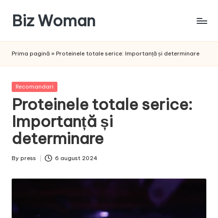
Biz Woman
Skip
to
Afacerea
content
ta,
Prima pagină
»
Proteinele totale serice: Importanță și determinare
succesul
tău!
Posted
Recomandari
in
Proteinele totale serice:
Importanță și
determinare
By
press
6 august 2024
Posted
by