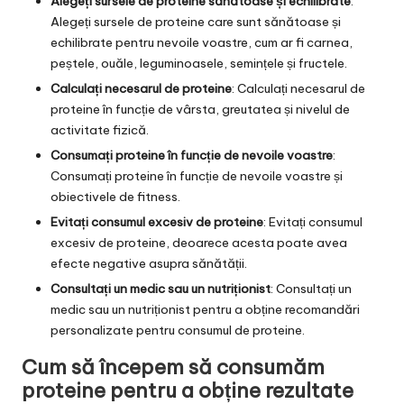
Alegeți sursele de proteine sănătoase și echilibrate
:
Alegeți sursele de proteine care sunt sănătoase și
echilibrate pentru nevoile voastre, cum ar fi carnea,
peștele, ouăle, leguminoasele, semințele și fructele.
Calculați necesarul de proteine
: Calculați necesarul de
proteine în funcție de vârsta, greutatea și nivelul de
activitate fizică.
Consumați proteine în funcție de nevoile voastre
:
Consumați proteine în funcție de nevoile voastre și
obiectivele de fitness.
Evitați consumul excesiv de proteine
: Evitați consumul
excesiv de proteine, deoarece acesta poate avea
efecte negative asupra sănătății.
Consultați un medic sau un nutriționist
: Consultați un
medic sau un nutriționist pentru a obține recomandări
personalizate pentru consumul de proteine.
Cum să începem să consumăm
proteine pentru a obține rezultate