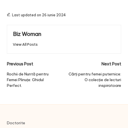
Last updated on 26 iunie 2024
Biz Woman
View All Posts
Post
Previous Post
Next Post
navigation
Rochii de Nuntă pentru
Cărți pentru femei puternice:
Femei Plinuțe: Ghidul
O colecție de lecturi
Perfect.
inspiratoare
Doctorite