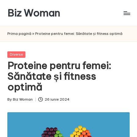
Biz Woman
Skip
to
Afacerea
content
ta,
Prima pagină
»
Proteine pentru femei: Sănătate și fitness optimă
succesul
tău!
Posted
Diverse
in
Proteine pentru femei:
Sănătate și fitness
optimă
By
Biz Woman
26 iunie 2024
Posted
by