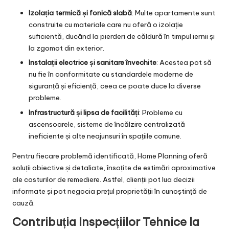
Izolația termică și fonică slabă
: Multe apartamente sunt
construite cu materiale care nu oferă o izolație
suficientă, ducând la pierderi de căldură în timpul iernii și
la zgomot din exterior.
Instalații electrice și sanitare învechite
: Acestea pot să
nu fie în conformitate cu standardele moderne de
siguranță și eficiență, ceea ce poate duce la diverse
probleme.
Infrastructură și lipsa de facilități
: Probleme cu
ascensoarele, sisteme de încălzire centralizată
ineficiente și alte neajunsuri în spațiile comune.
Pentru fiecare problemă identificată, Home Planning oferă
soluții obiective și detaliate, însoțite de estimări aproximative
ale costurilor de remediere. Astfel, clienții pot lua decizii
informate și pot negocia prețul proprietății în cunoștință de
cauză.
Contribuția Inspecțiilor Tehnice la