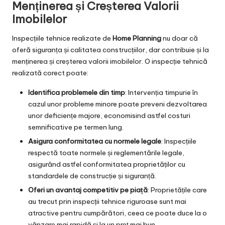
Menținerea și Creșterea Valorii
Imobilelor
Inspecțiile tehnice realizate de
Home Planning
nu doar că
oferă siguranța și calitatea construcțiilor, dar contribuie și la
menținerea și creșterea valorii imobilelor. O inspecție tehnică
realizată corect poate:
Identifica problemele din timp
: Intervenția timpurie în
cazul unor probleme minore poate preveni dezvoltarea
unor deficiențe majore, economisind astfel costuri
semnificative pe termen lung.
Asigura conformitatea cu normele legale
: Inspecțiile
respectă toate normele și reglementările legale,
asigurând astfel conformitatea proprietăților cu
standardele de construcție și siguranță.
Oferi un avantaj competitiv pe piață
: Proprietățile care
au trecut prin inspecții tehnice riguroase sunt mai
atractive pentru cumpărători, ceea ce poate duce la o
vânzare mai rapidă și la un preț mai bun.