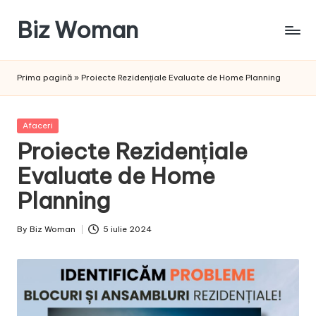
Biz Woman
Skip
to
Afacerea
content
ta,
Prima pagină
»
Proiecte Rezidențiale Evaluate de Home Planning
succesul
tău!
Posted
Afaceri
in
Proiecte Rezidențiale
Evaluate de Home
Planning
By
Biz Woman
5 iulie 2024
Posted
by