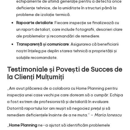
echipamente de ultimă generație pentru a detecta orice
deficiențe tehnice, de la umiditate în structuri până la
probleme de izolație termică.
Rapoarte detaliate
: Fiecare inspecție se finalizează cu
un raport detaliat, care include fotografii, descrieri clare
ale problemelor și recomandări de remediere.
Transparență și comunicare
: Asigurarea că beneficiarii
noștri înțeleg pe deplin starea tehnică a proprietății și
soluțiile recomandate.
Testimoniale și Povești de Succes de
la Clienți Mulțumiți
„Am avut plăcerea de a colabora cu Home Planning pentru
inspecția unei case vechi pe care doream să o cumpăr. Echipa
a fost extrem de profesionistă și detaliată în evaluare.
Datorită raportului lor am reușit să negociez prețul și să
remediem deficiențele înainte de a ne muta.” –
Maria Ionescu
„
Home Planning
ne-a ajutat să identificăm problemele