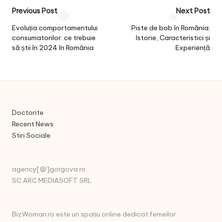
Post
Previous Post
Next Post
navigation
Evoluția comportamentului
Piste de bob în România:
consumatorilor: ce trebuie
Istorie, Caracteristici și
să știi în 2024 în România
Experiență
Doctorite
Recent News
Stiri Sociale
agency[@]gorgova.ro
SC ARC MEDIASOFT SRL
BizWoman.ro este un spațiu online dedicat femeilor