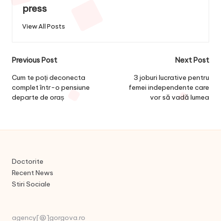
press
View All Posts
Post
Previous Post
Next Post
navigation
Cum te poți deconecta
3 joburi lucrative pentru
complet într-o pensiune
femei independente care
departe de oraș
vor să vadă lumea
Doctorite
Recent News
Stiri Sociale
agency[@]gorgova.ro