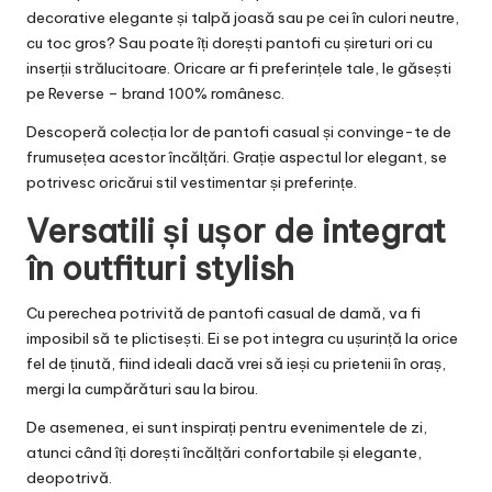
decorative elegante și talpă joasă sau pe cei în culori neutre,
cu toc gros? Sau poate îți dorești pantofi cu șireturi ori cu
inserții strălucitoare. Oricare ar fi preferințele tale, le găsești
pe
Reverse
– brand 100% românesc.
Descoperă colecția lor de pantofi casual și convinge-te de
frumusețea acestor încălțări. Grație aspectul lor elegant, se
potrivesc oricărui stil vestimentar și preferințe.
Versatili și ușor de integrat
în outfituri stylish
Cu perechea potrivită de
pantofi casual de damă
, va fi
imposibil să te plictisești. Ei se pot integra cu ușurință la orice
fel de ținută, fiind ideali dacă vrei să ieși cu prietenii în oraș,
mergi la cumpărături sau la birou.
De asemenea, ei sunt inspirați pentru evenimentele de zi,
atunci când îți dorești încălțări confortabile și elegante,
deopotrivă.