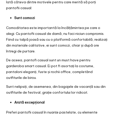
Iată câteva dintre motivele pentru care merită să porți
pantofii casual:
Sunt comozi
Comoditatea este importantă la încălțămintea pe care o
alegi. Cu pantofii casual de damă, nu faci niciun compromis.
Fiind cu talpă joasă sau cu o platformă confortabilă, realizați
din materiale calitative, ei sunt comozi, chiar și după ore
întregi de purtare.
De aceea, pantofi casual sunt un must have pentru
garderoba smart casual. Ei pot fi asortați la costume,
pantaloni eleganți, fuste și rochii office, completând
outfiturile de birou.
Sunt nelipsiți, de asemenea, din bagajele de vacanță sau din
outfiturile de festival, grație confortului lor ridicat.
Arată excepțional
Preferi pantofii casual în nuanțe pastelate, cu elemente