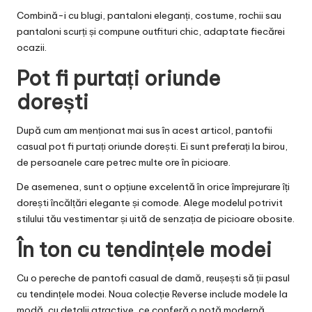
Combină-i cu blugi, pantaloni eleganți, costume, rochii sau
pantaloni scurți și compune outfituri chic, adaptate fiecărei
ocazii.
Pot fi purtați oriunde
dorești
După cum am menționat mai sus în acest articol, pantofii
casual pot fi purtați oriunde dorești. Ei sunt preferați la birou,
de persoanele care petrec multe ore în picioare.
De asemenea, sunt o opțiune excelentă în orice împrejurare îți
dorești încălțări elegante și comode. Alege modelul potrivit
stilului tău vestimentar și uită de senzația de picioare obosite.
În ton cu tendințele modei
Cu o pereche de pantofi casual de damă, reușești să ții pasul
cu tendințele modei. Noua colecție Reverse include modele la
modă, cu detalii atractive, ce conferă o notă modernă