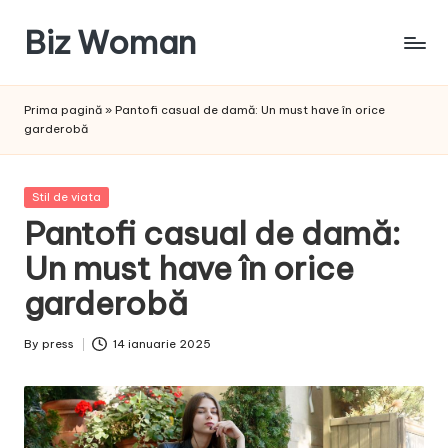
Biz Woman
Skip
to
Afacerea
content
ta,
Prima pagină
»
Pantofi casual de damă: Un must have în orice
succesul
garderobă
tău!
Posted
Stil de viata
in
Pantofi casual de damă:
Un must have în orice
garderobă
By
press
14 ianuarie 2025
Posted
by