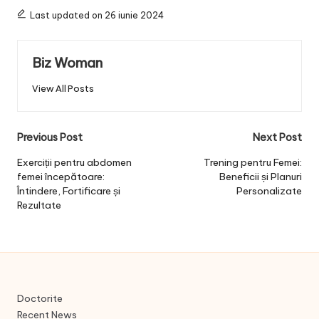
Last updated on 26 iunie 2024
Biz Woman
View All Posts
Post
Previous Post
Next Post
navigation
Exerciții pentru abdomen
Trening pentru Femei:
femei începătoare:
Beneficii și Planuri
Întindere, Fortificare și
Personalizate
Rezultate
Doctorite
Recent News