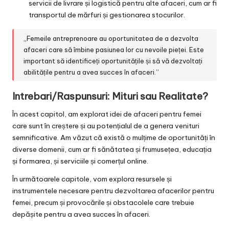
servicii de livrare și logistică pentru alte afaceri, cum ar fi
transportul de mărfuri și gestionarea stocurilor.
„Femeile antreprenoare au oportunitatea de a dezvolta
afaceri care să îmbine pasiunea lor cu nevoile pieței. Este
important să identificeți oportunitățile și să vă dezvoltați
abilitățile pentru a avea succes în afaceri.”
Intrebari/Raspunsuri: Mituri sau Realitate?
În acest capitol, am explorat idei de afaceri pentru femei
care sunt în creștere și au potențialul de a genera venituri
semnificative. Am văzut că există o mulțime de oportunități în
diverse domenii, cum ar fi sănătatea și frumusețea, educația
și formarea, și serviciile și comerțul online.
În următoarele capitole, vom explora resursele și
instrumentele necesare pentru dezvoltarea afacerilor pentru
femei, precum și provocările și obstacolele care trebuie
depășite pentru a avea succes în afaceri.