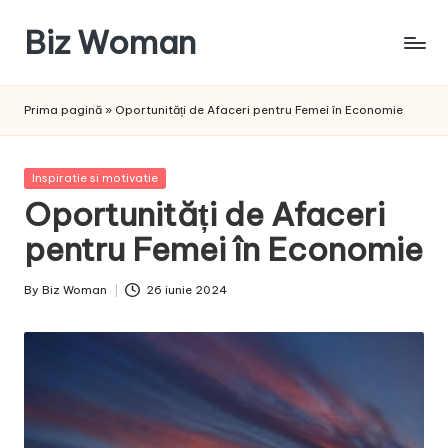
Biz Woman
Skip
to
Afacerea
content
ta,
Prima pagină
»
Oportunități de Afaceri pentru Femei în Economie
succesul
tău!
Posted
Inspiratie si motivatie
in
Oportunități de Afaceri
pentru Femei în Economie
By
Biz Woman
26 iunie 2024
Posted
by