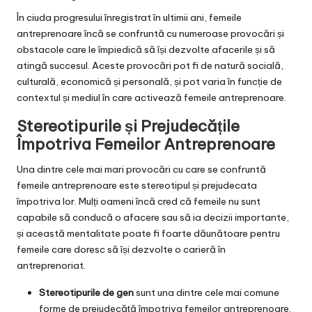
În ciuda progresului înregistrat în ultimii ani, femeile
antreprenoare încă se confruntă cu numeroase provocări și
obstacole care le împiedică să își dezvolte afacerile și să
atingă succesul. Aceste provocări pot fi de natură socială,
culturală, economică și personală, și pot varia în funcție de
contextul și mediul în care activează femeile antreprenoare.
Stereotipurile și Prejudecățile
Împotriva Femeilor Antreprenoare
Una dintre cele mai mari provocări cu care se confruntă
femeile antreprenoare este stereotipul și prejudecata
împotriva lor. Mulți oameni încă cred că femeile nu sunt
capabile să conducă o afacere sau să ia decizii importante,
și această mentalitate poate fi foarte dăunătoare pentru
femeile care doresc să își dezvolte o carieră în
antreprenoriat.
Stereotipurile de gen
sunt una dintre cele mai comune
forme de prejudecăță împotriva femeilor antreprenoare.