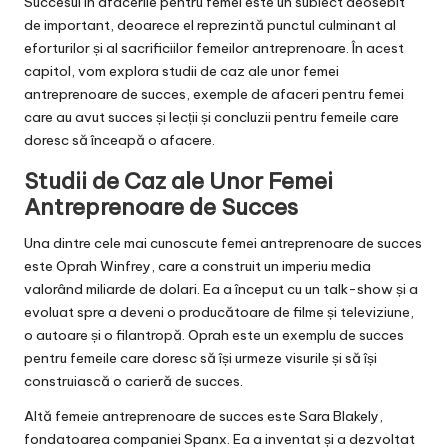
Succesul în afacerile pentru femei este un subiect deosebit
de important, deoarece el reprezintă punctul culminant al
eforturilor și al sacrificiilor femeilor antreprenoare. În acest
capitol, vom explora studii de caz ale unor femei
antreprenoare de succes, exemple de afaceri pentru femei
care au avut succes și lecții și concluzii pentru femeile care
doresc să înceapă o afacere.
Studii de Caz ale Unor Femei
Antreprenoare de Succes
Una dintre cele mai cunoscute femei antreprenoare de succes
este Oprah Winfrey, care a construit un imperiu media
valorând miliarde de dolari. Ea a început cu un talk-show și a
evoluat spre a deveni o producătoare de filme și televiziune,
o autoare și o filantropă. Oprah este un exemplu de succes
pentru femeile care doresc să își urmeze visurile și să își
construiască o carieră de succes.
Altă femeie antreprenoare de succes este Sara Blakely,
fondatoarea companiei Spanx. Ea a inventat și a dezvoltat