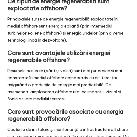
Ce tipuri de energie regenerabilă sunt
exploatate offshore?
Principalele surse de energie regenerabilă exploatate în
mediul offshore sunt energia eoliană (prin intermediul
turbinelor eoliene offshore) și energia undelor (prin diverse
tehnologii încă în dezvoltare).
Care sunt avantajele utilizării energiei
regenerabile offshore?
Resursele naturale (vânt și valuri) sunt mai puternice și mai
constante în mediul offshore comparativ cu cel terestru,
asigurând o producție de energie mai predictibilă. De
asemenea, amplasarea offshore reduce impactul vizual și
fonic asupra mediului terestru.
Care sunt provocările asociate cu energia
regenerabilă offshore?
Costurile de instalare și mentenanță a infrastructurii offshore
sunt semnificativ mai mari decât în cazul soluțiilor terestre. De