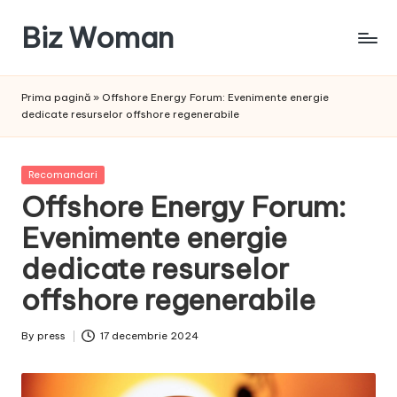
Biz Woman
Skip
to
Afacerea
content
ta,
Prima pagină
»
Offshore Energy Forum: Evenimente energie
succesul
dedicate resurselor offshore regenerabile
tău!
Posted
Recomandari
in
Offshore Energy Forum:
Evenimente energie
dedicate resurselor
offshore regenerabile
By
press
17 decembrie 2024
Posted
by