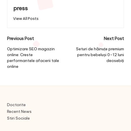
press
View All Posts
Post
Previous Post
Next Post
navigation
Optimizare SEO magazin
Seturi de hăinuțe premium
online: Creste
pentru bebeluși 0-12 luni
performantele afacerii tale
deosebiți
online
Doctorite
Recent News
Stiri Sociale