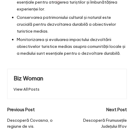
esențiale pentru atragerea turiștilor și îmbunătățirea
experienței lor.
Conservarea patrimoniului cultural și natural este
crucială pentru dezvoltarea durabilă a obiectivelor
turistice medias.
Monitorizarea și evaluarea impactului dezvoltării
obiectivelor turistice medias asupra comunității locale și
a mediului sunt esențiale pentru o dezvoltare durabilă.
Biz Woman
View All Posts
Post
Previous Post
Next Post
navigation
Descoperă Covasna, o
Descoperă Frumusețile
regiune de vis.
Județului Ilfov