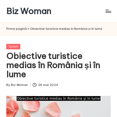
Biz Woman
Skip
to
Afacerea
content
ta,
Prima pagină
»
Obiective turistice medias în România și în lume
succesul
tău!
Posted
Turism
in
Obiective turistice
medias în România și în
lume
By
Biz Woman
28 mai 2024
Posted
by