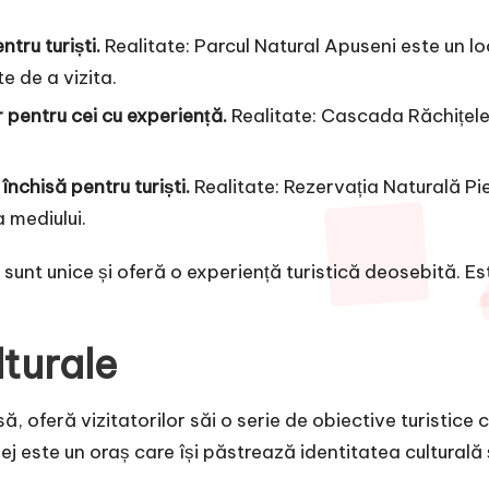
tru turiști.
Realitate: Parcul Natural Apuseni este un lo
e de a vizita.
 pentru cei cu experiență.
Realitate: Cascada Răchițele e
închisă pentru turiști.
Realitate: Rezervația Naturală Pie
 mediului.
ej sunt unice și oferă o experiență turistică deosebită. 
lturale
ă, oferă vizitatorilor săi o serie de obiective turistice c
j este un oraș care își păstrează identitatea culturală ș