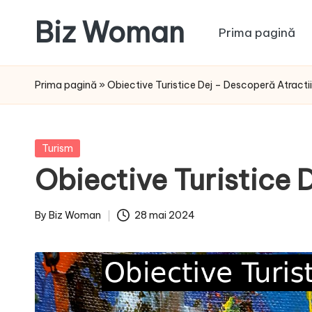
Biz Woman
Prima pagină
Skip
to
Afacerea
content
ta,
Prima pagină
»
Obiective Turistice Dej – Descoperă Atractii
succesul
tău!
Posted
Turism
in
Obiective Turistice 
By
Biz Woman
28 mai 2024
Posted
by