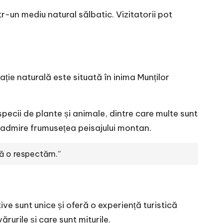
r-un mediu natural sălbatic. Vizitatorii pot
ație naturală este situată în inima Munților
ecii de plante și animale, dintre care multe sunt
ă admire frumusețea peisajului montan.
să o respectăm.”
ive sunt unice și oferă o experiență turistică
rurile și care sunt miturile.