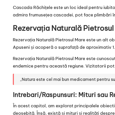
Cascada Răchițele este un loc ideal pentru iubitor
admira frumusețea cascadei, pot face plimbări în 
Rezervația Naturală Pietrosu
Rezervația Naturală Pietrosul Mare este un alt obi
Apuseni și acoperă o suprafață de aproximativ 1
Rezervația Naturală Pietrosul Mare este cunoscut
endemice pentru această regiune. Vizitatorii pot
„Natura este cel mai bun medicament pentru suf
Intrebari/Raspunsuri: Mituri sau R
În acest capitol, am explorat principalele obiecti
deosebită. Însă, există și mituri și realități desp