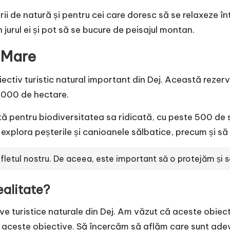
ii de natură și pentru cei care doresc să se relaxeze înt
jurul ei și pot să se bucure de peisajul montan.
l Mare
ectiv turistic natural important din Dej. Această rezerv
.000 de hectare.
ă pentru biodiversitatea sa ridicată, cu peste 500 de sp
 explora peșterile și canioanele sălbatice, precum și s
letul nostru. De aceea, este important să o protejăm și 
ealitate?
ve turistice naturale din Dej. Am văzut că aceste obiect
re aceste obiective. Să încercăm să aflăm care sunt adevă