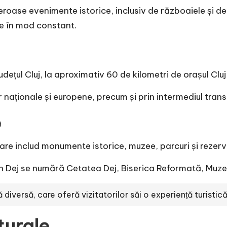
roase evenimente istorice, inclusiv de războaiele și de
te în mod constant.
județul Cluj, la aproximativ 60 de kilometri de orașul Cl
r naționale și europene, precum și prin intermediul trans
e
care includ monumente istorice, muzee, parcuri și rezerva
in Dej se numără Cetatea Dej, Biserica Reformată, Muzeu
ă diversă, care oferă vizitatorilor săi o experiență turistic
turale