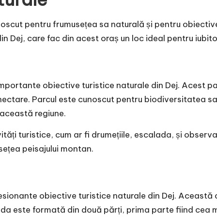
unoscut pentru frumusețea sa naturală și pentru obiective
in Dej, care fac din acest oraș un loc ideal pentru iubito
mportante obiective turistice naturale din Dej. Acest par
tare. Parcul este cunoscut pentru biodiversitatea sa r
 această regiune.
ăți turistice, cum ar fi drumețiile, escalada, și observar
sețea peisajului montan.
sionante obiective turistice naturale din Dej. Această 
da este formată din două părți, prima parte fiind cea m