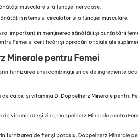
ănătății musculare și a funcției nervoase.
nătății sistemului circulator și a funcției musculare.
rol important în menținerea sănătății și bunăstării feme
u Femei și certificări și aprobări oficiale ale suplimen
 Minerale pentru Femei
in furnizarea unei combinații unice de ingrediente acti
ea de calciu și vitamina D, Doppelherz Minerale pentru F
ea de vitamina D și zinc, Doppelherz Minerale pentru Femei
prin furnizarea de fier și potasiu, Doppelherz Minerale p