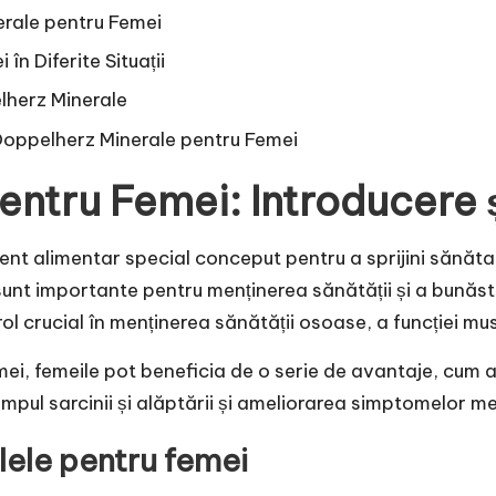
erale pentru Femei
în Diferite Situații
elherz Minerale
 Doppelherz Minerale pentru Femei
ntru Femei: Introducere ș
nt alimentar special conceput pentru a sprijini sănăta
unt importante pentru menținerea sănătății și a bunăstăr
l crucial în menținerea sănătății osoase, a funcției mus
i, femeile pot beneficia de o serie de avantaje, cum a
timpul sarcinii și alăptării și ameliorarea simptomelor 
lele pentru femei