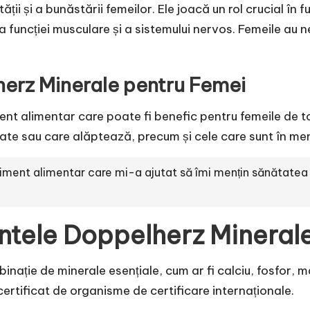
ții și a bunăstării femeilor. Ele joacă un rol crucial în
 funcției musculare și a sistemului nervos. Femeile au 
herz Minerale pentru Femei
t alimentar care poate fi benefic pentru femeile de toa
nate sau care alăptează, precum și cele care sunt în m
ment alimentar care mi-a ajutat să îmi mențin sănătatea și 
entele Doppelherz Mineral
ație de minerale esențiale, cum ar fi calciu, fosfor, m
 certificat de organisme de certificare internaționale.