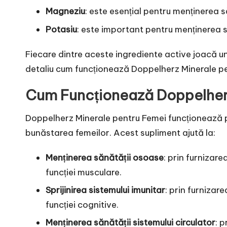
Magneziu
: este esențial pentru menținerea s
Potasiu
: este important pentru menținerea să
Fiecare dintre aceste ingrediente active joacă un 
detaliu cum funcționează Doppelherz Minerale pentr
Cum Funcționează Doppelherz
Doppelherz Minerale pentru Femei funcționează pr
bunăstarea femeilor. Acest supliment ajută la:
Menținerea sănătății osoase
: prin furnizar
funcției musculare.
Sprijinirea sistemului imunitar
: prin furnizar
funcției cognitive.
Menținerea sănătății sistemului circulator
: 