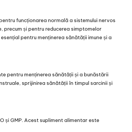
t pentru funcționarea normală a sistemului nervos
are, precum și pentru reducerea simptomelor
 esențial pentru menținerea sănătății imune și a
e pentru menținerea sănătății și a bunăstării
ale, sprijinirea sănătății în timpul sarcinii și
ISO și GMP. Acest supliment alimentar este