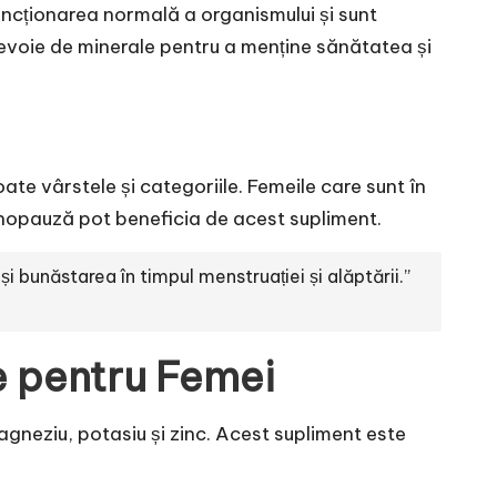
 funcționarea normală a organismului și sunt
nevoie de minerale pentru a menține sănătatea și
te vârstele și categoriile. Femeile care sunt în
enopauză pot beneficia de acest supliment.
bunăstarea în timpul menstruației și alăptării.”
e pentru Femei
agneziu, potasiu și zinc. Acest supliment este