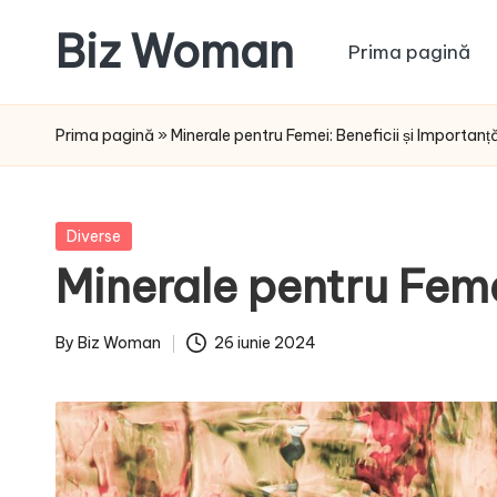
Biz Woman
Prima pagină
Skip
to
Afacerea
content
ta,
Prima pagină
»
Minerale pentru Femei: Beneficii și Importan
succesul
tău!
Posted
Diverse
in
Minerale pentru Feme
By
Biz Woman
26 iunie 2024
Posted
by