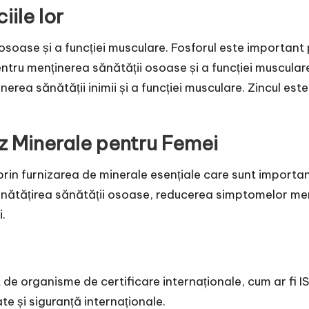
iile lor
 osoase și a funcției musculare. Fosforul este importan
pentru menținerea sănătății osoase și a funcției muscul
rea sănătății inimii și a funcției musculare. Zincul este
 Minerale pentru Femei
in furnizarea de minerale esențiale care sunt important
nătățirea sănătății osoase, reducerea simptomelor menstru
.
 de organisme de certificare internaționale, cum ar fi 
te și siguranță internaționale.