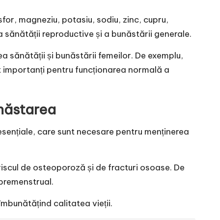
for, magneziu, potasiu, sodiu, zinc, cupru,
sănătății reproductive și a bunăstării generale.
ea sănătății și bunăstării femeilor. De exemplu,
unt importanți pentru funcționarea normală a
unăstarea
esențiale, care sunt necesare pentru menținerea
iscul de osteoporoză și de fracturi osoase. De
premenstrual.
mbunătățind calitatea vieții.