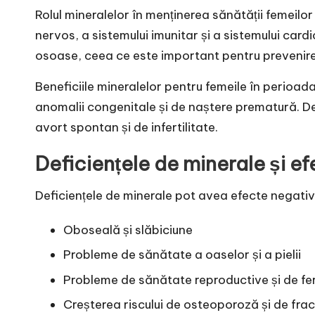
Rolul mineralelor în menținerea sănătății femeilor
nervos, a sistemului imunitar și a sistemului car
osoase, ceea ce este important pentru prevenirea
Beneficiile mineralelor pentru femeile în perioada
anomalii congenitale și de naștere prematură. De 
avort spontan și de infertilitate.
Deficiențele de minerale și ef
Deficiențele de minerale pot avea efecte negative
Oboseală și slăbiciune
Probleme de sănătate a oaselor și a pielii
Probleme de sănătate reproductive și de fer
Creșterea riscului de osteoporoză și de frac