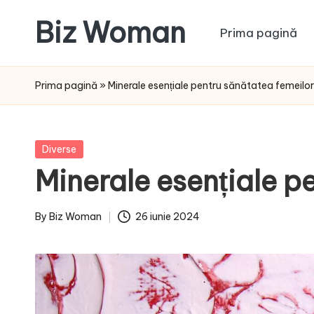
Biz Woman
Prima pagină
Skip
to
Afacerea
content
ta,
Prima pagină
»
Minerale esențiale pentru sănătatea femeilor
succesul
tău!
Posted
Diverse
in
Minerale esențiale p
By
Biz Woman
26 iunie 2024
Posted
by