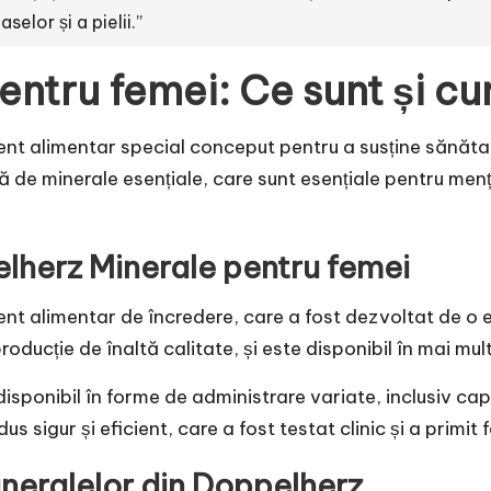
elor și a pielii.”
entru femei: Ce sunt și c
ent alimentar special conceput pentru a susține sănăta
 de minerale esențiale, care sunt esențiale pentru menț
lherz Minerale pentru femei
t alimentar de încredere, care a fost dezvoltat de o ec
oducție de înaltă calitate, și este disponibil în mai mult
sponibil în forme de administrare variate, inclusiv capsu
s sigur și eficient, care a fost testat clinic și a primit 
ineralelor din Doppelherz