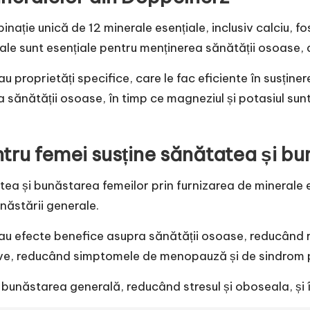
ație unică de 12 minerale esențiale, inclusiv calciu, fos
le sunt esențiale pentru menținerea sănătății osoase, a 
 proprietăți specifice, care le fac eficiente în susținer
rea sănătății osoase, în timp ce magneziul și potasiul s
ru femei susține sănătatea și b
ea și bunăstarea femeilor prin furnizarea de minerale 
năstării generale.
au efecte benefice asupra sănătății osoase, reducând r
ve, reducând simptomele de menopauză și de sindrom 
 bunăstarea generală, reducând stresul și oboseala, și î