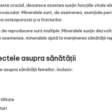
 este crucial, deoarece acestea susțin funcțiile vitale al
diovascular. Mineralele sunt, de asemenea, esențiale pent
 osteoporozei și a fracturilor.
 de reproducere sunt multiple. Mineralele susțin dezvolta
asemenea, mineralele ajută la menținerea sănătății repro
ectele asupra sănătății
 asupra sănătății femeilor, inclusiv:
tilitate
turi