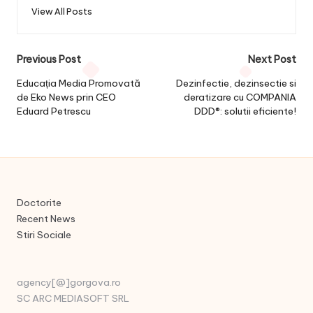
View All Posts
Post
Previous Post
Next Post
navigation
Educația Media Promovată
Dezinfectie, dezinsectie si
de Eko News prin CEO
deratizare cu COMPANIA
Eduard Petrescu
DDD®: solutii eficiente!
Doctorite
Recent News
Stiri Sociale
agency[@]gorgova.ro
SC ARC MEDIASOFT SRL