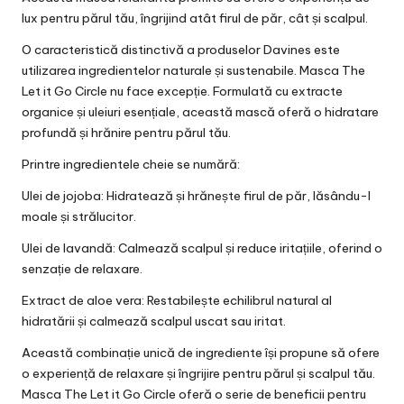
lux pentru părul tău, îngrijind atât firul de păr, cât și scalpul.
O caracteristică distinctivă a produselor Davines este
utilizarea ingredientelor naturale și sustenabile. Masca
The
Let it Go Circle
nu face excepție. Formulată cu extracte
organice și uleiuri esențiale, această mască oferă o hidratare
profundă și hrănire pentru părul tău.
Printre ingredientele cheie se numără:
Ulei de jojoba: Hidratează și hrănește firul de păr, lăsându-l
moale și strălucitor.
Ulei de lavandă: Calmează scalpul și reduce iritațiile, oferind o
senzație de relaxare.
Extract de aloe vera: Restabilește echilibrul natural al
hidratării și calmează scalpul uscat sau iritat.
Această combinație unică de ingrediente își propune să ofere
o experiență de relaxare și îngrijire pentru părul și scalpul tău.
Masca The Let it Go Circle oferă o serie de beneficii pentru