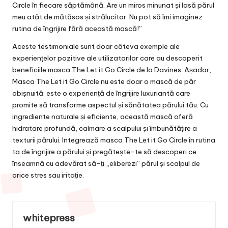
Circle în fiecare săptămână. Are un miros minunat și lasă părul
meu atât de mătăsos și strălucitor. Nu pot să îmi imaginez
rutina de îngrijire fără această mască!”
Aceste testimoniale sunt doar câteva exemple ale
experiențelor pozitive ale utilizatorilor care au descoperit
beneficiile masca The Let it Go Circle de la Davines. Așadar,
Masca The Let it Go Circle nu este doar o mască de păr
obișnuită; este o experiență de îngrijire luxuriantă care
promite să transforme aspectul și sănătatea părului tău. Cu
ingrediente naturale și eficiente, această mască oferă
hidratare profundă, calmare a scalpului și îmbunătățire a
texturii părului. Integrează masca The Let it Go Circle în rutina
ta de îngrijire a părului și pregătește-te să descoperi ce
înseamnă cu adevărat să-ți „eliberezi” părul și scalpul de
orice stres sau iritație.
whitepress