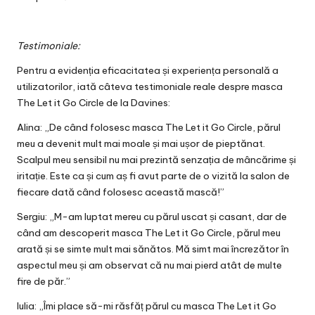
Testimoniale:
Pentru a evidenția eficacitatea și experiența personală a
utilizatorilor, iată câteva testimoniale reale despre masca
The Let it Go Circle de la Davines:
Alina: „De când folosesc masca The Let it Go Circle, părul
meu a devenit mult mai moale și mai ușor de pieptănat.
Scalpul meu sensibil nu mai prezintă senzația de mâncărime și
iritație. Este ca și cum aș fi avut parte de o vizită la salon de
fiecare dată când folosesc această mască!”
Sergiu: „M-am luptat mereu cu părul uscat și casant, dar de
când am descoperit masca The Let it Go Circle, părul meu
arată și se simte mult mai sănătos. Mă simt mai încrezător în
aspectul meu și am observat că nu mai pierd atât de multe
fire de păr.”
Iulia: „Îmi place să-mi răsfăț părul cu masca The Let it Go