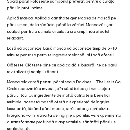
Spală părul: Folosește șamponul preferat pentru a curăța
părul în profunzime.
Aplică masca: Aplică o cantitate generoasă de mască pe
părul umed, de la rădăcini până la vârfuri. Masează ușor
scalpul pentru a stimula circulația și a amplifica efectul
relaxant.
Lasă să acționeze: Lasă masca să acționeze timp de 5-10
minute pentru a permite ingredientelor să-și facă efectul.
Clătește: Clătește bine cu apă caldă și bucură-te de părul
revitalizat și scalpul răcorit.
Masca relaxantă pentru păr și scalp Davines – The Let it Go
Circle reprezintă o investiție în sănătatea și frumusețea
părului tău. Cu ingrediente de înaltă calitate și beneficii
multiple, această mască oferă o experiență de îngrijire
luxuriantă, lăsând părul moale, strălucitor și revitalizat.
Integrând-o în rutina ta de îngrijire a părului, vei experimenta
o transformare profundă a aspectului și sănătății părului și
scalpului tău.