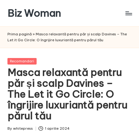
Biz Woman
Skip
to
Afacerea
content
ta,
Prima pagină
»
Masca relaxantă pentru păr și scalp Davines – The
succesul
Let it Go Circle: O îngrijire luxuriantă pentru părul tău
tău!
Posted
Recomandari
in
Masca relaxantă pentru
păr și scalp Davines –
The Let it Go Circle: O
îngrijire luxuriantă pentru
părul tău
By
whitepress
1 aprilie 2024
Posted
by