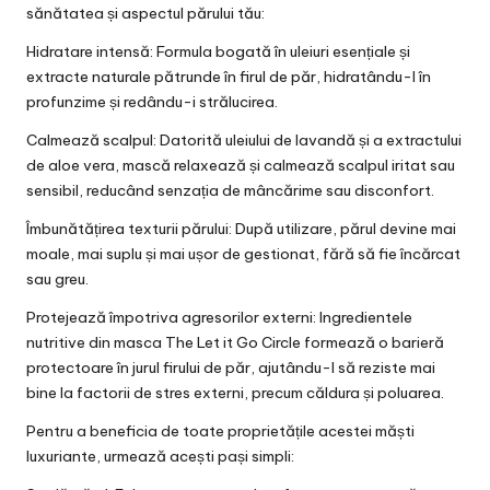
sănătatea și aspectul părului tău:
Hidratare intensă: Formula bogată în uleiuri esențiale și
extracte naturale pătrunde în firul de păr, hidratându-l în
profunzime și redându-i strălucirea.
Calmează scalpul: Datorită uleiului de lavandă și a extractului
de aloe vera, mască relaxează și calmează scalpul iritat sau
sensibil, reducând senzația de mâncărime sau disconfort.
Îmbunătățirea texturii părului: După utilizare, părul devine mai
moale, mai suplu și mai ușor de gestionat, fără să fie încărcat
sau greu.
Protejează împotriva agresorilor externi: Ingredientele
nutritive din masca The Let it Go Circle formează o barieră
protectoare în jurul firului de păr, ajutându-l să reziste mai
bine la factorii de stres externi, precum căldura și poluarea.
Pentru a beneficia de toate proprietățile acestei măști
luxuriante, urmează acești pași simpli: