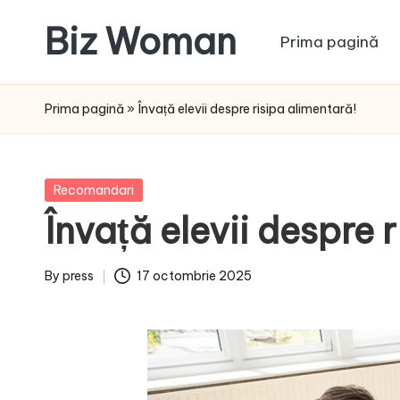
Biz Woman
Prima pagină
Skip
to
Afacerea
content
ta,
Prima pagină
»
Învață elevii despre risipa alimentară!
succesul
tău!
Posted
Recomandari
in
Învață elevii despre 
By
press
17 octombrie 2025
Posted
by