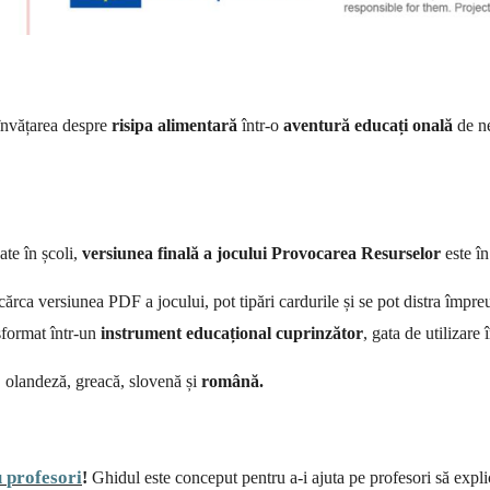
nvățarea despre
risipa
alimentară
într-o
aventură
educați
onală
de ne
ate în școli,
versiunea
finală
a
jocului
Provocarea
Resurselor
este în
scărca versiunea PDF a jocului, pot tipări cardurile și se pot distra împre
nsformat într-un
instrument
educațional
cuprinzător
, gata de utilizare
 , olandeză, greacă, slovenă și
română.
u
profesori
!
Ghidul
este conceput pentru a-i ajuta pe profesori să expli