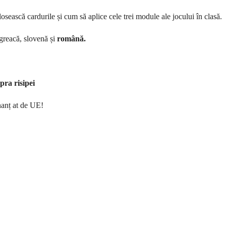
losească cardurile
și cum să aplice cele trei module ale jocului în clasă.
 greacă, slovenă și
română.
upra
risipei
anț at de UE!