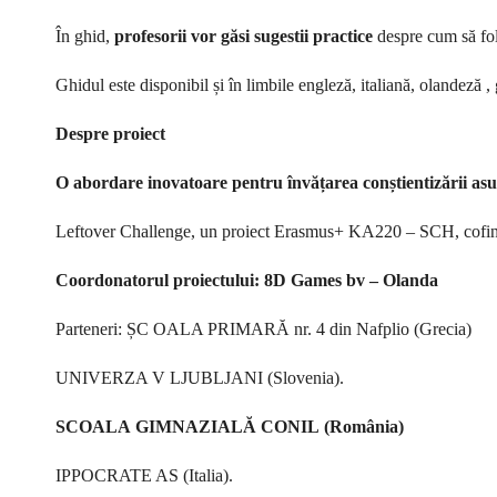
În ghid,
profesorii
vor
găsi
sugestii
practice
despre cum să fo
Ghidul este disponibil și în limbile engleză, italiană, olandeză ,
Despre
proiect
O
abordare
inovatoare
pentru
învățarea
conștientizării
as
Leftover Challenge, un proiect Erasmus+ KA220 – SCH, cofin
Coordonatorul
proiectului:
8D
Games
bv
–
Olanda
Parteneri: ȘC OALA PRIMARĂ nr. 4 din Nafplio (Grecia)
UNIVERZA V LJUBLJANI (Slovenia).
SCOALA
GIMNAZIALĂ
CONIL
(România)
IPPOCRATE AS (Italia).