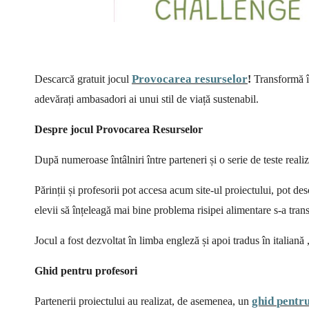
Provocarea
resurselor
Descarcă gratuit jocul
!
Transformă î
adevărați ambasadori ai unui stil de viață sustenabil.
Despre
jocul
Provocarea
Resurselor
După numeroase întâlniri între parteneri și o serie de teste realiz
Părinții și profesorii pot accesa acum site-ul proiectului, pot de
elevii să înțeleagă mai bine problema risipei alimentare s-a tra
Jocul a fost dezvoltat în limba engleză și apoi tradus în italiană
Ghid
pentru
profesori
ghid
pentr
Partenerii proiectului au realizat, de asemenea, un