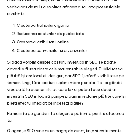
care l-ai visat. In timp, rezultatele se vor concretiza si vei
vedea cat de mult a evoluat afacerea ta. Iata potentialele
rezultate:
Cresterea traficului organic
Reducerea costurilor de publicitate
Cresterea vizibilitatii online
Cresterea conversiilor si a vanzarilor
Și dacă vorbim despre costuri, investiția în SEO se poate
dovedi a fi una dintre cele mai rentabile alegeri. Publicitatea
plătită își are locul ei, desigur, dar SEO îți oferă vizibilitate pe
termen lung, fără costuri suplimentare per clic. Te-ai gândit
vreodată la economiile pe care le-ai putea face dacă ai
investi în SEO în loc să pompezi bani în reclame plătite care își
pierd efectul imediat ce încetezi plățile?
Nu mai sta pe ganduri, fa alegerea potrivita pentru afacerea
ta
O agenție SEO vine cu un bagaj de cunoștințe și instrumente