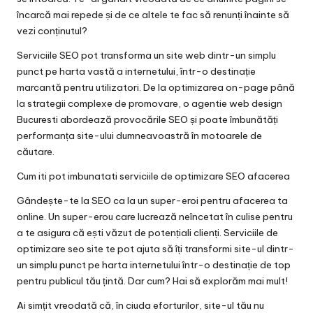
încarcă mai repede și de ce altele te fac să renunți înainte să
vezi conținutul?
Serviciile SEO pot transforma un site web dintr-un simplu
punct pe harta vastă a internetului, într-o destinație
marcantă pentru utilizatori. De la optimizarea on-page până
la strategii complexe de promovare, o
agentie web design
Bucuresti
abordează provocările SEO și poate îmbunătăți
performanța site-ului dumneavoastră în motoarele de
căutare.
Cum iti pot imbunatati serviciile de optimizare SEO afacerea
Gândește-te la SEO ca la un super-eroi pentru afacerea ta
online. Un super-erou care lucrează neîncetat în culise pentru
a te asigura că ești văzut de potențiali clienți. Serviciile de
optimizare seo site
te pot ajuta să îți transformi site-ul dintr-
un simplu punct pe harta internetului într-o destinație de top
pentru publicul tău țintă. Dar cum? Hai să explorăm mai mult!
Ai simțit vreodată că, în ciuda eforturilor, site-ul tău nu