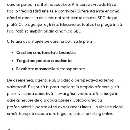
care ar putea fi altfel inaccesibile. Ai încercat vreodată să
faci o treabă fără uneltele potrivite? Diferența este enormă
când ai acces la cele mai noi și eficiente resurse SEO de pe
piață. Cu o agenție, ești întotdeauna actualizat și pregătit să
faci față schimbărilor din dinamica SEO.
Uite aici avantajele pe care nu poti sa le pierzi :
Crestere a notorietatii brandului
Targetare precisa a audientei
Rezultate masurabile si transparente
De asemenea, agențiile SEO aduc o perspectivă externă
valoroasă. E ușor să fii prea implicat în propria afacere și să
pierzi viziunea obiectivă. Te-ai găsit vreodată în situația în
care ai nevoie de o a doua opinie? Colaborarea cu
profesioniști îți poate oferi exact acest lucru – o viziune clară
și neîntreruptă asupra strategiei tale de marketing online.