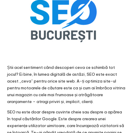
Știi acel sentiment când descoperi ceva ce schimbă tot
jocul? Ei bine, în lumea digitală de astăzi, SEO este exact
acest „ceva” pentru orice site web. A-ți optimiza site-ul
pentru motoarele de căutare este ca și cum ai îmbrăca vitrina
unui magazin cu cele mai frumoase și atrăgătoare
aranjamente – atragi priviri și, implicit, clienți.
SEO nu este doar despre cuvinte cheie sau despre a apărea
în topul căutărilor Google. Este despre crearea unei
experiențe utilizator uimitoare, care încurajează vizitatorii să
se întoarcă. Te-ai gândit vreodată de ce anumite pagini se