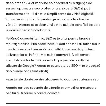
decolorează? Aici intervine colaborarea cu o agenție de
servicii optimizare seo
profesionale. Experții SEO îți pot
transforma site-ul dintr-o simplă carte de vizită digitală
într-un motor puternic pentru generarea de lead-uri și
vânzări. Acesta este doar unul dintre multele beneficii pe care
le aduce această colaborare.
Pe lângă aspectul tehnic, SEO este vital pentru brand și
reputația online. Prin optimizare, îți poți construi autoritatea în
nișa ta, ceea ce înseamnă mai multă încredere din partea
utilizatorilor și, în final, mai multe conversii. Ai observat
vreodată că tindem să facem clic pe primele rezultate
afișate de Google? Aceasta este puterea SEO – te plasează
acolo unde ochii sunt ațintiți!
Rezultatele dorite pentru afacerea ta doar cu strategiile seo
Acorda cateva secunde de atentie informatiilor urmatoare
pentru a-ti forma o parere corecta: