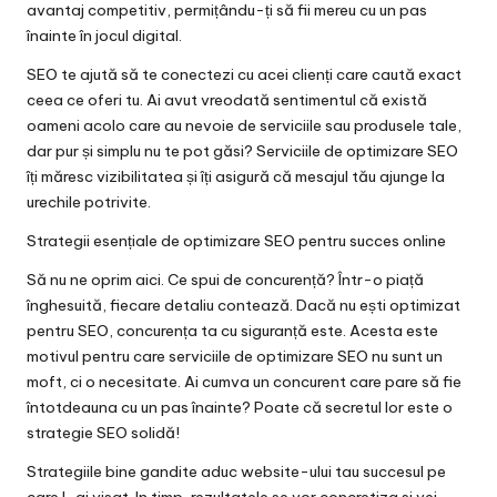
avantaj competitiv, permițându-ți să fii mereu cu un pas
înainte în jocul digital.
SEO te ajută să te conectezi cu acei clienți care caută exact
ceea ce oferi tu. Ai avut vreodată sentimentul că există
oameni acolo care au nevoie de serviciile sau produsele tale,
dar pur și simplu nu te pot găsi? Serviciile de optimizare SEO
îți măresc vizibilitatea și îți asigură că mesajul tău ajunge la
urechile potrivite.
Strategii esențiale de optimizare SEO pentru succes online
Să nu ne oprim aici. Ce spui de concurență? Într-o piață
înghesuită, fiecare detaliu contează. Dacă nu ești optimizat
pentru SEO, concurența ta cu siguranță este. Acesta este
motivul pentru care serviciile de optimizare SEO nu sunt un
moft, ci o necesitate. Ai cumva un concurent care pare să fie
întotdeauna cu un pas înainte? Poate că secretul lor este o
strategie SEO solidă!
Strategiile bine gandite aduc website-ului tau succesul pe