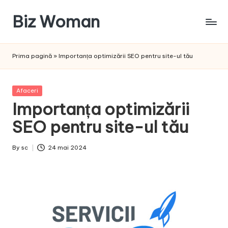
Biz Woman
Skip
to
Afacerea
content
ta,
Prima pagină
»
Importanța optimizării SEO pentru site-ul tău
succesul
tău!
Posted
Afaceri
in
Importanța optimizării
SEO pentru site-ul tău
By
sc
24 mai 2024
Posted
by