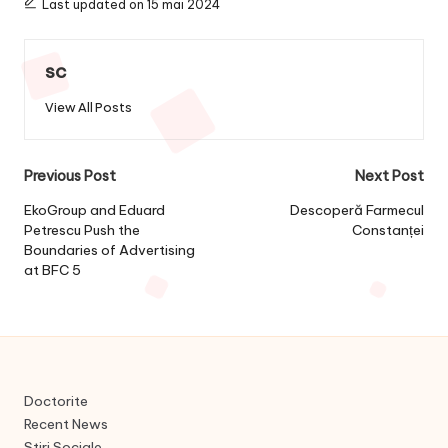
Last updated on 15 mai 2024
sc
View All Posts
Post
Previous Post
Next Post
navigation
EkoGroup and Eduard
Descoperă Farmecul
Petrescu Push the
Constanței
Boundaries of Advertising
at BFC 5
Doctorite
Recent News
Stiri Sociale