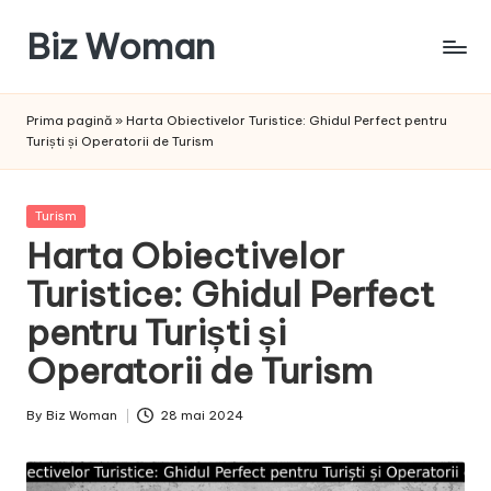
Biz Woman
Skip
to
Afacerea
content
ta,
Prima pagină
»
Harta Obiectivelor Turistice: Ghidul Perfect pentru
succesul
Turiști și Operatorii de Turism
tău!
Posted
Turism
in
Harta Obiectivelor
Turistice: Ghidul Perfect
pentru Turiști și
Operatorii de Turism
By
Biz Woman
28 mai 2024
Posted
by