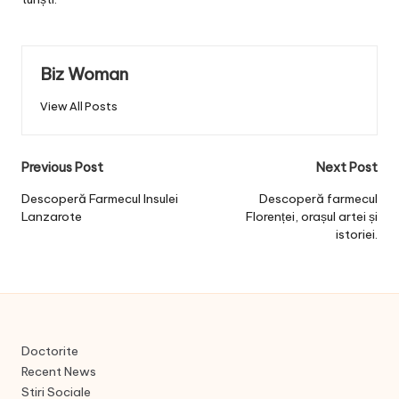
Biz Woman
View All Posts
Post
Previous Post
Next Post
navigation
Descoperă Farmecul Insulei
Descoperă farmecul
Lanzarote
Florenței, orașul artei și
istoriei.
Doctorite
Recent News
Stiri Sociale