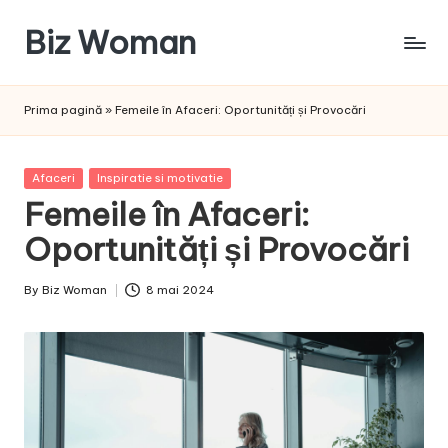
Biz Woman
Skip
to
Afacerea
content
ta,
Prima pagină
»
Femeile în Afaceri: Oportunități și Provocări
succesul
tău!
Posted
Afaceri
Inspiratie si motivatie
in
Femeile în Afaceri:
Oportunități și Provocări
By
Biz Woman
8 mai 2024
Posted
by