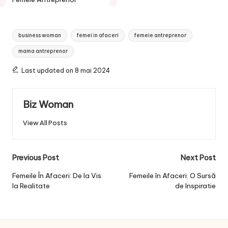
Tags:
business woman
femei in afaceri
femeie antreprenor
mama antreprenor
Last updated on 8 mai 2024
Biz Woman
View All Posts
Post
Previous Post
Next Post
navigation
Femeile În Afaceri: De la Vis
Femeile în Afaceri: O Sursă
la Realitate
de Inspiratie