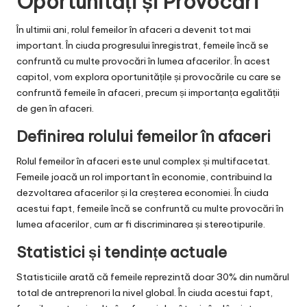
Oportunități și Provocări
În ultimii ani, rolul femeilor în afaceri a devenit tot mai
important. În ciuda progresului înregistrat, femeile încă se
confruntă cu multe provocări în lumea afacerilor. În acest
capitol, vom explora oportunitățile și provocările cu care se
confruntă femeile în afaceri, precum și importanța egalității
de gen în afaceri.
Definirea rolului femeilor în afaceri
Rolul femeilor în afaceri este unul complex și multifacetat.
Femeile joacă un rol important în economie, contribuind la
dezvoltarea afacerilor și la creșterea economiei. În ciuda
acestui fapt, femeile încă se confruntă cu multe provocări în
lumea afacerilor, cum ar fi discriminarea și stereotipurile.
Statistici și tendințe actuale
Statisticiile arată că femeile reprezintă doar 30% din numărul
total de antreprenori la nivel global. În ciuda acestui fapt,