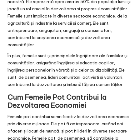
noastră. Ele reprezintă aproximativ 50% din populația lumii și
joacă un rol crucial în dezvoltarea și progresul comunităților.
Femeile sunt implicate în diverse sectoare economice, de la
agricultură și industrie la servicii și comerț. Ele sunt
antreprenoare, angajatori, angajați și consumatori,
contribuind la creșterea economică și dezvoltarea
comunităților.
În plus, femeile sunt și principalele îngrijitoare ale familiilor și
comunităților, asigurând îngrijirea și educația copiilor,
îngrijirea persoanelor în vârstă și a celor cu dizabilități. Ele
sunt, de asemenea, lideri comunitari, activiști și voluntari,
contribuind la dezvoltarea și îmbunătățirea comunităților.
Cum Femeile Pot Contribui la
Dezvoltarea Economiei
Femeile pot contribui semnificativ la dezvoltarea economiei
prin diverse mijloace. Ele pot fi antreprenoare, creând noi
afaceri și locuri de muncă, și pot fi lideri în diverse sectoare
economice. Femeile pot, de asemenea, să contribuie la