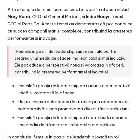
Alte exemple de femei care au creat impact în afaceri includ
Mary Barra
, CEO-ul General Motors, și
Indra Nooyi
, fostul
CEO al PepsiCo. Aceste femei au demonstrat că pot conduce
cu succes companii mari și complexe, contribuind la creșterea
performanței și inovației.
„Femeile în poziții de leadership sunt esențiale pentru
crearea unui mediu de afaceri mai echitabil și mai incluziv.
Ele pot aduce o perspectivă nouă și valoroasă în afaceri,
contribuind la creșterea performanței și inovației.”
Femeile în poziții de leadership pot aduce o perspectivă
unică și valoroasă în afaceri.
Ele pot inspira schimbarea în afaceri prin abordarea lor
colaborativă și prin promovarea diversității și incluziunii.
Femeile în poziții de leadership pot contribui la crearea
unui mediu de afaceri mai echitabil și mai incluziv.
În concluzie, femeile în poziții de leadership joacă un rol