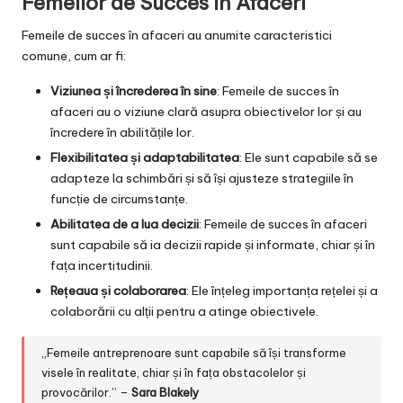
Femeilor de Succes în Afaceri
Femeile de succes în afaceri au anumite caracteristici
comune, cum ar fi:
Viziunea și încrederea în sine
: Femeile de succes în
afaceri au o viziune clară asupra obiectivelor lor și au
încredere în abilitățile lor.
Flexibilitatea și adaptabilitatea
: Ele sunt capabile să se
adapteze la schimbări și să își ajusteze strategiile în
funcție de circumstanțe.
Abilitatea de a lua decizii
: Femeile de succes în afaceri
sunt capabile să ia decizii rapide și informate, chiar și în
fața incertitudinii.
Rețeaua și colaborarea
: Ele înțeleg importanța rețelei și a
colaborării cu alții pentru a atinge obiectivele.
„Femeile antreprenoare sunt capabile să își transforme
visele în realitate, chiar și în fața obstacolelor și
provocărilor.” –
Sara Blakely