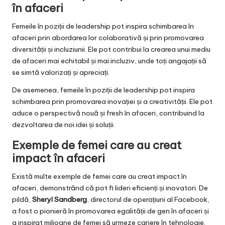
în afaceri
Femeile în poziții de leadership pot inspira schimbarea în
afaceri prin abordarea lor colaborativă și prin promovarea
diversității și incluziunii. Ele pot contribui la crearea unui mediu
de afaceri mai echitabil și mai incluziv, unde toți angajații să
se simtă valorizați și apreciați.
De asemenea, femeile în poziții de leadership pot inspira
schimbarea prin promovarea inovației și a creativității. Ele pot
aduce o perspectivă nouă și fresh în afaceri, contribuind la
dezvoltarea de noi idei și soluții.
Exemple de femei care au creat
impact în afaceri
Există multe exemple de femei care au creat impact în
afaceri, demonstrând că pot fi lideri eficienți și inovatori. De
pildă,
Sheryl Sandberg
, directorul de operațiuni al Facebook,
a fost o pionieră în promovarea egalității de gen în afaceri și
a inspirat milioane de femei să urmeze cariere în tehnologie.