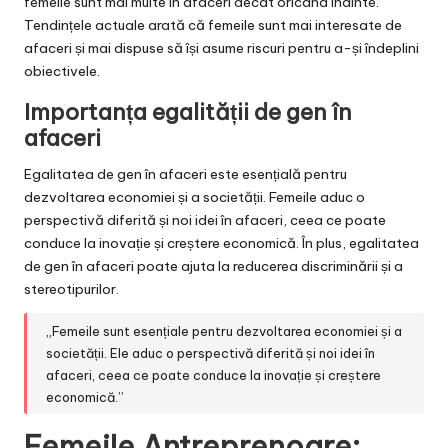
femeile sunt mai multe în afaceri decât oricând înainte.
Tendințele actuale arată că femeile sunt mai interesate de
afaceri și mai dispuse să își asume riscuri pentru a-și îndeplini
obiectivele.
Importanța egalității de gen în
afaceri
Egalitatea de gen în afaceri este esențială pentru
dezvoltarea economiei și a societății. Femeile aduc o
perspectivă diferită și noi idei în afaceri, ceea ce poate
conduce la inovație și creștere economică. În plus, egalitatea
de gen în afaceri poate ajuta la reducerea discriminării și a
stereotipurilor.
„Femeile sunt esențiale pentru dezvoltarea economiei și a
societății. Ele aduc o perspectivă diferită și noi idei în
afaceri, ceea ce poate conduce la inovație și creștere
economică.”
Femeile Antreprenoare: