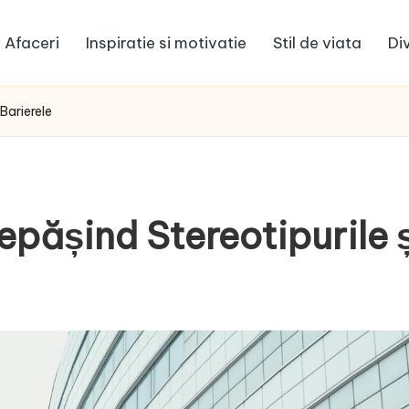
Afaceri
Inspiratie si motivatie
Stil de viata
Di
 Barierele
epășind Stereotipurile ș