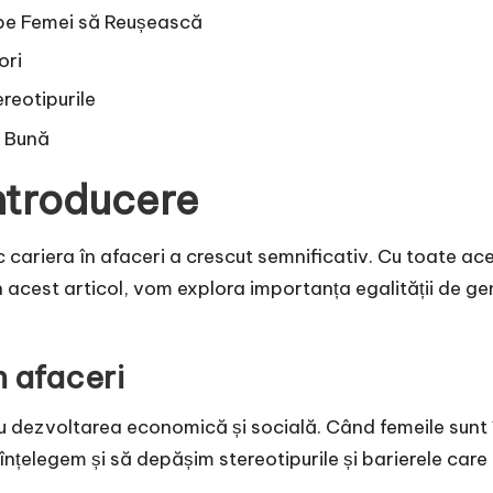
ă pe Femei să Reușească
ori
reotipurile
i Bună
Introducere
sc cariera în afaceri a crescut semnificativ. Cu toate ac
În acest articol, vom explora importanța egalității de 
n afaceri
ru dezvoltarea economică și socială. Când femeile sunt
înțelegem și să depășim stereotipurile și barierele care