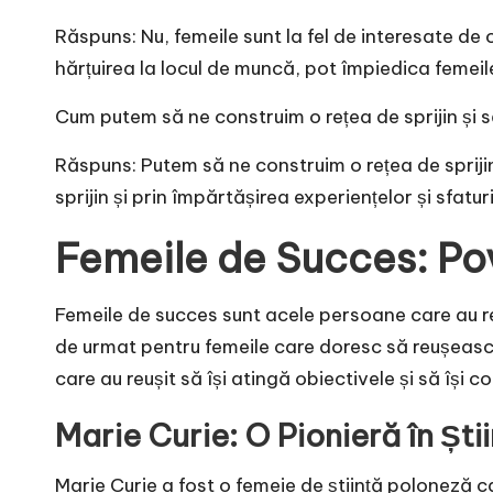
Răspuns: Nu, femeile sunt la fel de interesate de 
hărțuirea la locul de muncă, pot împiedica femeil
Cum putem să ne construim o rețea de sprijin și 
Răspuns: Putem să ne construim o rețea de sprijin
sprijin și prin împărtășirea experiențelor și sfaturi
Femeile de Succes: Pov
Femeile de succes sunt acele persoane care au re
de urmat pentru femeile care doresc să reușească 
care au reușit să își atingă obiectivele și să își 
Marie Curie: O Pionieră în Ști
Marie Curie a fost o femeie de știință poloneză c