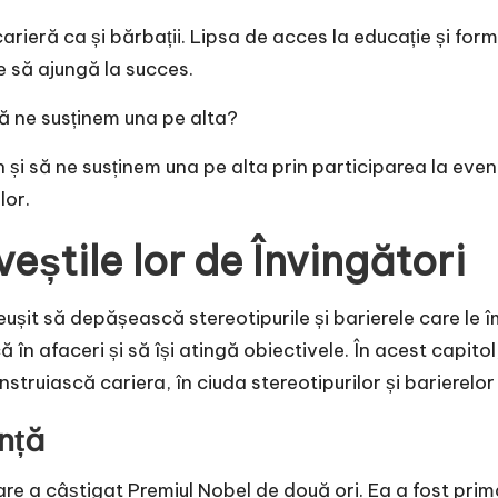
carieră ca și bărbații. Lipsa de acces la educație și for
e să ajungă la succes.
să ne susținem una pe alta?
 și să ne susținem una pe alta prin participarea la even
lor.
eștile lor de Învingători
ușit să depășească stereotipurile și barierele care le 
în afaceri și să își atingă obiectivele. În acest capito
construiască cariera, în ciuda stereotipurilor și barierelo
ință
are a câștigat Premiul Nobel de două ori. Ea a fost prim