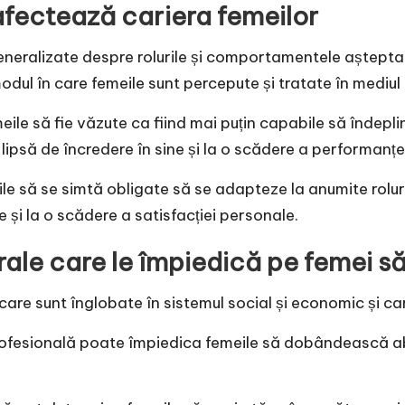
afectează cariera femeilor
eneralizate despre rolurile și comportamentele așteptat
 modul în care femeile sunt percepute și tratate în mediul
meile să fie văzute ca fiind mai puțin capabile să îndep
lipsă de încredere în sine și la o scădere a performanțe
ile să se simtă obligate să se adapteze la anumite rolu
 și la o scădere a satisfacției personale.
urale care le împiedică pe femei s
 care sunt înglobate în sistemul social și economic și c
profesională poate împiedica femeile să dobândească abi