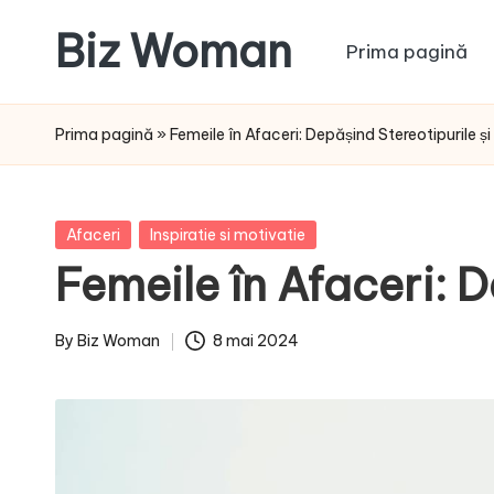
Biz Woman
Prima pagină
Skip
to
Afacerea
content
ta,
Prima pagină
»
Femeile în Afaceri: Depășind Stereotipurile și
succesul
tău!
Posted
Afaceri
Inspiratie si motivatie
in
Femeile în Afaceri: D
By
Biz Woman
8 mai 2024
Posted
by