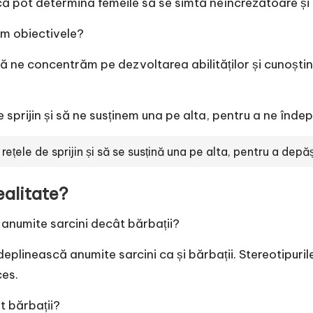
uncă pot determina femeile să se simtă neîncrezătoare și 
im obiectivele?
ă ne concentrăm pe dezvoltarea abilităților și cunoștin
sprijin și să ne susținem una pe alta, pentru a ne îndepl
rețele de sprijin și să se susțină una pe alta, pentru a depăș
ealitate?
 anumite sarcini decât bărbații?
deplinească anumite sarcini ca și bărbații. Stereotipurile
ces.
t bărbații?