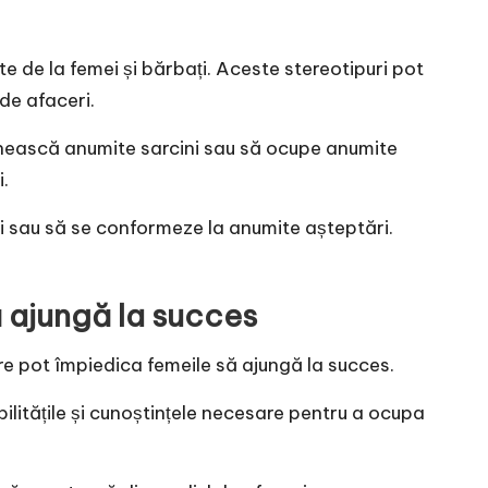
e de la femei și bărbați. Aceste stereotipuri pot
 de afaceri.
linească anumite sarcini sau să ocupe anumite
i.
ri sau să se conformeze la anumite așteptări.
ă ajungă la succes
are pot împiedica femeile să ajungă la succes.
litățile și cunoștințele necesare pentru a ocupa