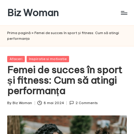
Biz Woman
Skip
to
Afacerea
content
ta,
Prima pagină
»
Femei de succes în sport și fitness: Cum să atingi
succesul
performanța
tău!
Posted
Afaceri
Inspiratie si motivatie
in
Femei de succes în sport
și fitness: Cum să atingi
performanța
By
Biz Woman
8 mai 2024
2 Comments
Posted
by