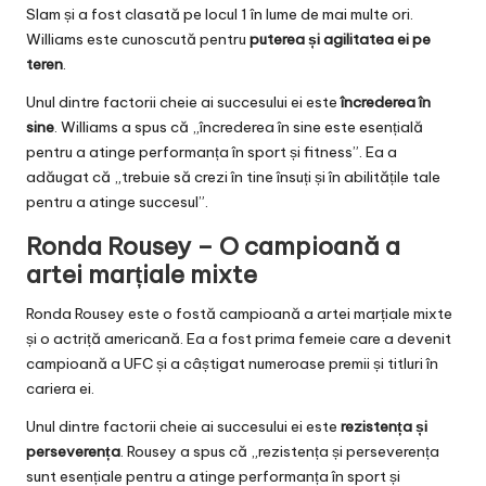
Slam și a fost clasată pe locul 1 în lume de mai multe ori.
Williams este cunoscută pentru
puterea și agilitatea ei pe
teren
.
Unul dintre factorii cheie ai succesului ei este
încrederea în
sine
. Williams a spus că „încrederea în sine este esențială
pentru a atinge performanța în sport și fitness”. Ea a
adăugat că „trebuie să crezi în tine însuți și în abilitățile tale
pentru a atinge succesul”.
Ronda Rousey – O campioană a
artei marțiale mixte
Ronda Rousey este o fostă campioană a artei marțiale mixte
și o actriță americană. Ea a fost prima femeie care a devenit
campioană a UFC și a câștigat numeroase premii și titluri în
cariera ei.
Unul dintre factorii cheie ai succesului ei este
rezistența și
perseverența
. Rousey a spus că „rezistența și perseverența
sunt esențiale pentru a atinge performanța în sport și