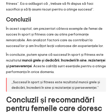
fitness”. Ea a adăugat că „trebuie să fii dispus să faci
sacrificii și să îți asumi riscuri pentru a atinge succesul”.
Concluzii
În acest capitol, am prezentat câteva exemple de femei de
succes în sport și fitness care au atins performanțe
remarcabile. Am analizat factorii care au contribuit la
succesul lor și am învățat lecții valoroase din experiențele lor.
În concluzie, putem spune că succesul în sport și fitness este
rezultatul
muncii grele și dedicării
,
încrederii în sine
,
rezistenței
și perseverenței
. Aceste calități sunt esențiale pentru a atinge
performanța în orice domeniu.
„Succesul în sport și fitness este rezultatul muncii grele și
dedicării, încrederii în sine și rezistenței și perseverenței.”
Concluzii și recomandări
pentru femeile care doresc