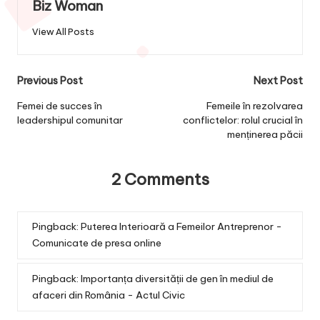
Biz Woman
View All Posts
Post
Previous Post
Next Post
navigation
Femei de succes în
Femeile în rezolvarea
leadershipul comunitar
conflictelor: rolul crucial în
menținerea păcii
2 Comments
Pingback:
Puterea Interioară a Femeilor Antreprenor -
Comunicate de presa online
Pingback:
Importanța diversității de gen în mediul de
afaceri din România - Actul Civic