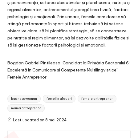
și perseverența, setarea obiectivelor și planificarea, nutriția și
regimul alimentar, antrenamentul și pregătirea fizică, factorii
psihologici și emoționali. Prin urmare, femeile care doresc să
atingă performanța în sport și fitness trebuie să își seteze
obiective clare, să își planifice strategia, să se concentreze
pe nutriție și regim alimentar, să își dezvolte abilitățile fizice și
să își gestioneze factorii psihologici și emoționali.
Bogdan Gabriel Pintileasa, Candidat la Primăria Sectorului 6:
Excelență în Comunicare și Competențe Multilingvistice”
Femeie Antreprenor
Tags:
business woman
femei in afaceri
femeie antreprenor
mama antreprenor
Last updated on 8 mai 2024