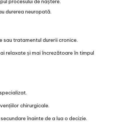
impul procesului de naștere.
 sau durerea neuropată.
ale sau tratamentul durerii cronice.
mai relaxate și mai încrezătoare în timpul
specializat.
ențiilor chirurgicale.
secundare înainte de a lua o decizie.