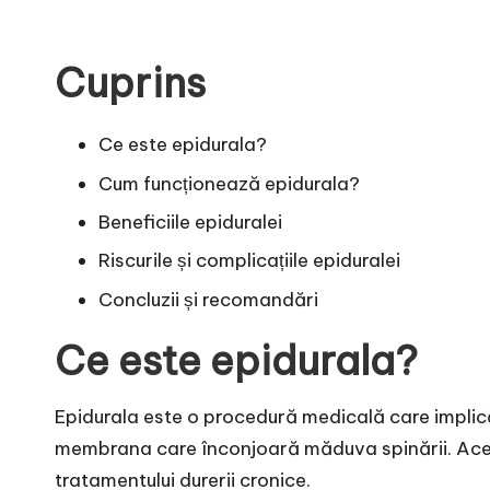
Cuprins
Ce este epidurala?
Cum funcționează epidurala?
Beneficiile epiduralei
Riscurile și complicațiile epiduralei
Concluzii și recomandări
Ce este epidurala?
Epidurala este o procedură medicală care implică 
membrana care înconjoară măduva spinării. Acest p
tratamentului durerii cronice.