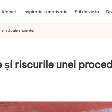
Afaceri
Inspiratie si motivatie
Stil de viata
Di
uri medicale eficiente.
e și riscurile unei proc