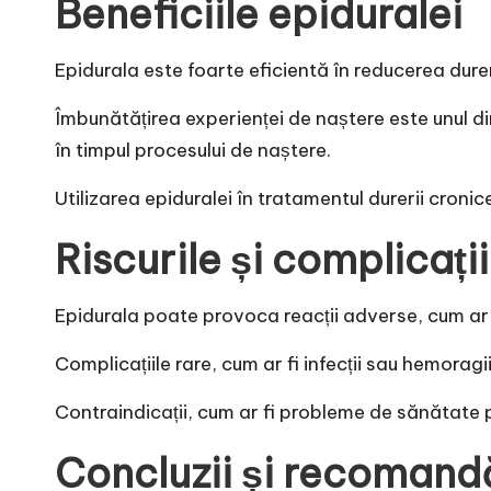
Beneficiile epiduralei
Epidurala este foarte eficientă în reducerea durerii
Îmbunătățirea experienței de naștere este unul di
în timpul procesului de naștere.
Utilizarea epiduralei în tratamentul durerii cron
Riscurile și complicații
Epidurala poate provoca reacții adverse, cum ar f
Complicațiile rare, cum ar fi infecții sau hemoragi
Contraindicații, cum ar fi probleme de sănătate pr
Concluzii și recomand