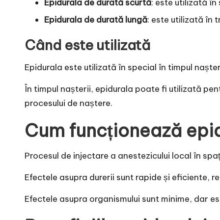
Epidurala de durată scurtă
: este utilizată î
Epidurala de durată lungă
: este utilizată î
Când este utilizată
Epidurala este utilizată în special în timpul nașteri
În timpul nașterii, epidurala poate fi utilizată p
procesului de naștere.
Cum funcționează epi
Procesul de injectare a anestezicului local în spa
Efectele asupra durerii sunt rapide și eficiente, r
Efectele asupra organismului sunt minime, dar es