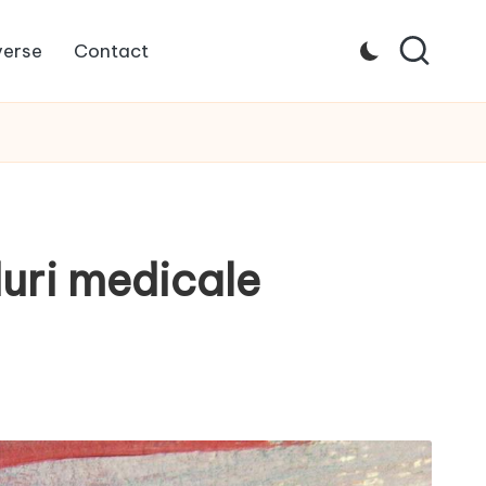
verse
Contact
eduri medicale