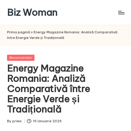
Biz Woman
Skip
to
Afacerea
content
ta,
Prima pagină
»
Energy Magazine Romania: Analiză Comparativă
succesul
între Energie Verde și Tradițională
tău!
Posted
Recomandari
in
Energy Magazine
Romania: Analiză
Comparativă între
Energie Verde și
Tradițională
By
press
19 ianuarie 2025
Posted
by