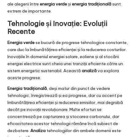
ale alegerii între
energia verde
și
energia tradițională
sunt
extrem de importante.
Tehnologie și Inovație: Evoluții
Recente
Energia verde
se bucură de progrese tehnologice constante,
care duc la îmbunătățirea eficienței și la reducerea costurilor.
Inovațiile în domeniul energiei solare, eoliene și al stocării
energiei electrice sunt cheia unei tranziții eficiente către un
sistem energetic sustenabil. Această
analiză
va explora
aceste progrese.
Energia tradițională
, deși matur din punct de vedere
tehnologic, înregistrează și ea progrese, dar cu accent pe
îmbunătățirea eficienței și reducerea emisiilor, mai degrabă
decât pe inovații revoluționare. Multe eforturi se
concentrează pe capturarea și stocarea carbonului, dar
eficacitatea acestor tehnologii rămâne încă subiect de
dezbatere.
Analiza
tehnologiilor din ambele domenii este