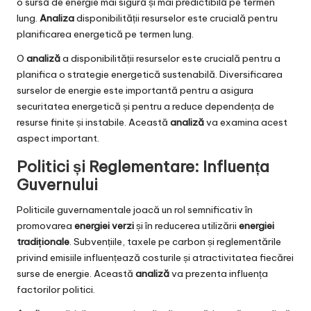
o sursă de energie mai sigură și mai predictibilă pe termen
lung.
Analiza
disponibilității resurselor este crucială pentru
planificarea energetică pe termen lung.
O
analiză
a disponibilității resurselor este crucială pentru a
planifica o strategie energetică sustenabilă. Diversificarea
surselor de energie este importantă pentru a asigura
securitatea energetică și pentru a reduce dependența de
resurse finite și instabile. Această
analiză
va examina acest
aspect important.
Politici și Reglementare: Influența
Guvernului
Politicile guvernamentale joacă un rol semnificativ în
promovarea
energiei verzi
și în reducerea utilizării
energiei
tradiționale
. Subvențiile, taxele pe carbon și reglementările
privind emisiile influențează costurile și atractivitatea fiecărei
surse de energie. Această
analiză
va prezenta influența
factorilor politici.