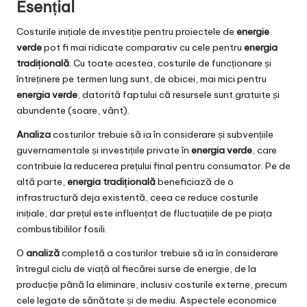
Esențial
Costurile inițiale de investiție pentru proiectele de
energie
verde
pot fi mai ridicate comparativ cu cele pentru
energia
tradițională
. Cu toate acestea, costurile de funcționare și
întreținere pe termen lung sunt, de obicei, mai mici pentru
energia verde
, datorită faptului că resursele sunt gratuite și
abundente (soare, vânt).
Analiza
costurilor trebuie să ia în considerare și subvențiile
guvernamentale și investițiile private în
energia verde
, care
contribuie la reducerea prețului final pentru consumator. Pe de
altă parte,
energia tradițională
beneficiază de o
infrastructură deja existentă, ceea ce reduce costurile
inițiale, dar prețul este influențat de fluctuațiile de pe piața
combustibililor fosili.
O
analiză
completă a costurilor trebuie să ia în considerare
întregul ciclu de viață al fiecărei surse de energie, de la
producție până la eliminare, inclusiv costurile externe, precum
cele legate de sănătate și de mediu. Aspectele economice