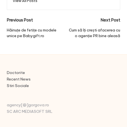
View All Posts
Post
Previous Post
Next Post
navigation
Hăinuțe de fetițe cu modele
Cum să îți crești afacerea cu
unice pe Babygift.ro
o agenție PR bine aleasă
Doctorite
Recent News
Stiri Sociale
agency[@]gorgova.ro
SC ARC MEDIASOFT SRL