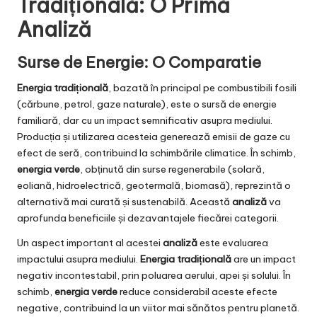
Tradițională: O Primă
Analiză
Surse de Energie: O Comparatie
Energia tradițională
, bazată în principal pe combustibili fosili
(cărbune, petrol, gaze naturale), este o sursă de energie
familiară, dar cu un impact semnificativ asupra mediului.
Producția și utilizarea acesteia generează emisii de gaze cu
efect de seră, contribuind la schimbările climatice. În schimb,
energia verde
, obținută din surse regenerabile (solară,
eoliană, hidroelectrică, geotermală, biomasă), reprezintă o
alternativă mai curată și sustenabilă. Această
analiză
va
aprofunda beneficiile și dezavantajele fiecărei categorii.
Un aspect important al acestei
analiză
este evaluarea
impactului asupra mediului.
Energia tradițională
are un impact
negativ incontestabil, prin poluarea aerului, apei și solului. În
schimb,
energia verde
reduce considerabil aceste efecte
negative, contribuind la un viitor mai sănătos pentru planetă.