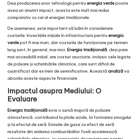
Deși producerea unor tehnologii pentru
energia verde
poate
avea un anumit impact, acesta este mult mai redus
comparativ cu cel al energiei tradiționale.
De asemenea, este important să luăm în considerare
costurile. Investițiile inițiale în infrastructura pentru
energia
verde
pot fi mai mari, dar costurile de funcționare pe termen
lung sunt, în general, mai mici.
Energia tradițională
, deși pare
mai accesibilă inițial, are costuri asociate, inclusiv cele legate
de poluare și schimbările climatice, care sunt dificil de
cuantificat dar extrem de semnificative. Această
analiză
va
aborda aceste aspecte financiare.
Impactul asupra Mediului: O
Evaluare
Energia tradițională
este o sursă majoră de poluare
atmosferică, contribuind la ploile acide, la formarea smogului
și la efectul de seră. Emisiile de gaze cu efect de seră
rezultate din arderea combustibililor fosili accelerează
schimbările climatice, cu consecințe devastatoare pentru