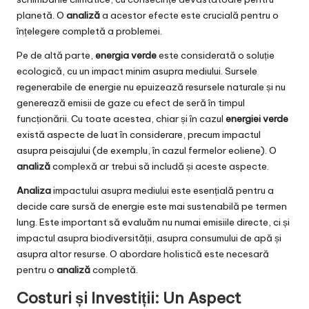
planetă. O
analiză
a acestor efecte este crucială pentru o
înțelegere completă a problemei.
Pe de altă parte,
energia verde
este considerată o soluție
ecologică, cu un impact minim asupra mediului. Sursele
regenerabile de energie nu epuizează resursele naturale și nu
generează emisii de gaze cu efect de seră în timpul
funcționării. Cu toate acestea, chiar și în cazul
energiei verde
există aspecte de luat în considerare, precum impactul
asupra peisajului (de exemplu, în cazul fermelor eoliene). O
analiză
complexă ar trebui să includă și aceste aspecte.
Analiza
impactului asupra mediului este esențială pentru a
decide care sursă de energie este mai sustenabilă pe termen
lung. Este important să evaluăm nu numai emisiile directe, ci și
impactul asupra biodiversității, asupra consumului de apă și
asupra altor resurse. O abordare holistică este necesară
pentru o
analiză
completă.
Costuri și Investiții: Un Aspect