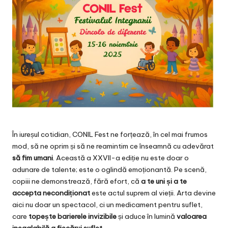
În iureșul cotidian,
CONIL Fest
ne forțează, în cel mai frumos
mod, să ne oprim și să ne reamintim ce înseamnă cu adevărat
să fim umani
. Această a XXVII-a ediție nu este doar o
adunare de talente; este o oglindă emoționantă. Pe scenă,
copiii ne demonstrează, fără efort, că
a te uni și a te
accepta necondiționat
este actul suprem al vieții. Arta devine
aici nu doar un spectacol, ci un medicament pentru suflet,
care
topește barierele invizibile
și aduce în lumină
valoarea
inegalabilă a fiecărui suflet
.