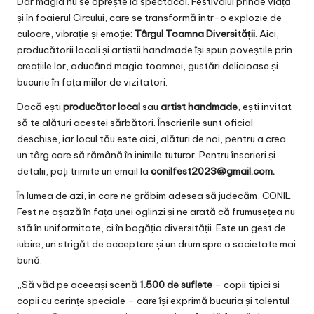
Dar magia nu se oprește la spectacol. Festivalul prinde viață
și în foaierul Circului, care se transformă într-o explozie de
culoare, vibrație și emoție:
Târgul Toamna Diversității
. Aici,
producătorii locali și artiștii handmade își spun poveștile prin
creațiile lor, aducând magia toamnei, gustări delicioase și
bucurie în fața miilor de vizitatori.
Dacă ești
producător local
sau
artist handmade
, ești invitat
să te alături acestei sărbători. Înscrierile sunt oficial
deschise, iar locul tău este aici, alături de noi, pentru a crea
un târg care să rămână în inimile tuturor. Pentru înscrieri și
detalii, poți trimite un email la
conilfest2023@gmail.com
.
În lumea de azi, în care ne grăbim adesea să judecăm, CONIL
Fest ne așază în fața unei oglinzi și ne arată că frumusețea nu
stă în uniformitate, ci în bogăția diversității. Este un gest de
iubire, un strigăt de acceptare și un drum spre o societate mai
bună.
„Să văd pe aceeași scenă
1.500 de suflete
– copii tipici și
copii cu cerințe speciale – care își exprimă bucuria și talentul