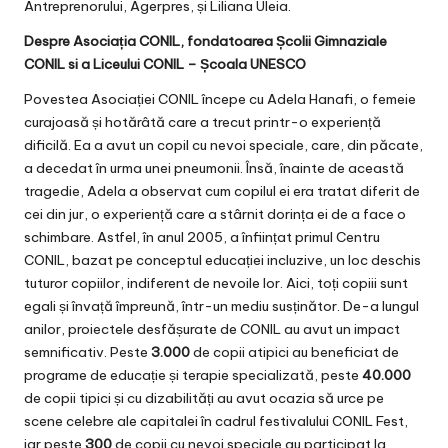
Antreprenorului, Agerpres, și Liliana Uleia.
Despre Asociația CONIL, fondatoarea Școlii Gimnaziale
CONIL si a Liceului CONIL – Școala UNESCO
Povestea Asociației CONIL începe cu Adela Hanafi, o femeie
curajoasă și hotărâtă care a trecut printr-o experiență
dificilă. Ea a avut un copil cu nevoi speciale, care, din păcate,
a decedat în urma unei pneumonii. Însă, înainte de această
tragedie, Adela a observat cum copilul ei era tratat diferit de
cei din jur, o experiență care a stârnit dorința ei de a face o
schimbare. Astfel, în anul 2005, a înființat primul Centru
CONIL, bazat pe conceptul educației incluzive, un loc deschis
tuturor copiilor, indiferent de nevoile lor. Aici, toți copiii sunt
egali și învață împreună, într-un mediu susținător. De-a lungul
anilor, proiectele desfășurate de CONIL au avut un impact
semnificativ. Peste
3.000
de copii atipici au beneficiat de
programe de educație și terapie specializată, peste
40.000
de copii tipici și cu dizabilități au avut ocazia să urce pe
scene celebre ale capitalei în cadrul festivalului CONIL Fest,
iar peste
300
de copii cu nevoi speciale au participat la