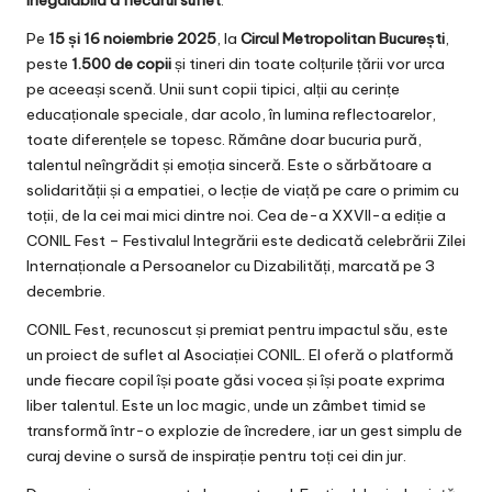
Pe
15 și 16 noiembrie 2025
, la
Circul Metropolitan București
,
peste
1.500 de copii
și tineri din toate colțurile țării vor urca
pe aceeași scenă. Unii sunt copii tipici, alții au cerințe
educaționale speciale, dar acolo, în lumina reflectoarelor,
toate diferențele se topesc. Rămâne doar bucuria pură,
talentul neîngrădit și emoția sinceră. Este o sărbătoare a
solidarității și a empatiei, o lecție de viață pe care o primim cu
toții, de la cei mai mici dintre noi. Cea de-a XXVII-a ediție a
CONIL Fest – Festivalul Integrării este dedicată celebrării Zilei
Internaționale a Persoanelor cu Dizabilități, marcată pe 3
decembrie.
CONIL Fest, recunoscut și premiat pentru impactul său, este
un proiect de suflet al
Asociației CONIL
. El oferă o platformă
unde fiecare copil își poate găsi vocea și își poate exprima
liber talentul. Este un loc magic, unde un zâmbet timid se
transformă într-o explozie de încredere, iar un gest simplu de
curaj devine o sursă de inspirație pentru toți cei din jur.