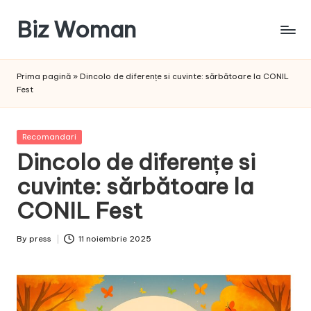
Biz Woman
Skip
to
Afacerea
content
ta,
Prima pagină
»
Dincolo de diferențe si cuvinte: sărbătoare la CONIL
succesul
Fest
tău!
Posted
Recomandari
in
Dincolo de diferențe si
cuvinte: sărbătoare la
CONIL Fest
By
press
11 noiembrie 2025
Posted
by