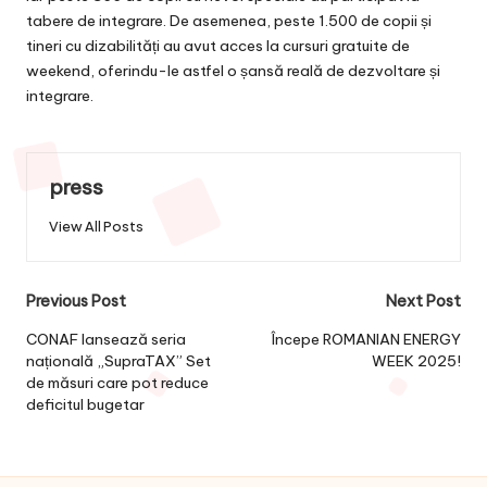
tabere de integrare. De asemenea, peste 1.500 de copii și
tineri cu dizabilități au avut acces la cursuri gratuite de
weekend, oferindu-le astfel o șansă reală de dezvoltare și
integrare.
press
View All Posts
Post
Previous Post
Next Post
navigation
CONAF lansează seria
Începe ROMANIAN ENERGY
națională „SupraTAX” Set
WEEK 2025!
de măsuri care pot reduce
deficitul bugetar