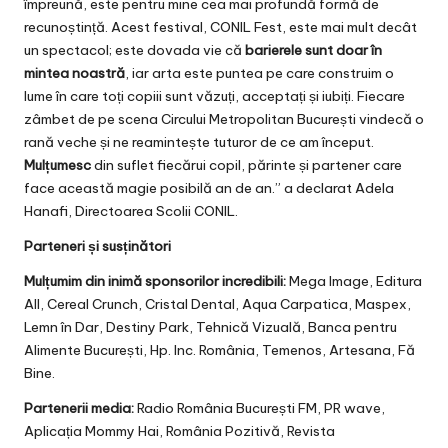
împreună, este pentru mine cea mai profundă formă de
recunoștință. Acest festival, CONIL Fest, este mai mult decât
un spectacol; este dovada vie că
barierele sunt doar în
mintea noastră
, iar arta este puntea pe care construim o
lume în care toți copiii sunt văzuți, acceptați și iubiți. Fiecare
zâmbet de pe scena Circului Metropolitan București vindecă o
rană veche și ne reamintește tuturor de ce am început.
Mulțumesc
din suflet fiecărui copil, părinte și partener care
face această magie posibilă an de an.” a declarat Adela
Hanafi, Directoarea Scolii CONIL.
Parteneri și susținători
Mulțumim din inimă sponsorilor incredibili:
Mega Image, Editura
All, Cereal Crunch, Cristal Dental, Aqua Carpatica, Maspex,
Lemn în Dar, Destiny Park, Tehnică Vizuală, Banca pentru
Alimente București, Hp. Inc. România, Temenos, Artesana, Fă
Bine.
Partenerii media:
Radio România București FM, PR wave,
Aplicația Mommy Hai, România Pozitivă, Revista