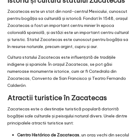
Istoria și cultura statului Zacatecas
Zacatecas este un stat din nord-centrul Mexicului, cunoscut
pentru bogăția sa culturală și istorică. Fondat în 1548, orașul
Zacatecas a fost un important centru minier în epoca
colonială spaniolă, și astăzi este un important centru cultural
și turistic. Statul Zacatecas este cunoscut pentru bogăția sa
în resurse naturale, precum argint, cupru și aur.
Cultura statului Zacatecas este influențată de tradițiile
indigene și spaniole. În orașul Zacatecas, se pot găsi
numeroase monumente istorice, cum ar fi Catedrala din
Zacatecas, Convento de San Francisco și Teatro Fernando
Calderón.
Atractii turistice în Zacatecas
Zacatecas este o destinație turistică populară datorită
bogăției sale culturale și peisajului natural divers. Unele dintre
principalele atractii turistice sunt:
Centro Histórico de Zacatecas
, un oraș vechi din secolul