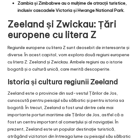
Zambia și Zimbabwe au o mulțime de atracții turistice,
inclusiv cascadele Victoria și Hwange National Park.
Zeeland și Zwickau: Țări
europene cu litera Z
Regiunile europene cu litera Z sunt deosebit de interesante și
diverse. În acest capitol, vom explora două regiuni europene
cu litera Z: Zeeland și Zwickau. Ambele regiuni au o istorie
bogată și o cultură unică, care merită descoperite.
Istoria și cultura regiunii Zeeland
Zeeland este o provincie din sud-vestul Țărilor de Jos,
cunoscută pentru peisajul său sălbatic și pentru istoria sa
bogată. În trecut, Zeeland a fost unul dintre cele mai
importante porturi maritime ale Țărilor de Jos, astfel că a
fost un centru important al comerțului și al navigației. În
prezent, Zeeland este un popular destinație turistică,
atrăgând vizitatori din întreaga lume cu peisajul său sălbatic