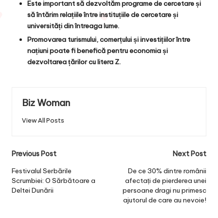
Este important să dezvoltăm programe de cercetare și
să întărim relațiile între instituțiile de cercetare și
universități din întreaga lume.
Promovarea turismului, comerțului și investițiilor între
națiuni poate fi benefică pentru economia și
dezvoltarea țărilor cu litera Z.
Biz Woman
View All Posts
Post
Previous Post
Next Post
navigation
Festivalul Serbările
De ce 30% dintre românii
Scrumbiei: O Sărbătoare a
afectați de pierderea unei
Deltei Dunării
persoane dragi nu primesc
ajutorul de care au nevoie!