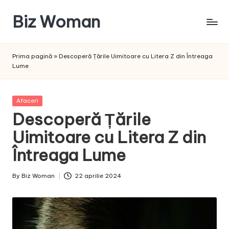
Biz Woman
Skip
to
Afacerea
content
ta,
Prima pagină
»
Descoperă Țările Uimitoare cu Litera Z din Întreaga
succesul
Lume
tău!
Posted
Afaceri
in
Descoperă Țările
Uimitoare cu Litera Z din
Întreaga Lume
By
Biz Woman
22 aprilie 2024
Posted
by