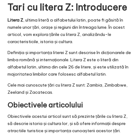
Tari cu litera Z: Introducere
Litera Z
, ultima literă a alfabetului latin, poate fi găsită în
numele unor țări, orașe și regiuni din întreaga lume. În acest
articol, vom explora țările cu litera Z, analizându-le
caracteristicile, istoria și cultura.
Definiția și importanța literei Z sunt descrise în dicționarele de
limba română și internaționale. Litera Z este o literă din
alfabetul latin, ultima din cele 26 de litere, și este utilizată în
majoritatea limbilor care folosesc alfabetul latin.
Cele mai cunoscute țări cu litera Z sunt: Zambia, Zimbabwe,
Zeeland și Zacatecas.
Obiectivele articolului
Obiectivele acestui articol sunt să prezinte țările cu litera Z,
să descrie istoria și cultura lor, și să ofere informații despre
atractiile turistice și importanța cunoașterii acestor țări.