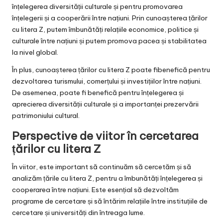
înțelegerea diversității culturale și pentru promovarea
înțelegerii și a cooperării între națiuni. Prin cunoașterea țărilor
cu litera Z, putem îmbunătăți relațiile economice, politice și
culturale între națiuni și putem promova pacea și stabilitatea
la nivel global.
În plus, cunoașterea țărilor cu litera Z poate fibenefică pentru
dezvoltarea turismului, comerțului și investițiilor între națiuni.
De asemenea, poate fi benefică pentru înțelegerea și
aprecierea diversității culturale și a importanței prezervării
patrimoniului cultural.
Perspective de viitor în cercetarea
țărilor cu litera Z
În viitor, este important să continuăm să cercetăm și să
analizăm țările cu litera Z, pentru a îmbunătăți înțelegerea și
cooperarea între națiuni. Este esențial să dezvoltăm
programe de cercetare și să întărim relațiile între instituțiile de
cercetare și universități din întreaga lume.