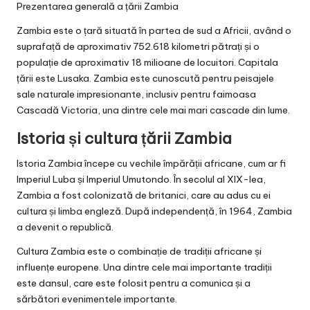
Prezentarea generală a țării Zambia
Zambia este o țară situată în partea de sud a Africii, având o
suprafață de aproximativ 752.618 kilometri pătrați și o
populație de aproximativ 18 milioane de locuitori. Capitala
țării este Lusaka. Zambia este cunoscută pentru peisajele
sale naturale impresionante, inclusiv pentru faimoasa
Cascadă Victoria, una dintre cele mai mari cascade din lume.
Istoria și cultura țării Zambia
Istoria Zambia începe cu vechile împărății africane, cum ar fi
Imperiul Luba și Imperiul Umutondo. În secolul al XIX-lea,
Zambia a fost colonizată de britanici, care au adus cu ei
cultura și limba engleză. După independență, în 1964, Zambia
a devenit o republică.
Cultura Zambia este o combinație de tradiții africane și
influențe europene. Una dintre cele mai importante tradiții
este dansul, care este folosit pentru a comunica și a
sărbători evenimentele importante.