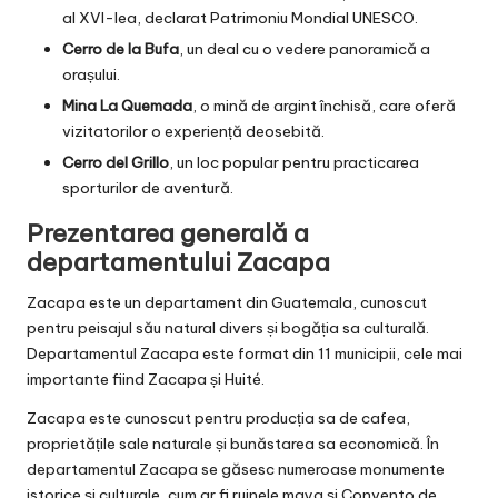
al XVI-lea, declarat Patrimoniu Mondial UNESCO.
Cerro de la Bufa
, un deal cu o vedere panoramică a
orașului.
Mina La Quemada
, o mină de argint închisă, care oferă
vizitatorilor o experiență deosebită.
Cerro del Grillo
, un loc popular pentru practicarea
sporturilor de aventură.
Prezentarea generală a
departamentului Zacapa
Zacapa este un departament din Guatemala, cunoscut
pentru peisajul său natural divers și bogăția sa culturală.
Departamentul Zacapa este format din 11 municipii, cele mai
importante fiind Zacapa și Huité.
Zacapa este cunoscut pentru producția sa de cafea,
proprietățile sale naturale și bunăstarea sa economică. În
departamentul Zacapa se găsesc numeroase monumente
istorice și culturale, cum ar fi ruinele maya și Convento de