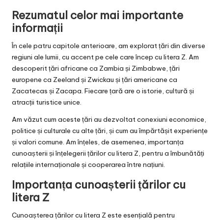
Rezumatul celor mai importante
informații
În cele patru capitole anterioare, am explorat țări din diverse
regiuni ale lumii, cu accent pe cele care încep cu litera Z. Am
descoperit țări africane ca Zambia și Zimbabwe, țări
europene ca Zeeland și Zwickau și țări americane ca
Zacatecas și Zacapa. Fiecare țară are o istorie, cultură și
atracții turistice unice.
Am văzut cum aceste țări au dezvoltat conexiuni economice,
politice și culturale cu alte țări, și cum au împărtășit experiențe
și valori comune. Am înțeles, de asemenea, importanța
cunoașterii și înțelegerii țărilor cu litera Z, pentru a îmbunătăți
relațiile internaționale și cooperarea între națiuni.
Importanța cunoașterii țărilor cu
litera Z
Cunoașterea țărilor cu litera Z este esențială pentru