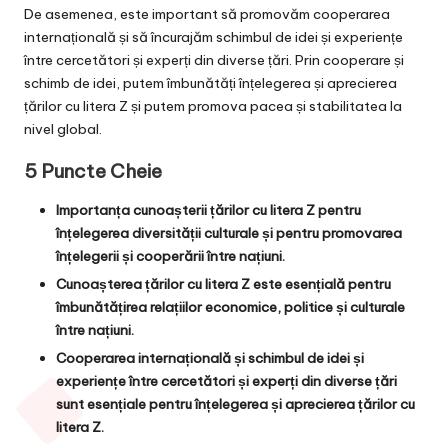
De asemenea, este important să promovăm cooperarea
internațională și să încurajăm schimbul de idei și experiențe
între cercetători și experți din diverse țări. Prin cooperare și
schimb de idei, putem îmbunătăți înțelegerea și aprecierea
țărilor cu litera Z și putem promova pacea și stabilitatea la
nivel global.
5 Puncte Cheie
Importanța cunoașterii țărilor cu litera Z pentru
înțelegerea diversității culturale și pentru promovarea
înțelegerii și cooperării între națiuni.
Cunoașterea țărilor cu litera Z este esențială pentru
îmbunătățirea relațiilor economice, politice și culturale
între națiuni.
Cooperarea internațională și schimbul de idei și
experiențe între cercetători și experți din diverse țări
sunt esențiale pentru înțelegerea și aprecierea țărilor cu
litera Z.