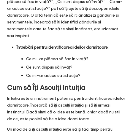
plăcea să fac în viață?”, „Ce sunt dispus să învăț?”, „Ce mi-
ar aduce satisfacție?” pot să îți ajute să îți descoperi ideile
dormitoare. O altă tehnică este să îți analizezi gândurile și
sentimentele. Încearcă să îți identifici gândurile și
sentimentele care te fac să te simți încântat, entuziasmat
sau inspirat.
Întrebări pentru identificarea ideilor dormitoare
:
Ce mi-ar plăcea să fac în viață?
Ce sunt dispus să învăț?
Ce mi-ar aduce satisfacție?
Cum să Îți Asculți Intuiția
Intuiția este un instrument puternic pentru identificarea ideilor
dormitoare. Încearcă să îți asculți intuiția și să îți urmezi
instinctul. Dacă simți că o idee este bună, chiar dacă nu știi
de ce, este posibil să fie o idee dormitoare.
Un mod de a îți asculți intuiția este să îți faci timp pentru