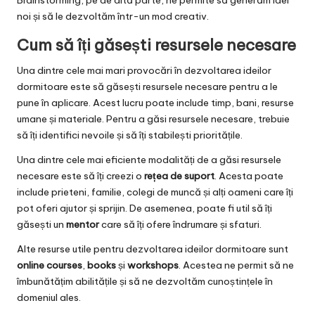
Brainstorming, pe de altă parte, ne permite să generăm idei
noi și să le dezvoltăm într-un mod creativ.
Cum să îți găsești resursele necesare
Una dintre cele mai mari provocări în dezvoltarea ideilor
dormitoare este să găsești resursele necesare pentru a le
pune în aplicare. Acest lucru poate include timp, bani, resurse
umane și materiale. Pentru a găsi resursele necesare, trebuie
să îți identifici nevoile și să îți stabilești prioritățile.
Una dintre cele mai eficiente modalități de a găsi resursele
necesare este să îți creezi o
rețea de suport
. Acesta poate
include prieteni, familie, colegi de muncă și alți oameni care îți
pot oferi ajutor și sprijin. De asemenea, poate fi util să îți
găsești un
mentor
care să îți ofere îndrumare și sfaturi.
Alte resurse utile pentru dezvoltarea ideilor dormitoare sunt
online courses
,
books
și
workshops
. Acestea ne permit să ne
îmbunătățim abilitățile și să ne dezvoltăm cunoștințele în
domeniul ales.