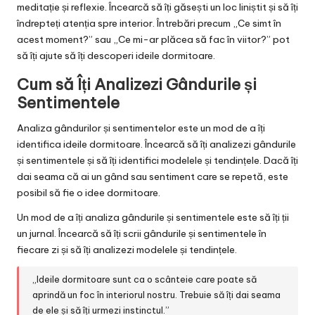
meditație și reflexie. Încearcă să îți găsești un loc liniștit și să îți
îndrepteți atenția spre interior. Întrebări precum „Ce simt în
acest moment?” sau „Ce mi-ar plăcea să fac în viitor?” pot
să îți ajute să îți descoperi ideile dormitoare.
Cum să Îți Analizezi Gândurile și
Sentimentele
Analiza gândurilor și sentimentelor este un mod de a îți
identifica ideile dormitoare. Încearcă să îți analizezi gândurile
și sentimentele și să îți identifici modelele și tendințele. Dacă îți
dai seama că ai un gând sau sentiment care se repetă, este
posibil să fie o idee dormitoare.
Un mod de a îți analiza gândurile și sentimentele este să îți ții
un jurnal. Încearcă să îți scrii gândurile și sentimentele în
fiecare zi și să îți analizezi modelele și tendințele.
„Ideile dormitoare sunt ca o scânteie care poate să
aprindă un foc în interiorul nostru. Trebuie să îți dai seama
de ele și să îți urmezi instinctul.”