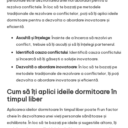
personale este dezvoltarea unei noi abordări pentru a
rezolva conflictele. În loc să te bazați pe metodele
tradiționale de rezolvare a conflictelor, poți să îți aplici ideile
dormitoare pentru a dezvolta o abordare inovatoare și
eficientă.
Ascultă și înțelege
: Înainte de a încerca să rezolvi un
conflict, trebuie să îți asculți și să îți înțelegi partenerul.
Identifică cauza conflictului
: Identifică cauza conflictului
și încearcă să îți găsești o soluție inovatoare.
Dezvoltă o abordare inovatoare
: În loc să te bazați pe
metodele tradiționale de rezolvare a conflictelor, îți poți
dezvolta o abordare inovatoare și eficientă.
Cum să îți aplici ideile dormitoare în
timpul liber
Aplicarea ideilor dormitoare în timpul liber poate fi un factor
cheie în dezvoltarea unei vieți personale sănătoase și
echilibrate. În loc să te bazați pe ideile și sugestiile altora, îți