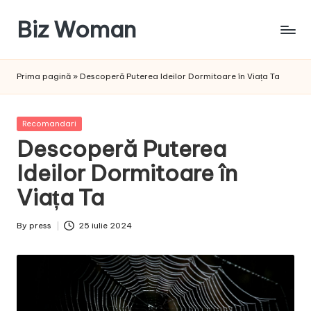
Biz Woman
Skip
to
Afacerea
content
ta,
Prima pagină
»
Descoperă Puterea Ideilor Dormitoare în Viața Ta
succesul
tău!
Posted
Recomandari
in
Descoperă Puterea
Ideilor Dormitoare în
Viața Ta
By
press
25 iulie 2024
Posted
by