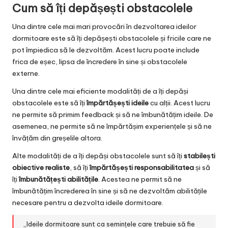
Cum să îți depășești obstacolele
Una dintre cele mai mari provocări în dezvoltarea ideilor
dormitoare este să îți depășești obstacolele și fricile care ne
pot împiedica să le dezvoltăm. Acest lucru poate include
frica de eșec, lipsa de încredere în sine și obstacolele
externe.
Una dintre cele mai eficiente modalități de a îți depăși
obstacolele este să îți
împărtășești ideile
cu alții. Acest lucru
ne permite să primim feedback și să ne îmbunătățim ideile. De
asemenea, ne permite să ne împărtășim experiențele și să ne
învățăm din greșelile altora.
Alte modalități de a îți depăși obstacolele sunt să îți
stabilești
obiective realiste
, să îți
împărtășești responsabilitatea
și să
îți
îmbunătățești abilitățile
. Acestea ne permit să ne
îmbunătățim încrederea în sine și să ne dezvoltăm abilitățile
necesare pentru a dezvolta ideile dormitoare.
„Ideile dormitoare sunt ca semințele care trebuie să fie