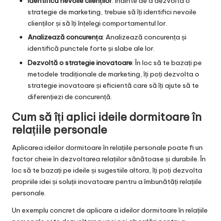
Identifică nevoile clienților
: Înainte de a dezvolta o
strategie de marketing, trebuie să îți identifici nevoile
clienților și să îți înțelegi comportamentul lor.
Analizează concurența
: Analizează concurența și
identifică punctele forte și slabe ale lor.
Dezvoltă o strategie inovatoare
: În loc să te bazați pe
metodele tradiționale de marketing, îți poți dezvolta o
strategie inovatoare și eficientă care să îți ajute să te
diferențiezi de concurență.
Cum să îți aplici ideile dormitoare în
relațiile personale
Aplicarea ideilor dormitoare în relațiile personale poate fi un
factor cheie în dezvoltarea relațiilor sănătoase și durabile. În
loc să te bazați pe ideile și sugestiile altora, îți poți dezvolta
propriile idei și soluții inovatoare pentru a îmbunătăți relațiile
personale.
Un exemplu concret de aplicare a ideilor dormitoare în relațiile