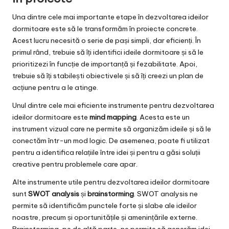
Una dintre cele mai importante etape în dezvoltarea ideilor
dormitoare este să le transformăm în proiecte concrete.
Acest lucru necesită o serie de pași simpli, dar eficienți. În
primul rând, trebuie să îți identifici ideile dormitoare și să le
prioritizezi în funcție de importanță și fezabilitate. Apoi,
trebuie să îți stabilești obiectivele și să îți creezi un plan de
acțiune pentru a le atinge.
Unul dintre cele mai eficiente instrumente pentru dezvoltarea
ideilor dormitoare este
mind mapping
. Acesta este un
instrument vizual care ne permite să organizăm ideile și să le
conectăm într-un mod logic. De asemenea, poate fi utilizat
pentru a identifica relațiile între idei și pentru a găsi soluții
creative pentru problemele care apar.
Alte instrumente utile pentru dezvoltarea ideilor dormitoare
sunt
SWOT analysis
și
brainstorming
. SWOT analysis ne
permite să identificăm punctele forte și slabe ale ideilor
noastre, precum și oportunitățile și amenințările externe.