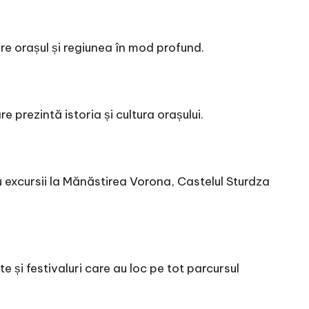
pere orașul și regiunea în mod profund.
e prezintă istoria și cultura orașului.
 cu excursii la Mănăstirea Vorona, Castelul Sturdza
e și festivaluri care au loc pe tot parcursul