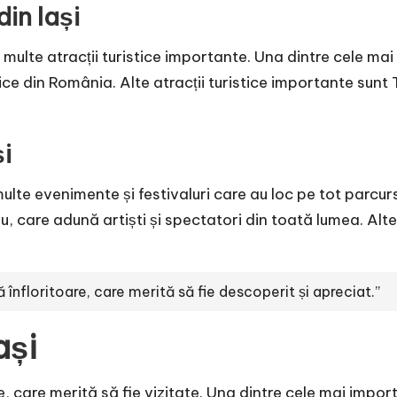
din Iași
 multe atracții turistice importante. Una dintre cele mai 
e din România. Alte atracții turistice importante sunt T
și
multe evenimente și festivaluri care au loc pe tot parcur
u, care adună artiști și spectatori din toată lumea. Al
ă înfloritoare, care merită să fie descoperit și apreciat.”
ași
te, care merită să fie vizitate. Una dintre cele mai impor