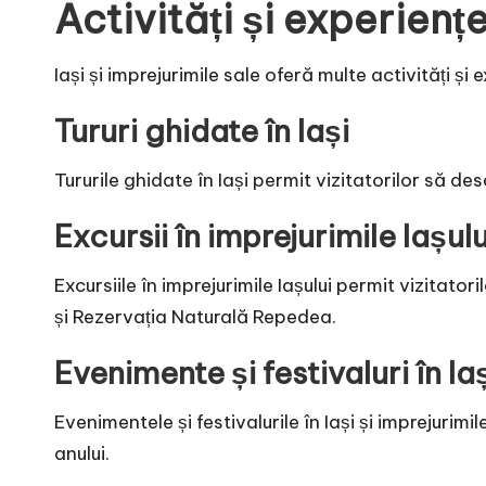
Activități și experiențe
Iași și imprejurimile sale oferă multe activități ș
Tururi ghidate în Iași
Tururile ghidate în Iași permit vizitatorilor să de
Excursii în imprejurimile Iașulu
Excursiile în imprejurimile Iașului permit vizitato
și Rezervația Naturală Repedea.
Evenimente și festivaluri în Ia
Evenimentele și festivalurile în Iași și imprejurim
anului.