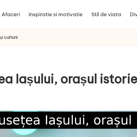
Afaceri
Inspiratie si motivatie
Stil de viata
Di
i culturii
Iașului, orașul istoriei 