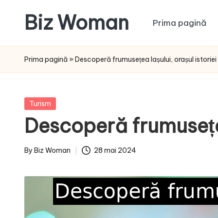
Biz Woman
Prima pagină
Skip
to
Afacerea
content
ta,
Prima pagină
»
Descoperă frumusețea Iașului, orașul istoriei ș
succesul
tău!
Posted
Turism
in
Descoperă frumusețea 
By
Biz Woman
28 mai 2024
Posted
by