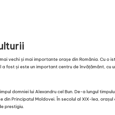
ulturii
cele mai vechi și mai importante orașe din România. Cu o is
l a fost și este un important centru de învățământ, cu uni
 timpul domniei lui Alexandru cel Bun. De-a lungul timpul
șe din Principatul Moldovei. În secolul al XIX-lea, oraș
de prestigiu.