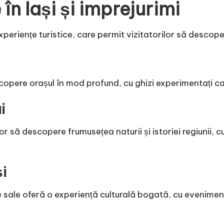
 în Iași și imprejurimi
i experiențe turistice, care permit vizitatorilor să desco
scopere orașul în mod profund, cu ghizi experimentați car
i
rilor să descopere frumusețea naturii și istoriei regiunii,
și
ile sale oferă o experiență culturală bogată, cu eveniment