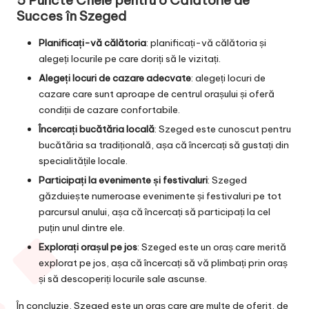
Succes în Szeged
Planificați-vă călătoria
: planificați-vă călătoria și
alegeți locurile pe care doriți să le vizitați.
Alegeți locuri de cazare adecvate
: alegeți locuri de
cazare care sunt aproape de centrul orașului și oferă
condiții de cazare confortabile.
Încercați bucătăria locală
: Szeged este cunoscut pentru
bucătăria sa tradițională, așa că încercați să gustați din
specialitățile locale.
Participați la evenimente și festivaluri
: Szeged
găzduiește numeroase evenimente și festivaluri pe tot
parcursul anului, așa că încercați să participați la cel
puțin unul dintre ele.
Explorați orașul pe jos
: Szeged este un oraș care merită
explorat pe jos, așa că încercați să vă plimbați prin oraș
și să descoperiți locurile sale ascunse.
În concluzie, Szeged este un oraș care are multe de oferit, de