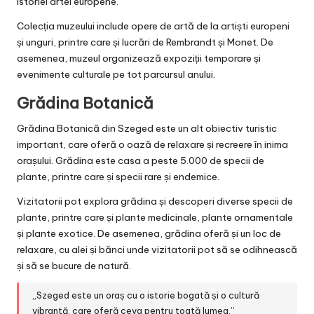
istoriei artei europene.
Colecția muzeului include opere de artă de la artiști europeni
și unguri, printre care și lucrări de Rembrandt și Monet. De
asemenea, muzeul organizează expoziții temporare și
evenimente culturale pe tot parcursul anului.
Grădina Botanică
Grădina Botanică din Szeged este un alt obiectiv turistic
important, care oferă o oază de relaxare și recreere în inima
orașului. Grădina este casa a peste 5.000 de specii de
plante, printre care și specii rare și endemice.
Vizitatorii pot explora grădina și descoperi diverse specii de
plante, printre care și plante medicinale, plante ornamentale
și plante exotice. De asemenea, grădina oferă și un loc de
relaxare, cu alei și bănci unde vizitatorii pot să se odihnească
și să se bucure de natură.
„Szeged este un oraș cu o istorie bogată și o cultură
vibrantă, care oferă ceva pentru toată lumea.”