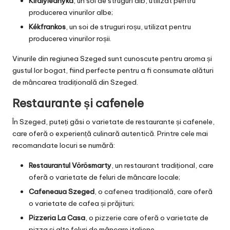
Királyleányka
, un soi de struguri alb, utilizat pentru
producerea vinurilor albe;
Kékfrankos
, un soi de struguri roșu, utilizat pentru
producerea vinurilor roșii.
Vinurile din regiunea Szeged sunt cunoscute pentru aroma și
gustul lor bogat, fiind perfecte pentru a fi consumate alături
de mâncarea tradițională din Szeged.
Restaurante și cafenele
În Szeged, puteți găsi o varietate de restaurante și cafenele,
care oferă o experiență culinară autentică. Printre cele mai
recomandate locuri se numără:
Restaurantul Vörösmarty
, un restaurant tradițional, care
oferă o varietate de feluri de mâncare locale;
Cafeneaua Szeged
, o cafenea tradițională, care oferă
o varietate de cafea și prăjituri;
Pizzeria La Casa
, o pizzerie care oferă o varietate de
pizza și alte feluri de mâncare italiene.