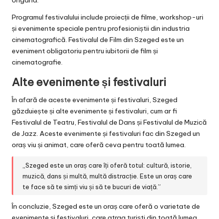
Ungaria.
Programul festivalului include proiecții de filme, workshop-uri
și evenimente speciale pentru profesioniștii din industria
cinematografică. Festivalul de Film din Szeged este un
eveniment obligatoriu pentru iubitorii de film și
cinematografie.
Alte evenimente și festivaluri
În afară de aceste evenimente și festivaluri, Szeged
găzduiește și alte evenimente și festivaluri, cum ar fi
Festivalul de Teatru, Festivalul de Dans și Festivalul de Muzică
de Jazz. Aceste evenimente și festivaluri fac din Szeged un
oraș viu și animat, care oferă ceva pentru toată lumea.
„Szeged este un oraș care îți oferă totul: cultură, istorie,
muzică, dans și multă, multă distracție. Este un oraș care
te face să te simți viu și să te bucuri de viață.”
În concluzie, Szeged este un oraș care oferă o varietate de
evenimente și festivaluri, care atrag turiști din toată lumea.