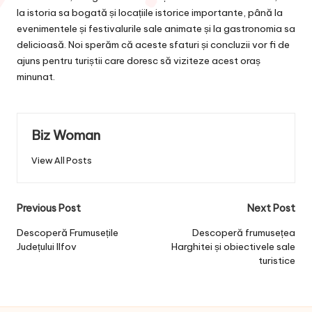
la istoria sa bogată și locațiile istorice importante, până la
evenimentele și festivalurile sale animate și la gastronomia sa
delicioasă. Noi sperăm că aceste sfaturi și concluzii vor fi de
ajuns pentru turiștii care doresc să viziteze acest oraș
minunat.
Biz Woman
View All Posts
Post
Previous Post
Next Post
navigation
Descoperă Frumusețile
Descoperă frumusețea
Județului Ilfov
Harghitei și obiectivele sale
turistice