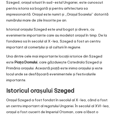
Szeged, orașul situat în sud-estul Ungariei, este cunoscut
pentru istoria sa bogată și pentru arhitectura sa
impresionantă. Orașul este numit și „Orașul Soarelui” datorită
numărului mare de zile însorite pe an.
Istoricul orașului Szeged este unul bogat și divers, cu
evenimente importante care au modelat orașul în timp. De la
fondarea sa în secolul al X-lea, Szeged a fost un centru
important al comerțului și al culturii în regiune.
Una dintre cele mai importante locații istorice din Szeged
este
Piața Domului
, care găzduiește Catedrala Szeged și
Primăria orașului. Această piață este inima orașului și este
locul unde se desfășoară evenimentele și festivalurile
importante.
Istoricul orașului Szeged
Orașul Szeged a fost fondat în secolul al X-lea, când a fost
un centru important al regatului Ungariei. În secolul al XVI-lea,
orașul a fost cucerit de Imperiul Otoman, care a lăsat o