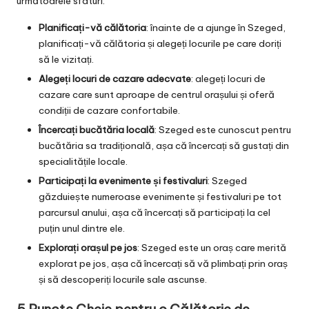
următoarele sfaturi:
Planificați-vă călătoria
: înainte de a ajunge în Szeged,
planificați-vă călătoria și alegeți locurile pe care doriți
să le vizitați.
Alegeți locuri de cazare adecvate
: alegeți locuri de
cazare care sunt aproape de centrul orașului și oferă
condiții de cazare confortabile.
Încercați bucătăria locală
: Szeged este cunoscut pentru
bucătăria sa tradițională, așa că încercați să gustați din
specialitățile locale.
Participați la evenimente și festivaluri
: Szeged
găzduiește numeroase evenimente și festivaluri pe tot
parcursul anului, așa că încercați să participați la cel
puțin unul dintre ele.
Explorați orașul pe jos
: Szeged este un oraș care merită
explorat pe jos, așa că încercați să vă plimbați prin oraș
și să descoperiți locurile sale ascunse.
5 Puncte Cheie pentru o Călătorie de