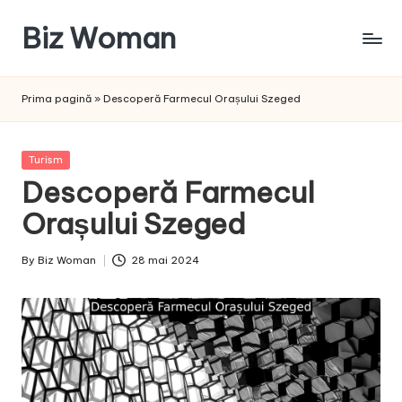
Biz Woman
Skip
to
Afacerea
content
ta,
Prima pagină
»
Descoperă Farmecul Orașului Szeged
succesul
tău!
Posted
Turism
in
Descoperă Farmecul
Orașului Szeged
By
Biz Woman
28 mai 2024
Posted
by