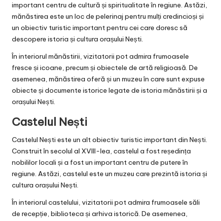
important centru de cultură și spiritualitate în regiune. Astăzi,
mănăstirea este un loc de pelerinaj pentru mulți credincioși și
un obiectiv turistic important pentru cei care doresc să
descopere istoria și cultura orașului Nești.
În interiorul mănăstirii, vizitatorii pot admira frumoasele
fresce și icoane, precum și obiectele de artă religioasă. De
asemenea, mănăstirea oferă și un muzeu în care sunt expuse
obiecte și documente istorice legate de istoria mănăstirii și a
orașului Nești.
Castelul Nești
Castelul Nești este un alt obiectiv turistic important din Nești.
Construit în secolul al XVIII-lea, castelul a fost reședința
nobililor locali și a fost un important centru de putere în
regiune. Astăzi, castelul este un muzeu care prezintă istoria și
cultura orașului Nești.
În interiorul castelului, vizitatorii pot admira frumoasele săli
de recepție, biblioteca și arhiva istorică. De asemenea,