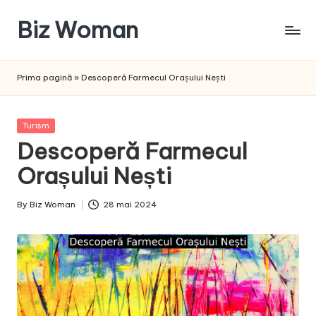
Biz Woman
Skip
to
Afacerea
content
ta,
Prima pagină
»
Descoperă Farmecul Orașului Nești
succesul
tău!
Posted
Turism
in
Descoperă Farmecul
Orașului Nești
By
Biz Woman
28 mai 2024
Posted
by