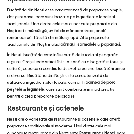
Bucătăria din Nești este caracterizată de preparate simple,
dar gustoase, care sunt bazate pe ingrediente locale și
tradiționale. Una dintre cele mai cunoscute preparate din
Nești este
mămăligă
, un fel de mâncare tradițională
românească, făcută din mălai și apă. Alte preparate
tradiționale din Nești includ
cârnații
,
sarmalele
și
papanasi
.
În Nești, bucătăria este influențată de istoria și geografia
regiunii. Orașul este situat într-o zonă cu o bogată istorie și
cultură, ceea ce a condus la dezvoltarea unei bucătării unice
și diverse. Bucătăria din Nești este caracterizată de
utilizarea ingredientelor locale, cum ar fi
carnea de porc
,
peștele
și
legumele
, care sunt combinate în mod creativ
pentru a crea preparate delicioase.
Restaurante și cafenele
Nești are o varietate de restaurante și cafenele care oferă
preparate tradiționale și moderne. Unul dintre cele mai
cunoscute restaurante din Nești este
Restaurantul Nești
, care