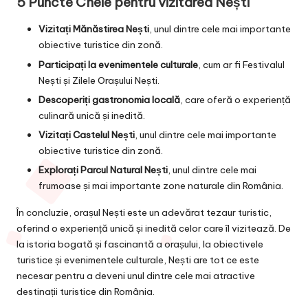
5 Puncte Cheie pentru vizitarea Nești
Vizitați Mănăstirea Nești
, unul dintre cele mai importante
obiective turistice din zonă.
Participați la evenimentele culturale
, cum ar fi Festivalul
Nești și Zilele Orașului Nești.
Descoperiți gastronomia locală
, care oferă o experiență
culinară unică și inedită.
Vizitați Castelul Nești
, unul dintre cele mai importante
obiective turistice din zonă.
Explorați Parcul Natural Nești
, unul dintre cele mai
frumoase și mai importante zone naturale din România.
În concluzie, orașul Nești este un adevărat tezaur turistic,
oferind o experiență unică și inedită celor care îl vizitează. De
la istoria bogată și fascinantă a orașului, la obiectivele
turistice și evenimentele culturale, Nești are tot ce este
necesar pentru a deveni unul dintre cele mai atractive
destinații turistice din România.