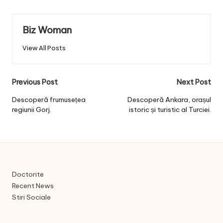
Biz Woman
View All Posts
Post
Previous Post
Next Post
navigation
Descoperă frumusețea
Descoperă Ankara, orașul
regiunii Gorj.
istoric și turistic al Turciei.
Doctorite
Recent News
Stiri Sociale