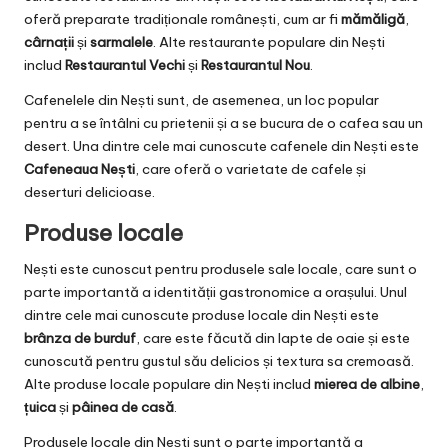
oferă preparate tradiționale românești, cum ar fi
mămăligă
,
cârnații
și
sarmalele
. Alte restaurante populare din Nești
includ
Restaurantul Vechi
și
Restaurantul Nou
.
Cafenelele din Nești sunt, de asemenea, un loc popular
pentru a se întâlni cu prietenii și a se bucura de o cafea sau un
desert. Una dintre cele mai cunoscute cafenele din Nești este
Cafeneaua Nești
, care oferă o varietate de cafele și
deserturi delicioase.
Produse locale
Nești este cunoscut pentru produsele sale locale, care sunt o
parte importantă a identității gastronomice a orașului. Unul
dintre cele mai cunoscute produse locale din Nești este
brânza de burduf
, care este făcută din lapte de oaie și este
cunoscută pentru gustul său delicios și textura sa cremoasă.
Alte produse locale populare din Nești includ
mierea de albine
,
țuica
și
pâinea de casă
.
Produsele locale din Nești sunt o parte importantă a