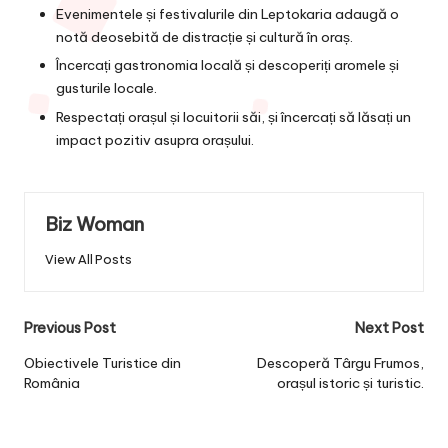
Evenimentele și festivalurile din Leptokaria adaugă o
notă deosebită de distracție și cultură în oraș.
Încercați gastronomia locală și descoperiți aromele și
gusturile locale.
Respectați orașul și locuitorii săi, și încercați să lăsați un
impact pozitiv asupra orașului.
Biz Woman
View All Posts
Post
Previous Post
Next Post
navigation
Obiectivele Turistice din
Descoperă Târgu Frumos,
România
orașul istoric și turistic.