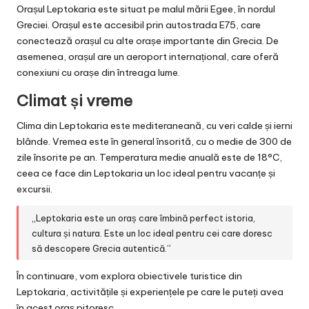
Orașul Leptokaria este situat pe malul mării Egee, în nordul
Greciei. Orașul este accesibil prin autostrada E75, care
conectează orașul cu alte orașe importante din Grecia. De
asemenea, orașul are un aeroport internațional, care oferă
conexiuni cu orașe din întreaga lume.
Climat și vreme
Clima din Leptokaria este mediteraneană, cu veri calde și ierni
blânde. Vremea este în general însorită, cu o medie de 300 de
zile însorite pe an. Temperatura medie anuală este de 18°C,
ceea ce face din Leptokaria un loc ideal pentru vacanțe și
excursii.
„Leptokaria este un oraș care îmbină perfect istoria,
cultura și natura. Este un loc ideal pentru cei care doresc
să descopere Grecia autentică.”
În continuare, vom explora obiectivele turistice din
Leptokaria, activitățile și experiențele pe care le puteți avea
în acest oraș pitoresc.