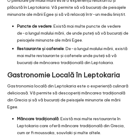
O plimbare pe malul mării este o experiență relaxantă și
plăcută în Leptokaria. Vă permite să vă bucurați de peisajele
minunate ale mării Egee și să vă relaxați într-un mediu liniștit.
Puncte de vedere
: Există mai multe puncte de vedere
de-a lungul malului mării, de unde puteți să vă bucurați de
peisajele minunate ale mării Egee.
Restaurante și cafenele
: De-a lungul malului mării, există
mai multe restaurante și cafenele unde puteți să vă
bucurați de mâncarea tradițională din Leptokaria.
Gastronomie Locală în Leptokaria
Gastronomia locală din Leptokaria este o experiență culinară
delicioasă. Vă permite să descoperiți mâncarea tradițională
din Grecia și să vă bucurați de peisajele minunate ale mării
Egee.
Mâncare tradițională
: Există mai multe restaurante în
Leptokaria care oferă mâncare tradițională din Grecia,
cum ar fi moussaka, souvlaki și multe altele.