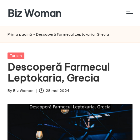
Biz Woman
Skip
to
Afacerea
content
ta,
Prima pagină
»
Descoperă Farmecul Leptokaria, Grecia
succesul
tău!
Posted
Turism
in
Descoperă Farmecul
Leptokaria, Grecia
By
Biz Woman
28 mai 2024
Posted
by