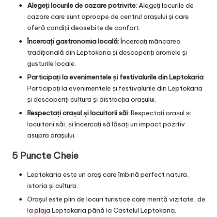
Alegeți locurile de cazare potrivite
: Alegeți locurile de
cazare care sunt aproape de centrul orașului și care
oferă condiții deosebite de confort.
Încercați gastronomia locală
: Încercați mâncarea
tradițională din Leptokaria și descoperiți aromele și
gusturile locale.
Participați la evenimentele și festivalurile din Leptokaria
:
Participați la evenimentele și festivalurile din Leptokaria
și descoperiți cultura și distracția orașului.
Respectați orașul și locuitorii săi
: Respectați orașul și
locuitorii săi, și încercați să lăsați un impact pozitiv
asupra orașului.
5 Puncte Cheie
Leptokaria este un oraș care îmbină perfect natura,
istoria și cultura.
Orașul este plin de locuri turistice care merită vizitate, de
la plaja Leptokaria până la Castelul Leptokaria.