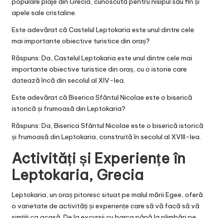
populare plaje din Grecia, cunoscută pentru nisipul său fin și
apele sale cristaline.
Este adevărat că Castelul Leptokaria este unul dintre cele
mai importante obiective turistice din oraș?
Răspuns: Da, Castelul Leptokaria este unul dintre cele mai
importante obiective turistice din oraș, cu o istorie care
datează încă din secolul al XIV-lea.
Este adevărat că Biserica Sfântul Nicolae este o biserică
istorică și frumoasă din Leptokaria?
Răspuns: Da, Biserica Sfântul Nicolae este o biserică istorică
și frumoasă din Leptokaria, construită în secolul al XVIII-lea.
Activități și Experiențe în
Leptokaria, Grecia
Leptokaria, un oraș pitoresc situat pe malul mării Egee, oferă
o varietate de activități și experiențe care să vă facă să vă
simțiți ca acasă. De la excursii cu barca până la plimbări pe