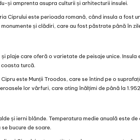
u-și amprenta asupra culturii și arhitecturii insulei.
ia Ciprului este perioada romană, când insula a fost un 
onumente și clădiri, care au fost păstrate până în zil
și plaje care oferă o varietate de peisaje unice. Insula 
 coasta turcă.
 Cipru este Munții Troodos, care se întind pe o suprafa
eroasele lor vârfuri, care ating înălțimi de până la 1.95
alde și ierni blânde. Temperatura medie anuală este de 
ă se bucure de soare.