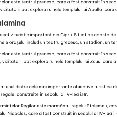
elor este teatrul grecesc, care a fost construit în secolu
atorii pot explora ruinele templului lui Apollo, care a f
Salamina
biectiv turistic important din Cipru. Situat pe coasta de
uinele orașului includ un teatru grecesc, un stadion, un te
elor este teatrul grecesc, care a fost construit în secolu
tatorii pot explora ruinele templului lui Zeus, care a fo
t unul dintre cele mai importante obiective turistice din
gale, construite în secolul al IV-lea î.Hr.
mintelor Regilor este mormântul regelui Ptolemeu, care a 
i Nicocles, care a fost construit în secolul al IV-lea î.