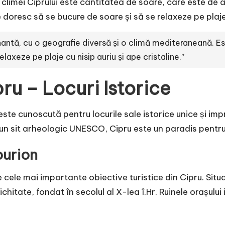
 climei Ciprului este cantitatea de soare, care este de
e doresc să se bucure de soare și să se relaxeze pe plaje
inantă, cu o geografie diversă și o climă mediteraneană. Est
axeze pe plaje cu nisip auriu și ape cristaline.”
ru – Locuri Istorice
 este cunoscută pentru locurile sale istorice unice și imp
un sit arheologic UNESCO, Cipru este un paradis pentru iu
ourion
e cele mai importante obiective turistice din Cipru. Situa
hitate, fondat în secolul al X-lea î.Hr. Ruinele orașului