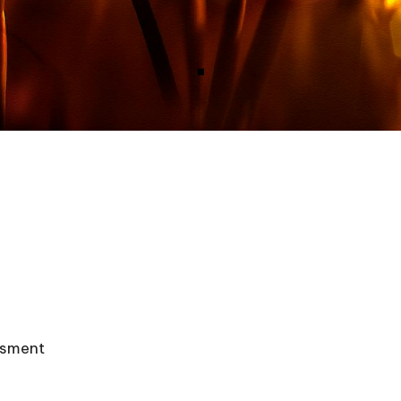
e
tisment