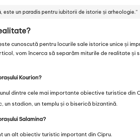
, este un paradis pentru iubitorii de istorie și arheologie.”
ealitate?
este cunoscută pentru locurile sale istorice unice și imp
articol, vom încerca să separăm miturile de realitate ș
orașului Kourion?
 unul dintre cele mai importante obiective turistice din C
c, un stadion, un templu și o biserică bizantină.
orașului Salamina?
t un alt obiectiv turistic important din Cipru.