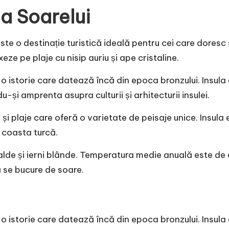
a Soarelui
 este o destinație turistică ideală pentru cei care dores
ze pe plaje cu nisip auriu și ape cristaline.
o istorie care datează încă din epoca bronzului. Insula a 
u-și amprenta asupra culturii și arhitecturii insulei.
și plaje care oferă o varietate de peisaje unice. Insula 
 coasta turcă.
alde și ierni blânde. Temperatura medie anuală este de 
ă se bucure de soare.
o istorie care datează încă din epoca bronzului. Insula a 