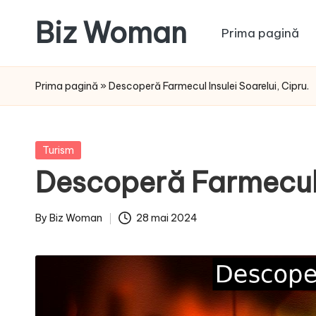
Biz Woman
Prima pagină
Skip
to
Afacerea
content
ta,
Prima pagină
»
Descoperă Farmecul Insulei Soarelui, Cipru.
succesul
tău!
Posted
Turism
in
Descoperă Farmecul I
By
Biz Woman
28 mai 2024
Posted
by