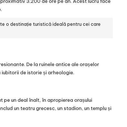
 aproximativ 3.200 de ore pe an. Acest lucru face
.
e o destinație turistică ideală pentru cei care
resionante. De la ruinele antice ale orașelor
bitorii de istorie și arheologie.
t pe un deal înalt, în apropierea orașului
 includ un teatru grecesc, un stadion, un templu și