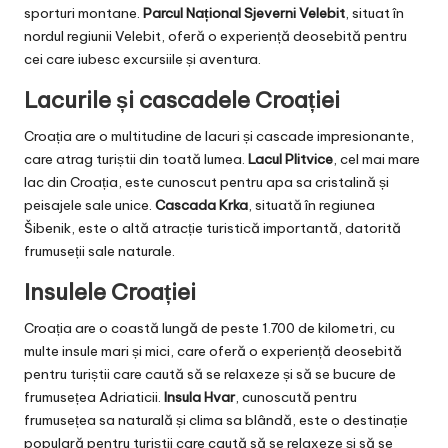
sporturi montane.
Parcul Național Sjeverni Velebit
, situat în
nordul regiunii Velebit, oferă o experiență deosebită pentru
cei care iubesc excursiile și aventura.
Lacurile și cascadele Croației
Croația are o multitudine de lacuri și cascade impresionante,
care atrag turiștii din toată lumea.
Lacul Plitvice
, cel mai mare
lac din Croația, este cunoscut pentru apa sa cristalină și
peisajele sale unice.
Cascada Krka
, situată în regiunea
Šibenik, este o altă atracție turistică importantă, datorită
frumuseții sale naturale.
Insulele Croației
Croația are o coastă lungă de peste 1.700 de kilometri, cu
multe insule mari și mici, care oferă o experiență deosebită
pentru turiștii care caută să se relaxeze și să se bucure de
frumusețea Adriaticii.
Insula Hvar
, cunoscută pentru
frumusețea sa naturală și clima sa blândă, este o destinație
populară pentru turiștii care caută să se relaxeze și să se