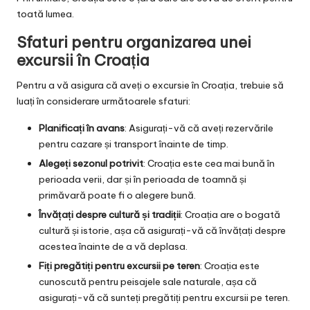
toată lumea.
Sfaturi pentru organizarea unei
excursii în Croația
Pentru a vă asigura că aveți o excursie în Croația, trebuie să
luați în considerare următoarele sfaturi:
Planificați în avans
: Asigurați-vă că aveți rezervările
pentru cazare și transport înainte de timp.
Alegeți sezonul potrivit
: Croația este cea mai bună în
perioada verii, dar și în perioada de toamnă și
primăvară poate fi o alegere bună.
Învățați despre cultură și tradiții
: Croația are o bogată
cultură și istorie, așa că asigurați-vă că învățați despre
acestea înainte de a vă deplasa.
Fiți pregătiți pentru excursii pe teren
: Croația este
cunoscută pentru peisajele sale naturale, așa că
asigurați-vă că sunteți pregătiți pentru excursii pe teren.