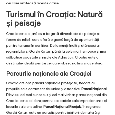
cei care vizitează aceste orașe.
Turismul în Croația: Natură
și peisaje
Croația este o țară cu o bogată diversitate de peisaje și
forme de relief, care oferă o gamă largă de oportunități
pentru turismul în aer liber. De la munții înalți și stâncoși ai
regiunii Lika și Gorski Kotar, până la cele mai frumoase și mai
sălbatice coastale și insule ale Adriaticii, Croația este o
destinație ideală pentru cei care iubesc natura și aventura.
Parcurile naționale ale Croației
Croația are opt parcuri naționale protejate, fiecare cu
propriile sale caracteristici unice și atractive.
Parcul Național
Plitvice
, cel mai cunoscut și cel mai vizitat parcul național din
Croația, este celebru pentru cascadele sale impresionante și
lacurile sale cristaline.
Parcul Național Risnjak
, în regiunea
Gorski Kotar, este un paradis pentru iubitorii de natură și