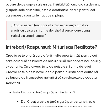
bucure de peisajele sale unice.
Insula Brač
, cu plaja sa de nisip
și apele sale cristaline, este o destinatie ideală pentru cei
care iubesc sporturile nautice și plaja.
„Croația este o țară care oferă o experiență turistică
unică, cu peisaje și forme de relief diverse, care atrag
turiști din toată lumea.”
Intrebari/Raspunsuri: Mituri sau Realitate?
Croația este o țară care oferă multe oportunități pentru cei
care caută să se bucure de natură și să descopere noi locuri și
experiențe. Cu o diversitate de peisaje și forme de relief,
Croația este o destinație ideală pentru turiștii care caută să
se bucura de frumusețea naturii și să se relaxeze pe coasta
Adriaticii.
Este Croația o țară sigură pentru turiști?
Da, Croația este o țară sigură pentru turiști, cu o
rată scăzută a criminalității și o infrastructură