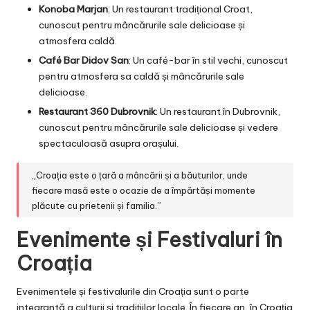
Konoba Marjan
: Un restaurant tradițional Croat,
cunoscut pentru mâncărurile sale delicioase și
atmosfera caldă.
Café Bar Didov San
: Un café-bar în stil vechi, cunoscut
pentru atmosfera sa caldă și mâncărurile sale
delicioase.
Restaurant 360 Dubrovnik
: Un restaurant în Dubrovnik,
cunoscut pentru mâncărurile sale delicioase și vedere
spectaculoasă asupra orașului.
„Croația este o țară a mâncării și a băuturilor, unde
fiecare masă este o ocazie de a împărtăși momente
plăcute cu prietenii și familia.”
Evenimente și Festivaluri în
Croația
Evenimentele și festivalurile din Croația sunt o parte
integrantă a culturii și tradițiilor locale. În fiecare an, în Croația