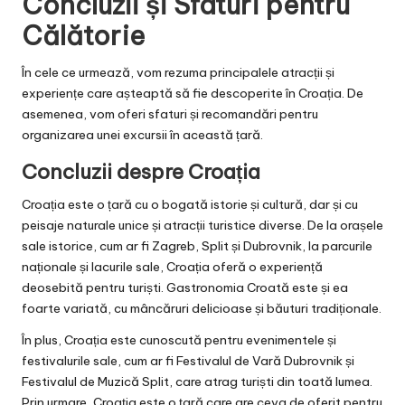
Concluzii și Sfaturi pentru
Călătorie
În cele ce urmează, vom rezuma principalele atracții și
experiențe care așteaptă să fie descoperite în Croația. De
asemenea, vom oferi sfaturi și recomandări pentru
organizarea unei excursii în această țară.
Concluzii despre Croația
Croația este o țară cu o bogată istorie și cultură, dar și cu
peisaje naturale unice și atracții turistice diverse. De la orașele
sale istorice, cum ar fi Zagreb, Split și Dubrovnik, la parcurile
naționale și lacurile sale, Croația oferă o experiență
deosebită pentru turiști. Gastronomia Croată este și ea
foarte variată, cu mâncăruri delicioase și băuturi tradiționale.
În plus, Croația este cunoscută pentru evenimentele și
festivalurile sale, cum ar fi Festivalul de Vară Dubrovnik și
Festivalul de Muzică Split, care atrag turiști din toată lumea.
Prin urmare, Croația este o țară care are ceva de oferit pentru