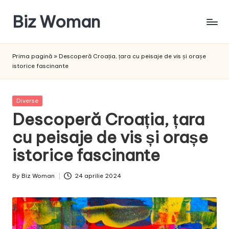
Biz Woman
Skip
to
Afacerea
content
ta,
Prima pagină
»
Descoperă Croația, țara cu peisaje de vis și orașe
succesul
istorice fascinante
tău!
Posted
Diverse
in
Descoperă Croația, țara
cu peisaje de vis și orașe
istorice fascinante
By
Biz Woman
24 aprilie 2024
Posted
by