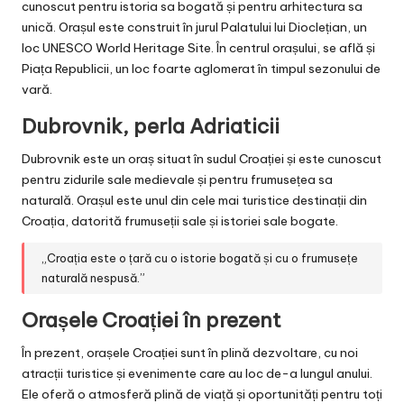
cunoscut pentru istoria sa bogată și pentru arhitectura sa
unică. Orașul este construit în jurul Palatului lui Dioclețian, un
loc UNESCO World Heritage Site. În centrul orașului, se află și
Piața Republicii, un loc foarte aglomerat în timpul sezonului de
vară.
Dubrovnik, perla Adriaticii
Dubrovnik este un oraș situat în sudul Croației și este cunoscut
pentru zidurile sale medievale și pentru frumusețea sa
naturală. Orașul este unul din cele mai turistice destinații din
Croația, datorită frumuseții sale și istoriei sale bogate.
„Croația este o țară cu o istorie bogată și cu o frumusețe
naturală nespusă.”
Orașele Croației în prezent
În prezent, orașele Croației sunt în plină dezvoltare, cu noi
atracții turistice și evenimente care au loc de-a lungul anului.
Ele oferă o atmosferă plină de viață și oportunități pentru toți