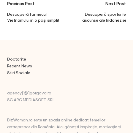
Post
Previous Post
Next Post
navigation
Descoperă farmecul
Descoperă sporturile
Vietnamului în 5 pași simpli!
ascunse ale Indoneziei
Doctorite
Recent News
Stiri Sociale
agency[@]gorgova.ro
SC ARC MEDIASOFT SRL
BizWoman.ro este un spațiu online dedicat femeilor
antreprenor din România. Aici găsești inspirație, motivație și